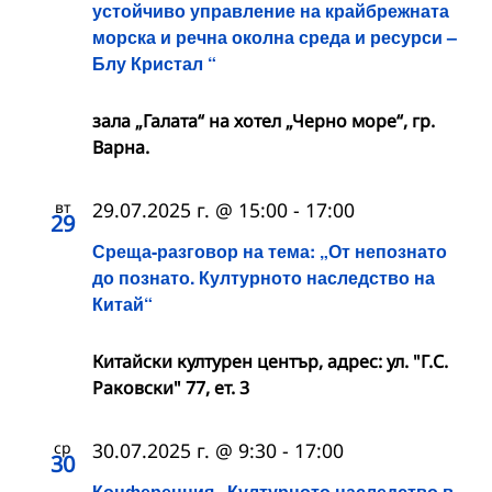
устойчиво управление на крайбрежната
морска и речна околна среда и ресурси –
Блу Кристал “
зала „Галата“ на хотел „Черно море“, гр.
Варна.
вт
29.07.2025 г. @ 15:00
-
17:00
29
Среща-разговор на тема: „От непознато
до познато. Културното наследство на
Китай“
Китайски културен център, адрес: ул. "Г.С.
Раковски" 77, ет. 3
ср
30.07.2025 г. @ 9:30
-
17:00
30
Конференция „Културното наследство в