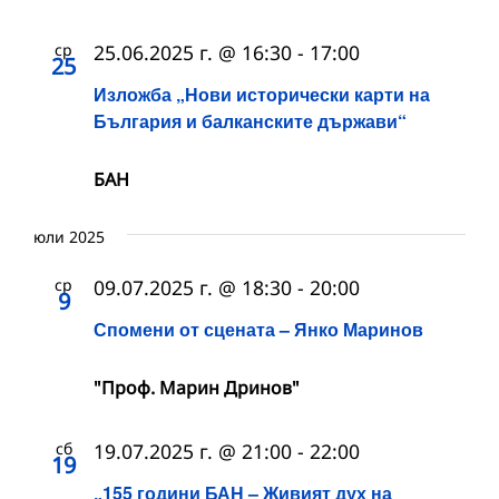
ср
25.06.2025 г. @ 16:30
-
17:00
25
Изложба „Нови исторически карти на
България и балканските държави“
БАН
юли 2025
ср
09.07.2025 г. @ 18:30
-
20:00
9
Спомени от сцената – Янко Маринов
"Проф. Марин Дринов"
сб
19.07.2025 г. @ 21:00
-
22:00
19
„155 години БАН – Живият дух на