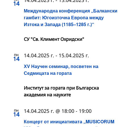
14.04.2025 г.
-
15.04.2025 г.
14
Международна конференция „Балкански
гамбит: Югоизточна Европа между
Изтока и Запада (1185–1285 г.)“
СУ "Св. Климент Охридски"
пн
14.04.2025 г.
-
15.04.2025 г.
14
ХV Научен семинар, посветен на
Седмицата на гората
Институт за гората при Българска
академия на науките
пн
14.04.2025 г. @ 18:00
-
19:00
14
Концерт от инициативата „MUSICORUM