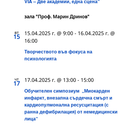
VIA – Две академии, една сцена“
зала "Проф. Марин Дринов"
вт
15.04.2025 г. @ 9:00
-
16.04.2025 г. @
15
16:00
Творчеството във фокуса на
психологията
чт
17.04.2025 г. @ 13:00
-
15:00
17
Обучителен симпозиум „Миокарден
инфаркт, внезапна сърдечна смърт и
кардиопулмонална ресусцитация (с
ранна дефибрилация) от немедицински
лица“