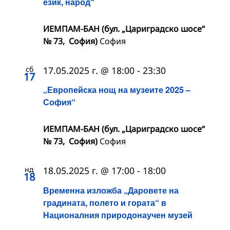
език, народ“
ИЕМПАМ-БАН (бул. „Цариградско шосе“
№ 73, София)
София
сб
17.05.2025 г. @ 18:00
-
23:30
17
„Европейска нощ на музеите 2025 –
София“
ИЕМПАМ-БАН (бул. „Цариградско шосе“
№ 73, София)
София
нд
18.05.2025 г. @ 17:00
-
18:00
18
Временна изложба „Даровете на
градината, полето и гората“ в
Националния природонаучен музей