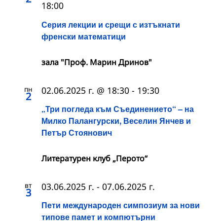
18:00
Серия лекции и срещи с изтъкнати
френски математици
зала "Проф. Марин Дринов"
пн
02.06.2025 г. @ 18:30
-
19:30
2
„Три погледа към Съединението“ – на
Милко Палангурски, Веселин Янчев и
Петър Стоянович
Литературен клуб „Перото“
вт
03.06.2025 г.
-
07.06.2025 г.
3
Пети международен симпозиум за нови
типове памет и компютърни