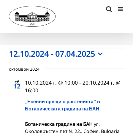
Skip
to
content
Събития
12.10.2024
 - 
07.04.2025
Select
date.
октомври 2024
сб
10.10.2024 г. @ 10:00
-
20.10.2024 г. @
12
16:00
„Есенни срещи с растенията“ в
Ботаническата градина на БАН
Ботаническа градина на БАН
ул.
Околовръстен път № 22,, София, Bulgaria