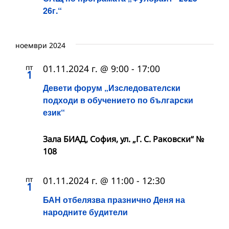
26г.“
ноември 2024
пт
01.11.2024 г. @ 9:00
-
17:00
1
Девети форум „Изследователски
подходи в обучението по български
език“
Зала БИАД, София, ул. „Г. С. Раковски“ №
108
пт
01.11.2024 г. @ 11:00
-
12:30
1
БАН отбелязва празнично Деня на
народните будители