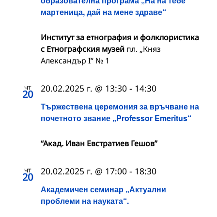
образователна програма „На́ на тебе
мартеница, дай на мене здраве“
Институт за етнография и фолклористика
с Етнографския музей
пл. „Княз
Александър I“ № 1
чт
20.02.2025 г. @ 13:30
-
14:30
20
Тържествена церемония за връчване на
почетното звание „Professor Emeritus“
“Акад. Иван Евстратиев Гешов”
чт
20.02.2025 г. @ 17:00
-
18:30
20
Академичен семинар „Актуални
проблеми на науката“.