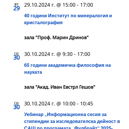
вт
29.10.2024 г. @ 15:00
-
17:00
29
40 години Институт по минералогия и
кристалография
зала "Проф. Марин Дринов"
ср
30.10.2024 г. @ 9:30
-
17:00
30
65 години академична философия на
науката
зала "Акад. Иван Евстрл Гешов"
ср
30.10.2024 г. @ 10:00
-
10:45
30
Уебинар „Информационна сесия за
стипендии за изследователска дейност в
САЩ по програмата „Фулбрайт“ 2025-