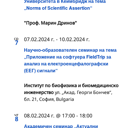
Университета в Кеймбридж на тема
„Norms of Scientific Assertion“
"Проф. Марин Дринов"
ср
07.02.2024 г.
-
10.02.2024 г.
7
Научно-образователен семинар на тема
„Приложение на софтуера FieldTrip за
анализ на електроенцефалографски
(ЕЕГ) сигнали“
Институт по биофизика и биомедицинско
инженерство
ул. „Акад. Георги Бончев“,
бл. 21, София, Bulgaria
чт
08.02.2024 г. @ 17:00
-
18:00
8
Академичен семинар „Актуални