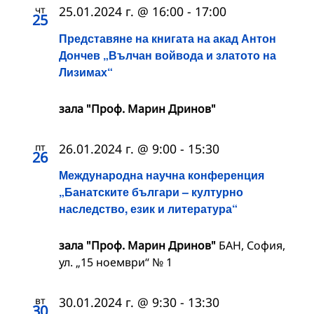
чт
25.01.2024 г. @ 16:00
-
17:00
25
Представяне на книгата на акад Антон
Дончев „Вълчан войвода и златото на
Лизимах“
зала "Проф. Марин Дринов"
пт
26.01.2024 г. @ 9:00
-
15:30
26
Международна научна конференция
„Банатските българи – културно
наследство, език и литература“
зала "Проф. Марин Дринов"
БАН, София,
ул. „15 ноември“ № 1
вт
30.01.2024 г. @ 9:30
-
13:30
30