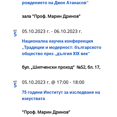
рождението на Джон Атанасов“
зала "Проф. Марин Дринов"
чт
05.10.2023 г.
-
06.10.2023 г.
5
Национална научна конференция
„Традиции и модерност: българското
общество през „дългия XIX век“
бул. „Шипченски проход“ №52, бл. 17,
чт
05.10.2023 г. @ 17:00
-
18:00
5
75 години Институт за изследване на
изкуствата
"Проф. Марин Дринов"