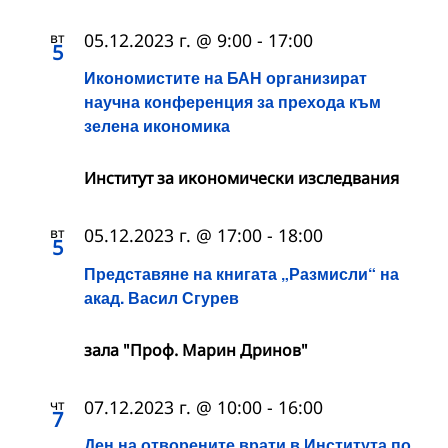
вт
05.12.2023 г. @ 9:00
-
17:00
5
Икономистите на БАН организират
научна конференция за прехода към
зелена икономика
Институт за икономически изследвания
вт
05.12.2023 г. @ 17:00
-
18:00
5
Представяне на книгата „Размисли“ на
акад. Васил Сгурев
зала "Проф. Марин Дринов"
чт
07.12.2023 г. @ 10:00
-
16:00
7
Ден на отворените врати в Института по