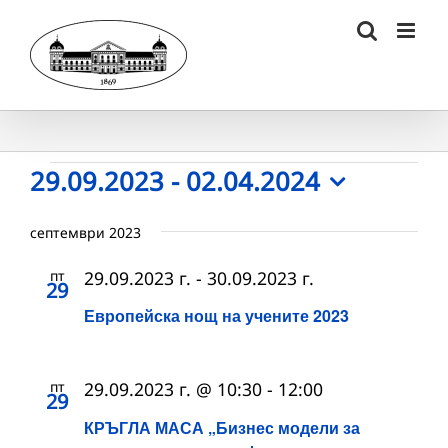
Skip
to
content
Събития
29.09.2023
 - 
02.04.2024
Select
date.
септември 2023
пт
29.09.2023 г.
-
30.09.2023 г.
29
Европейска нощ на учените 2023
пт
29.09.2023 г. @ 10:30
-
12:00
29
КРЪГЛА МАСА „Бизнес модели за