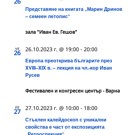
26
Представяне на книгата „Марин Дринов
– семеен летопис“
зала "Иван Ев. Гешов"
чт
26.10.2023 г. @ 19:00
-
20:00
26
Европа преоткрива българите през
XVIII–XIX в. – лекция на чл.-кор Иван
Русев
Фестивален и конгресен център - Варна
пт
27.10.2023 г. @ 10:00
-
18:00
27
Стъклен калейдоскоп с уникални
свойства е част от експозицията
„Ретроспекция“