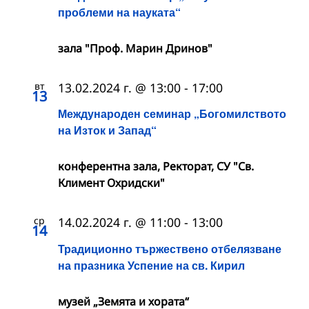
проблеми на науката“
зала "Проф. Марин Дринов"
вт
13.02.2024 г. @ 13:00
-
17:00
13
Международен семинар „Богомилството
на Изток и Запад“
конферентна зала, Ректорат, СУ "Св.
Климент Охридски"
ср
14.02.2024 г. @ 11:00
-
13:00
14
Традиционно тържествено отбелязване
на празника Успение на св. Кирил
музей „Земята и хората“