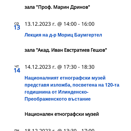
зала "Проф. Марин Дринов"
ср
13.12.2023 г. @ 14:00
-
16:00
13
Лекция на д-р Мориц Баумгертел
зала "Акад. Иван Евстратиев Гешов"
чт
14.12.2023 г. @ 17:30
-
18:30
14
Националният етнографски музей
представя изложба, посветена на 120-та
годишнина от Илинденско-
Преображенското въстание
Националeн етнографски музей
пн
18.12.2023 г. @ 13:30
-
17:00