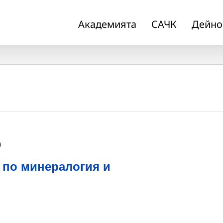
Академията
САЧК
Дейно
0
 по минералогия и