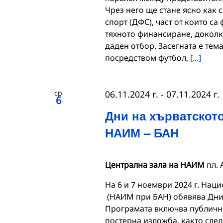
Чрез него ще стане ясно как 
спорт (ДФС), част от които са
тяхното финансиране, доколк
даден отбор. Засегната е тем
посредством футбол,
[...]
ср
06.11.2024 г.
-
07.11.2024 г.
6
Дни на хърватското
НАИМ – БАН
Централна зала на НАИМ
пл.
На 6 и 7 ноември 2024 г. Нац
(НАИМ при БАН) обявява Дни 
Програмата включва публични
постерна изложба, както след