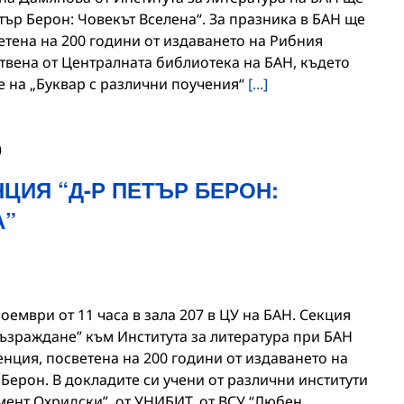
тър Берон: Човекът Вселена“. За празника в БАН ще
етена на 200 години от издаването на Рибния
твена от Централната библиотека на БАН, където
е на „Буквар с различни поучения“
[...]
0
ЦИЯ “Д-Р ПЕТЪР БЕРОН:
А”
оември от 11 часа в зала 207 в ЦУ на БАН. Секция
възраждане” към Института за литература при БАН
нция, посветена на 200 години от издаването на
 Берон. В докладите си учени от различни институти
имент Охридски”, от УНИБИТ, от ВСУ “Любен