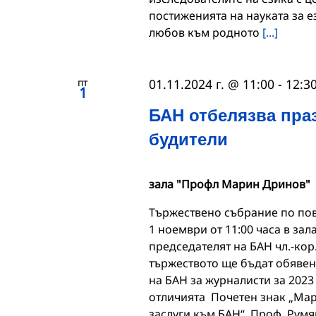
постиженията на науката за е
любов към родното
[...]
пт
01.11.2024 г. @ 11:00
-
12:3
1
БАН отбелязва пра
будители
зала "Профл Марин Дринов"
Тържествено събрание по пов
1 ноември от 11:00 часа в за
председателят на БАН чл.-ко
тържеството ще бъдат обявен
на БАН за журналисти за 2023
отличията Почетен знак „Мар
заслуги към БАН“. Проф. Румя