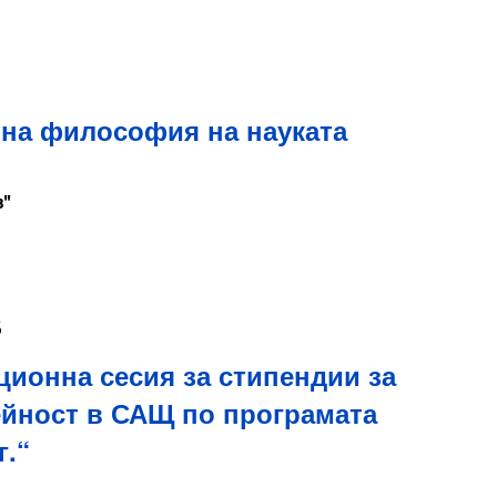
чна философия на науката
в"
5
ионна сесия за стипендии за
ейност в САЩ по програмата
г.“