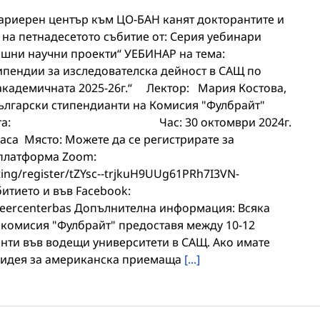
Кариерен център към ЦО-БАН канят докторантите и
 на петнадесетото събитие от: Серия уебинари
ешни научни проекти“ УЕБИНАР на тема:
пендии за изследователска дейност в САЩ по
академичната 2025-26г.“ Лектор: Мария Костова,
ългарски стипендианти на Комисия "Фулбрайт"
t.bg/ Дата: Час: 30 октомври 2024г.
а Място: Можете да се регистрирате за
 платформа Zoom:
ing/register/tZYsc--trjkuH9UUg61PRh7I3VN-
тието и във Facebook:
reercenterbas Допълнителна информация: Всяка
комисия "Фулбрайт" предоставя между 10-12
анти във водещи университети в САЩ. Ако имате
и идея за американска приемаща
[...]