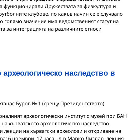
са функционирали Дружествата за физкултура и
 футболните клубове, по какъв начин се е случвало
о голямо значение има ведомственият статут на
ата за интеграцията на различните етноси
 археологическо наследство в
 Атанас Буров № 1 (срещу Президентството)
ионалният археологически институт с музей при БАН
на хърватското археологическо наследство.
 лекции на хърватски археолози и откриване на
ва: 6 ноември, 17 часа - д-р Марко Диздар, лекция