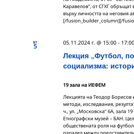
Каравелов”, от СГХГ обръщат
върху личността на неговия а
[/fusion_builder_column][/fusi
вт
05.11.2024 г. @ 15:00
-
17:0
5
Лекция „Футбол, п
социализма: истори
19 зала на ИЕФЕМ
Лекцията на Теодор Борисов е
методи, изследвания, резултати
ч., ул. „Московска“ 6А, зала 1
Етнографски музей – БАН. Цел
обществената роля на футбол
паралел между представителн