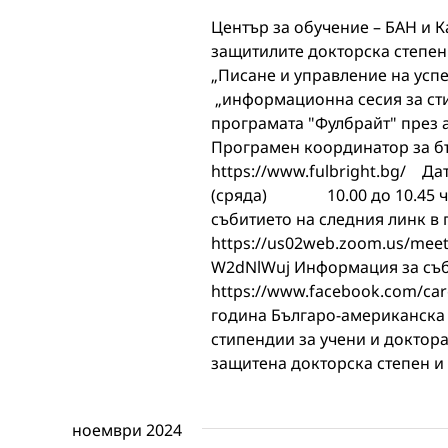
Център за обучение – БАН и 
защитилите докторска степен
„Писане и управление на усп
„информационна сесия за сти
програмата "Фулбрайт" през 
Програмен координатор за б
https://www.fulbrigh
(сряда) 10.00 до 10.45 час
събитието на следния линк в
https://us02web.zoom.us/meet
W2dNlWuj Информация за съби
https://www.facebook.com/ca
година Българо-американска 
стипендии за учени и доктор
защитена докторска степен 
ноември 2024