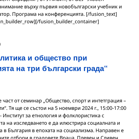
 внимание върху първия новобългарски учебник и
втор. Програма на конференцията. [/fusion_text]
on_builder_row][/fusion_builder_container]
0
олитика и общество при
ята на три български града“
 част от семинар „Общество, спорт и интетграция –
“. Тя ще се състои на 5 ноември 2024 г., 15:00-17:00
9 - Институт за етнология и фолклористика с
та на изследването е да илюстрира социалната и
а в България в епохата на социализма. Направен е
ите отбори в градовете Враца, Плевен и Сливен.