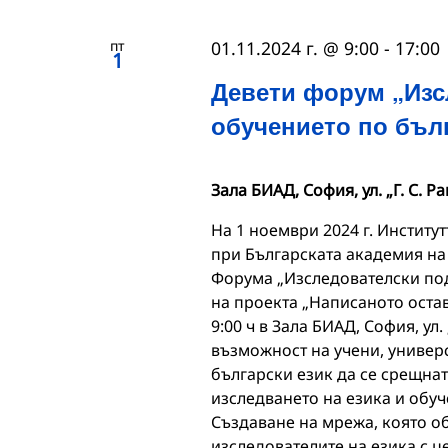
пт
01.11.2024 г. @ 9:00
-
17:00
1
Девети форум „Изс
обучението по бълг
Зала БИАД, София, ул. „Г. С. Р
На 1 ноември 2024 г. Институ
при Българската академия на
Форума „Изследователски под
на проекта „Написаното остав
9:00 ч в Зала БИАД, София, ул.
възможност на учени, универс
български език да се срещнат
изследването на езика и обуч
Създаване на мрежа, която о
изследователите на езика с 