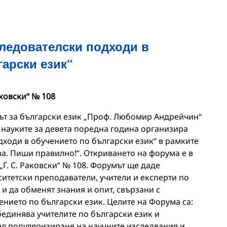
ледователски подходи в
арски език“
аковски“ № 108
тът за български език „Проф. Любомир Андрейчин“
 науките за девета поредна година организира
ходи в обучението по български език“ в рамките
а. Пиши правилно!“. Откриването на форума е в
 „Г. С. Раковски“ № 108. Форумът ще даде
итетски преподаватели, учители и експерти по
 и да обменят знания и опит, свързани с
ението по български език. Целите на Форума са:
бединява учителите по български език и
цел популяризиране на научните изследвания и