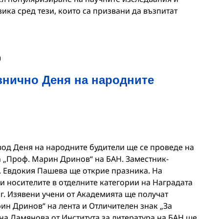
зика сред тези, които са призвани да възпитат
0
знично Деня на народните
од Деня на народните будители ще се проведе на
ла „Проф. Марин Дринов“ на БАН. Заместник-
р. Евдокия Пашева ще открие празника. На
и носителите в отделните категории на Наградата
 г. Изявени учени от Академията ще получат
ин Дринов“ на лента и Отличителен знак „За
на Дамянова от Института за литература на БАН ще