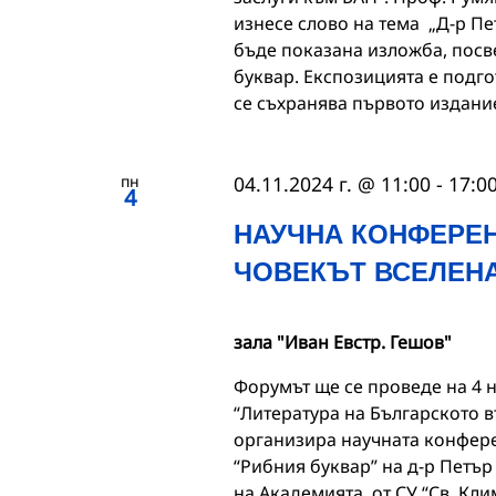
изнесе слово на тема „Д-р Пе
бъде показана изложба, посв
буквар. Експозицията е подго
се съхранява първото издани
пн
04.11.2024 г. @ 11:00
-
17:0
4
НАУЧНА КОНФЕРЕН
ЧОВЕКЪТ ВСЕЛЕН
зала "Иван Евстр. Гешов"
Форумът ще се проведе на 4 н
“Литература на Българското 
организира научната конфере
“Рибния буквар” на д-р Петър
на Академията, от СУ “Св. Кл