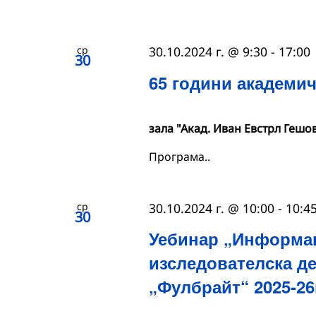
ср
30.10.2024 г. @ 9:30
-
17:00
30
65 години академи
зала "Акад. Иван Евстрл Гешо
Програма..
ср
30.10.2024 г. @ 10:00
-
10:4
30
Уебинар „Информац
изследователска д
„Фулбрайт“ 2025-26