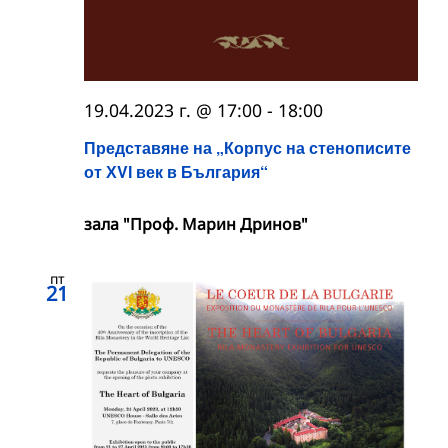
19.04.2023 г. @ 17:00
-
18:00
Представяне на „Корпус на стенописите
от ХVІ век в България“
зала "Проф. Марин Дринов"
пт
21