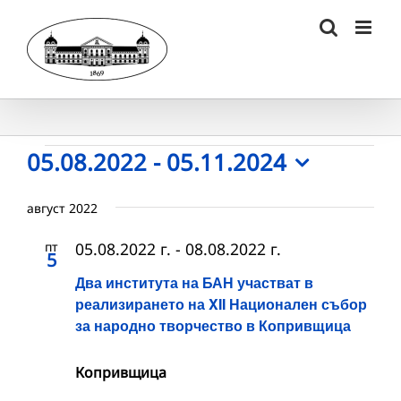
Skip
to
content
Събития
05.08.2022
 - 
05.11.2024
Select
date.
август 2022
пт
05.08.2022 г.
-
08.08.2022 г.
5
Два института на БАН участват в
реализирането на XII Национален събор
за народно творчество в Копривщица
Копривщица