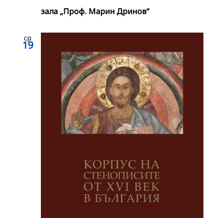
зала „Проф. Марин Дринов“
ср
19