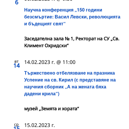
6
Научна конференция „150 години
безсмъртие: Васил Левски, революцията
и бъдещият свят“
Заседателна зала № 1, Ректорат на СУ „Св.
Климент Охридски“
вт
14.02.2023 г. @ 11:00
14
Тържествено отбелязване на празника
Успение на св. Кирил (с представяне на
научния сборник „А на жената бяха
дадени крила“)
музей „Земята и хората“
ср
15.02.2023 г.
15