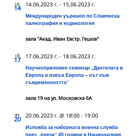
ср
14.06.2023 г.
-
15.06.2023 г.
14
Международен уъркшоп по Славянска
палеография и кодикология
зала "Акад. Иван Евстр. Гешов"
сб
17.06.2023 г.
-
18.06.2023 г.
17
Научноприложен семинар „Дантелата в
Европа и извън Европа – път към
съвременността“
зала 19 на ул. Московска 6А
вт
20.06.2023 г. @ 18:00
-
19:00
20
Изложба за наборната военна служба
през „онези“ 45 години в Националния