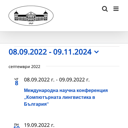
Skip
to
content
Събития
08.09.2022
 - 
09.11.2024
Select
date.
септември 2022
чт
08.09.2022 г.
-
09.09.2022 г.
8
Международна научна конференция
„Компютърната лингвистика в
България“
пн
19.09.2022 г.