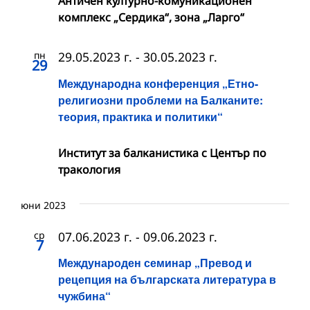
Античен културно-комуникационен
комплекс „Сердика“, зона „Ларго“
пн
29.05.2023 г.
-
30.05.2023 г.
29
Международна конференция „Етно-
религиозни проблеми на Балканите:
теория, практика и политики“
Институт за балканистика с Център по
тракология
юни 2023
ср
07.06.2023 г.
-
09.06.2023 г.
7
Международен семинар „Превод и
рецепция на българската литература в
чужбина“