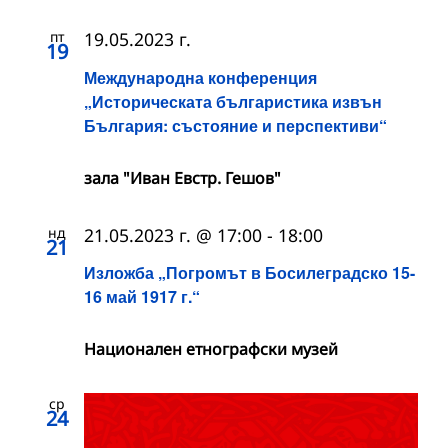
пт
19.05.2023 г.
19
Международна конференция
„Историческата българистика извън
България: състояние и перспективи“
зала "Иван Евстр. Гешов"
нд
21.05.2023 г. @ 17:00
-
18:00
21
Изложба „Погромът в Босилеградско 15-
16 май 1917 г.“
Национален етнографски музей
ср
24