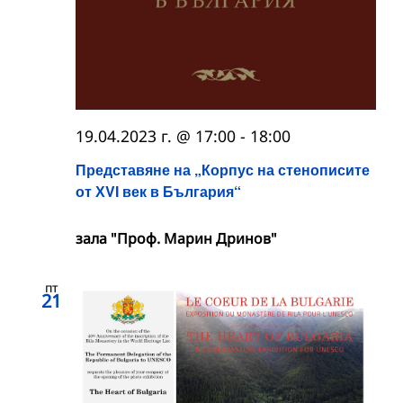
19.04.2023 г. @ 17:00
-
18:00
Представяне на „Корпус на стенописите
от ХVІ век в България“
зала "Проф. Марин Дринов"
пт
21