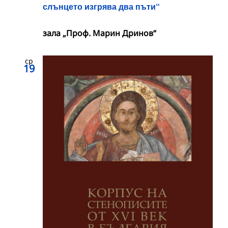
слънцето изгрява два пъти“
зала „Проф. Марин Дринов“
ср
19