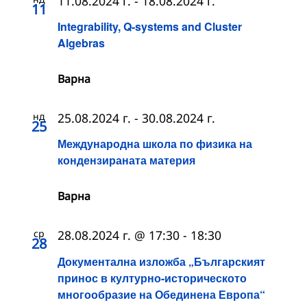
11.08.2024 г.
-
18.08.2024 г.
11
Integrability, Q-systems and Cluster
Algebras
Варна
нд
25.08.2024 г.
-
30.08.2024 г.
25
Международна школа по физика на
кондензираната материя
Варна
ср
28.08.2024 г. @ 17:30
-
18:30
28
Документална изложба „Българският
принос в културно-историческото
многообразие на Обединена Европа“