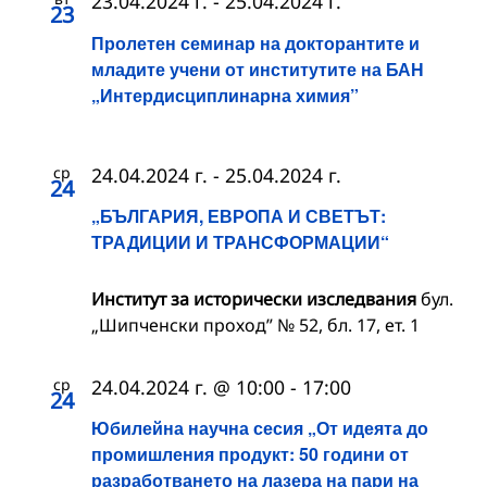
23.04.2024 г.
-
25.04.2024 г.
23
Пролетен семинар на докторантите и
младите учени от институтите на БАН
„Интердисциплинарна химия”
ср
24.04.2024 г.
-
25.04.2024 г.
24
„БЪЛГАРИЯ, ЕВРОПА И СВЕТЪТ:
ТРАДИЦИИ И ТРАНСФОРМАЦИИ“
Институт за исторически изследвания
бул.
„Шипченски проход” № 52, бл. 17, ет. 1
ср
24.04.2024 г. @ 10:00
-
17:00
24
Юбилейна научна сесия „От идеята до
промишления продукт: 50 години от
разработването на лазера на пари на