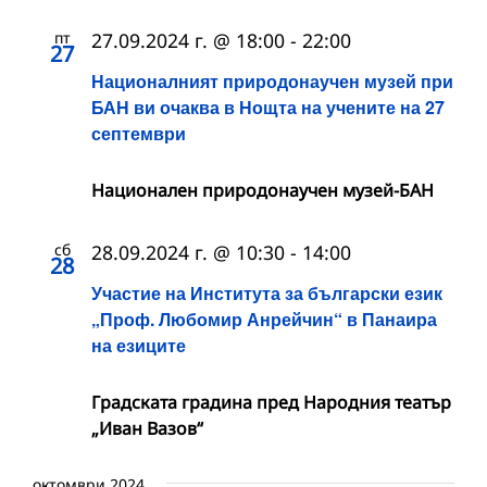
пт
27.09.2024 г. @ 18:00
-
22:00
27
Националният природонаучен музей при
БАН ви очаква в Нощта на учените на 27
септември
Национален природонаучен музей-БАН
сб
28.09.2024 г. @ 10:30
-
14:00
28
Участие на Института за български език
„Проф. Любомир Анрейчин“ в Панаира
на езиците
Градската градина пред Народния театър
„Иван Вазов“
октомври 2024