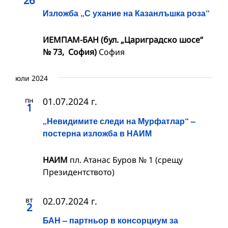
26
Изложба „С ухание на Казанлъшка роза“
ИЕМПАМ-БАН (бул. „Цариградско шосе“
№ 73, София)
София
юли 2024
пн
01.07.2024 г.
1
„Невидимите следи на Мурфатлар“ –
постерна изложба в НАИМ
НАИМ
пл. Атанас Буров № 1 (срещу
Президентството)
вт
02.07.2024 г.
2
БАН – партньор в консорциум за