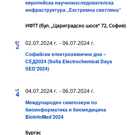
европейска научноизследователска
инфраструктура „Екстремна светлина“
ИФТТ (бул. „Цариградско шосе“ 72, София)
вт
02.07.2024 г.
-
06.07.2024 г.
2
Софийски електрохимични дни –
СЕД2024 (Sofia Electrochemical Days
SED’2024)
чт
04.07.2024 г.
-
06.07.2024 г.
4
Международен симпозиум по
биоинформатика и биомедицина
BioInfoMed’2024
Бургас