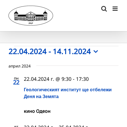
Skip
to
content
Събития
22.04.2024
 - 
14.11.2024
Select
date.
април 2024
пн
22.04.2024 г. @ 9:30
-
17:30
22
Геологическият институт ще отбележи
Деня на Земята
кино Одеон
вт