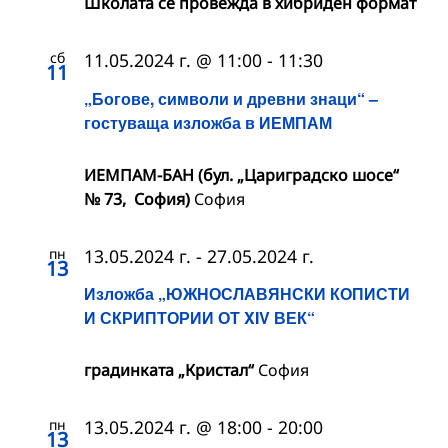
Школата се провежда в хибриден формат
сб
11.05.2024 г. @ 11:00
-
11:30
11
„Богове, символи и древни знаци“ –
гостуваща изложба в ИЕМПАМ
ИЕМПАМ-БАН (бул. „Цариградско шосе“
№ 73, София)
София
пн
13.05.2024 г.
-
27.05.2024 г.
13
Изложба „ЮЖНОСЛАВЯНСКИ КОПИСТИ
И СКРИПТОРИИ ОТ XIV ВЕК“
градинката „Кристал“
София
пн
13.05.2024 г. @ 18:00
-
20:00
13