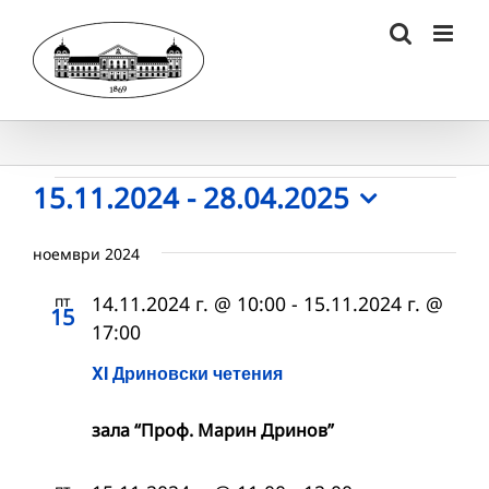
Skip
to
content
Събития
15.11.2024
 - 
28.04.2025
Select
date.
ноември 2024
пт
14.11.2024 г. @ 10:00
-
15.11.2024 г. @
15
17:00
XI Дриновски четения
зала “Проф. Марин Дринов”