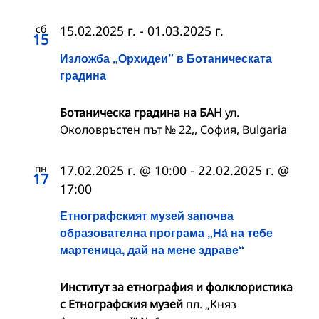
сб
15.02.2025 г.
-
01.03.2025 г.
15
Изложба „Орхидеи” в Ботаническата
градина
Ботаническа градина на БАН
ул.
Околовръстен път № 22,, София, Bulgaria
пн
17.02.2025 г. @ 10:00
-
22.02.2025 г. @
17
17:00
Етнографският музей започва
образователна програма „На́ на тебе
мартеница, дай на мене здраве“
Институт за етнография и фолклористика
с Етнографския музей
пл. „Княз