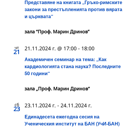
Представяне на книгата „Гръко-римските
закони за престъпленията против вярата
и църквата“
зала “Проф. Марин Дринов”
чт
21.11.2024 г. @ 17:00
-
18:00
21
Академичен семинар на тема: „Как
кардиологията стана наука? Последните
50 години“
зала „Проф. Марин Дринов“
сб
23.11.2024 г.
-
24.11.2024 г.
23
Eдинадесета ежегодна сесия на
Ученическия институт на БАН (УчИ-БАН)