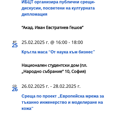
ИБЦТ организира публични срещи-
дискусии, посветени на културната
дипломация
“Акад. Иван Евстратиев Гешов”
вт
25.02.2025 г. @ 16:00
-
18:00
25
Кръгла маса “Oт наука към бизнес”
Национален студентски дом (пл.
„Народно събрание“ 10, София)
ср
26.02.2025 г.
-
28.02.2025 г.
26
Среща по проект „Европейска мрежа за
тъканно инженерство и моделиране на
кожа“