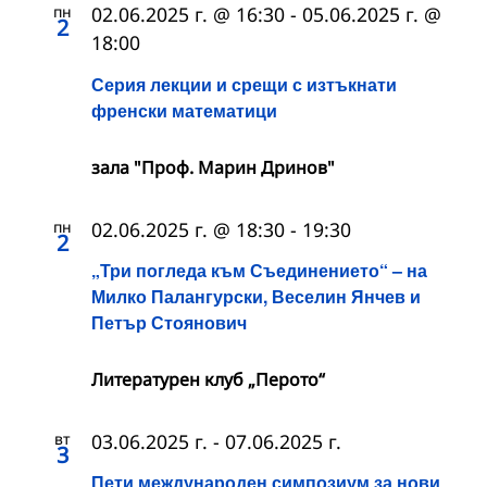
пн
02.06.2025 г. @ 16:30
-
05.06.2025 г. @
2
18:00
Серия лекции и срещи с изтъкнати
френски математици
зала "Проф. Марин Дринов"
пн
02.06.2025 г. @ 18:30
-
19:30
2
„Три погледа към Съединението“ – на
Милко Палангурски, Веселин Янчев и
Петър Стоянович
Литературен клуб „Перото“
вт
03.06.2025 г.
-
07.06.2025 г.
3
Пети международен симпозиум за нови