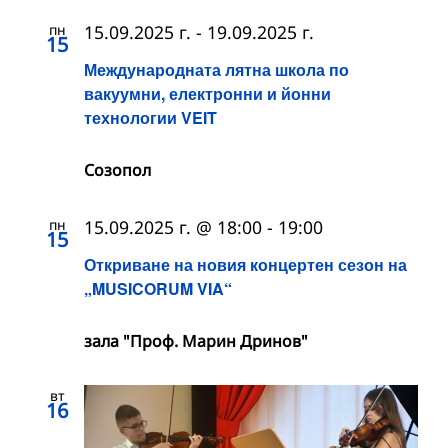
пн
15.09.2025 г.
-
19.09.2025 г.
15
Международната лятна школа по
вакуумни, електронни и йонни
технологии VEIT
Созопол
пн
15.09.2025 г. @ 18:00
-
19:00
15
Откриване на новия концертен сезон на
„MUSICORUM VIA“
зала "Проф. Марин Дринов"
вт
16