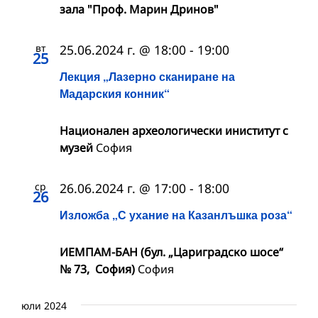
зала "Проф. Марин Дринов"
вт
25.06.2024 г. @ 18:00
-
19:00
25
Лекция „Лазерно сканиране на
Мадарския конник“
Национален археологически иниститут с
музей
София
ср
26.06.2024 г. @ 17:00
-
18:00
26
Изложба „С ухание на Казанлъшка роза“
ИЕМПАМ-БАН (бул. „Цариградско шосе“
№ 73, София)
София
юли 2024