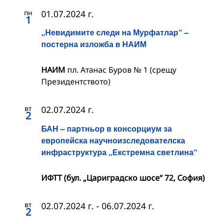
пн
01.07.2024 г.
1
„Невидимите следи на Мурфатлар“ –
постерна изложба в НАИМ
НАИМ
пл. Атанас Буров № 1 (срещу
Президентството)
вт
02.07.2024 г.
2
БАН – партньор в консорциум за
европейска научноизследователска
инфраструктура „Екстремна светлина“
ИФТТ (бул. „Цариградско шосе“ 72, София)
вт
02.07.2024 г.
-
06.07.2024 г.
2