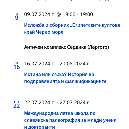
вт
09.07.2024 г. @ 18:00
-
19:00
9
Изложба и сборник „Египетските култове
край Черно море“
Античен комплекс Сердика (Ларгото)
вт
16.07.2024 г.
-
20.08.2024 г.
16
Истина или лъжа? История на
подправянията и фалшификациите
пн
22.07.2024 г.
-
27.07.2024 г.
22
Международна лятна школа по
славянска палеография за млади учени
и докторанти