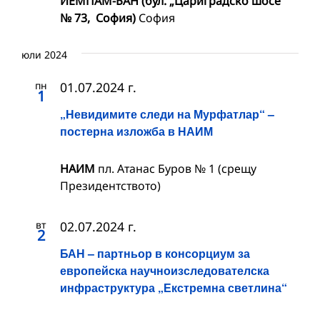
ИЕМПАМ-БАН (бул. „Цариградско шосе“
№ 73, София)
София
юли 2024
пн
01.07.2024 г.
1
„Невидимите следи на Мурфатлар“ –
постерна изложба в НАИМ
НАИМ
пл. Атанас Буров № 1 (срещу
Президентството)
вт
02.07.2024 г.
2
БАН – партньор в консорциум за
европейска научноизследователска
инфраструктура „Екстремна светлина“