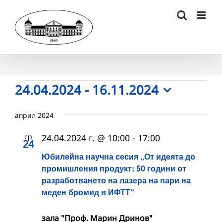
Skip
to
content
Събития
24.04.2024
 - 
16.11.2024
Select
date.
април 2024
ср
24.04.2024 г. @ 10:00
-
17:00
24
Юбилейна научна сесия „От идеята до
промишления продукт: 50 години от
разработването на лазера на пари на
меден бромид в ИФТТ“
зала "Проф. Марин Дринов"