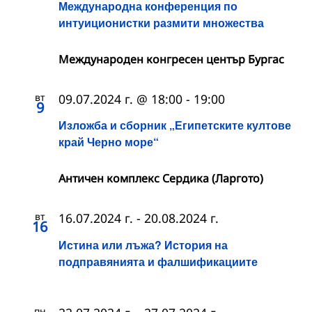
Международна конференция по
интуиционистки размити множества
Международен конгресен център Бургас
вт
09.07.2024 г. @ 18:00
-
19:00
9
Изложба и сборник „Египетските култове
край Черно море“
Античен комплекс Сердика (Ларгото)
вт
16.07.2024 г.
-
20.08.2024 г.
16
Истина или лъжа? История на
подправянията и фалшификациите
пн