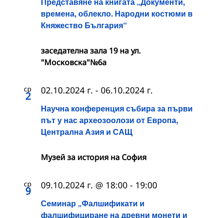
Представяне на книгата „Документи,
времена, облекло. Народни костюми в
Княжество България“
заседателна зала 19 на ул.
"Московска"№6а
ср
02.10.2024 г.
-
06.10.2024 г.
2
Научна конференция събира за първи
път у нас археозоолози от Европа,
Централна Азия и САЩ
Музей за история на София
ср
09.10.2024 г. @ 18:00
-
19:00
9
Семинар „Фалшификати и
фалшифициране на древни монети и