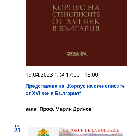
19.04.2023 г. @ 17:00
-
18:00
Представяне на „Корпус на стенописите
от ХVІ век в България“
зала "Проф. Марин Дринов"
пт
21