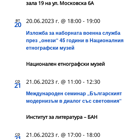
зала 19 на ул. Московска 6А
вт
20.06.2023 г. @ 18:00
-
19:00
20
Изложба за наборната военна служба
през „онези“ 45 години в Националния
етнографски музей
Национален етнографски музей
ср
21.06.2023 г. @ 11:00
-
12:30
21
Международен семинар „Българският
модернизъм в диалог със световния“
Институт за литература – БАН
ср
21.06.2023 г. @ 17:00
-
18:00
21