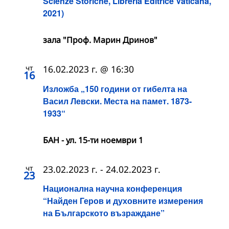
Scienze Storiche, Libreria Editrice Vaticana,
2021)
зала "Проф. Марин Дринов"
чт
16.02.2023 г. @ 16:30
16
Изложба „150 години от гибелта на
Васил Левски. Места на памет. 1873-
1933“
БАН - ул. 15-ти ноември 1
чт
23.02.2023 г.
-
24.02.2023 г.
23
Национална научна конференция
“Найден Геров и духовните измерения
на Българското възраждане”