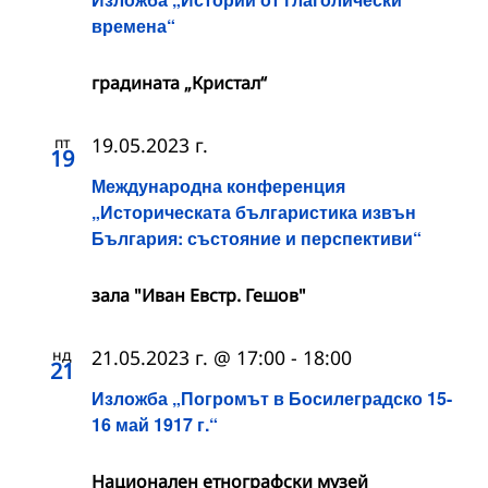
времена“
градината „Кристал“
пт
19.05.2023 г.
19
Международна конференция
„Историческата българистика извън
България: състояние и перспективи“
зала "Иван Евстр. Гешов"
нд
21.05.2023 г. @ 17:00
-
18:00
21
Изложба „Погромът в Босилеградско 15-
16 май 1917 г.“
Национален етнографски музей