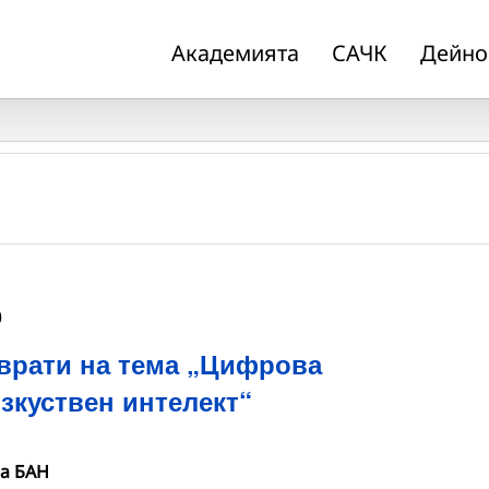
Академията
САЧК
Дейно
0
 врати на тема „Цифрова
зкуствен интелект“
на БАН