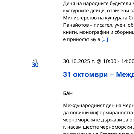
Деня на народните будители 
културните дейци, отличени з
Министерство на културата Сн
Панайотов – писател, учен, о
книги, монографии и сборниц
е приносът му в
[...]
чт
30.10.2025 г. @ 10:00
-
14:0
30
31 октомври – Меж
БАН
Международният ден на Черно
да повиши информираността 
черноморските държави за оп
г. насам шестте черноморски 