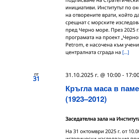
подписване на Стратегически 
инициативи. Институтът по ок
на отворените врати, който д
срещнат с морските изследова
пред Черно море. През 2025 г
програмата на проект „Черно
Petrom, е насочена към учени
централната сграда на
[...]
пт
31.10.2025 г. @ 10:00
-
17:0
31
Кръгла маса в пам
(1923–2012)
Заседателна зала на Институт
На 31 октомври 2025 г. от 10.0
исторически изследвания при