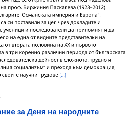
ет на проф. Виржиния Паскалева (1923–2012).
лгарите, Османската империя и Европа“.
са си поставили за цел чрез докладите и
, ученици и последователи да припомнят и да
ело на една от видните представителки на
а от втората половина на ХХ и първото
ла в три коренно различни периода от българската
зследователска дейност в сложното, трудно и
алния социализъм“ и прехода към демокрация,
в своите научни трудове
[...]
0
ние за Деня на народните