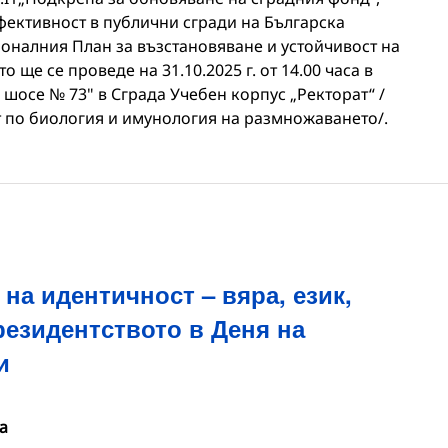
ективност в публични сгради на Българска
ионалния План за възстановяване и устойчивост на
 ще се проведе на 31.10.2025 г. от 14.00 часа в
 шосе № 73" в Сграда Учебен корпус „Ректорат“ /
т по биология и имунология на размножаването/.
на идентичност – вяра, език,
резидентството в Деня на
и
а