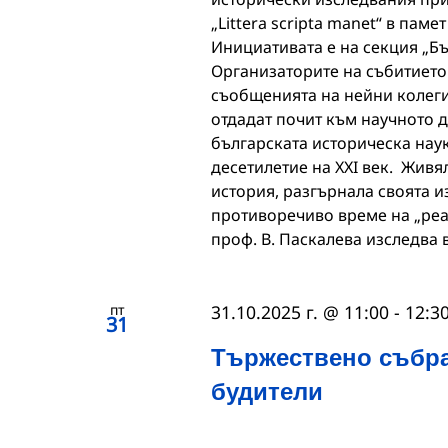
„Littera scripta manet“ в пам
Инициативата е на секция „Бъ
Организаторите на събитието 
съобщенията на нейни колеги
отдадат почит към научното д
българската историческа наук
десетилетие на ХХI век. Живя
история, разгърнала своята и
противоречиво време на „ре
проф. В. Паскалева изследва 
пт
31.10.2025 г. @ 11:00
-
12:3
31
Тържествено събра
будители