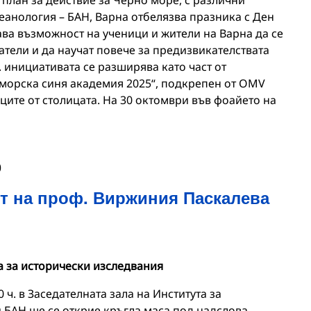
план за действие за Черно море, с различни
еанология – БАН, Варна отбелязва празника с Ден
ава възможност на ученици и жители на Варна да се
тели и да научат повече за предизвикателствата
. инициативата се разширява като част от
морска синя академия 2025“, подкрепен от OMV
ците от столицата. На 30 октомври във фоайето на
0
ет на проф. Виржиния Паскалева
а за исторически изследвания
0 ч. в Заседателната зала на Института за
 БАН ще се открие кръгла маса под надслова