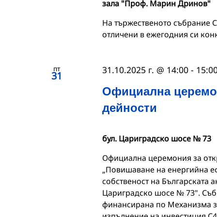
зала "Проф. Марин Дринов"
На тържественото събрание С
отличени в ежегодния си кон
пт
31.10.2025 г. @ 14:00
-
15:0
31
Официална церемон
дейности
бул. Цариградско шосе № 73
Официална церемония за откр
„Повишаване на енергийна еф
собственост на Българската ак
Цариградско шосе № 73". Съби
финансирана по Механизма за
изпълнение на инвестиция C4