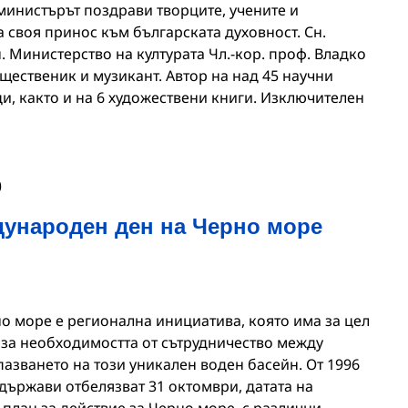
министърът поздрави творците, учените и
а своя принос към българската духовност. Сн.
. Министерство на културата Чл.-кор. проф. Владко
бщественик и музикант. Автор на над 45 научни
и, както и на 6 художествени книги. Изключителен
0
дународен ден на Черно море
 море е регионална инициатива, която има за цел
за необходимостта от сътрудничество между
азването на този уникален воден басейн. От 1996
държави отбелязват 31 октомври, датата на