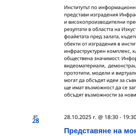
Институтът по информационн
представи изградения Инфра
и високопроизводителни прес
резултати в областта на Изку
фоайетата пред залата, къде
обекти от изградения в инст
инфраструктурен комплекс, ка
обществена значимост. Инфор
видеоматериали, демонстрац
прототипи, модели и виртуалн
могат да обсъдят идеи за съ
ще имат възможност да се зап
обсъдят възможности за нови
вт
28.10.2025 г. @ 18:30
-
19:3
28
Представяне на мо