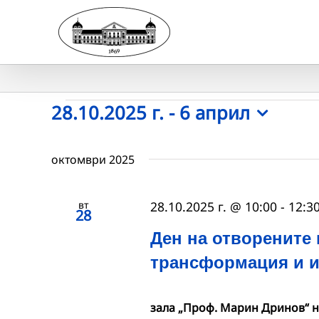
Skip
to
content
Събития
28.10.2025 г.
 - 
6 април
Select
date.
октомври 2025
вт
28.10.2025 г. @ 10:00
-
12:3
28
Ден на отворените
трансформация и и
зала „Проф. Марин Дринов“ 