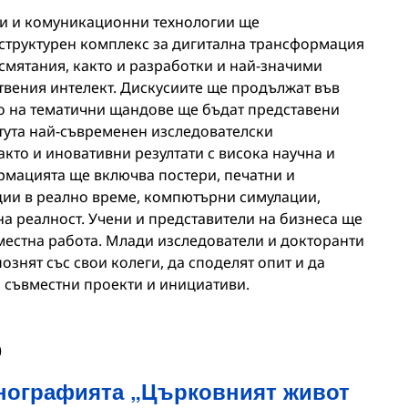
и и комуникационни технологии ще
структурен комплекс за дигитална трансформация
мятания, както и разработки и най-значими
ствения интелект. Дискусиите ще продължат във
то на тематични щандове ще бъдат представени
итута най-съвременен изследователски
кто и иновативни резултати с висока научна и
мацията ще включва постери, печатни и
ии в реално време, компютърни симулации,
а реалност. Учени и представители на бизнеса ще
вместна работа. Млади изследователи и докторанти
ознят със свои колеги, да споделят опит и да
 съвместни проекти и инициативи.
0
нографията „Църковният живот