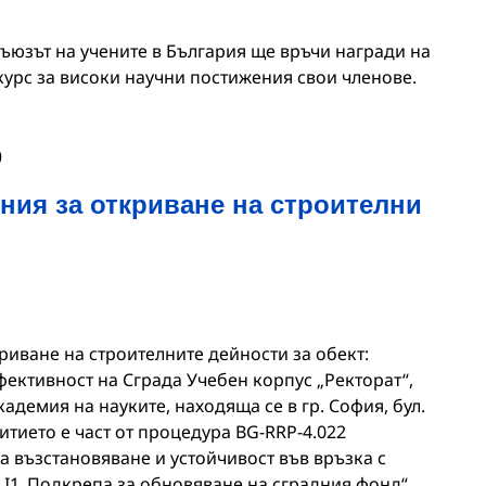
ъюзът на учените в България ще връчи награди на
курс за високи научни постижения свои членове.
0
ия за откриване на строителни
иване на строителните дейности за обект:
ективност на Сграда Учебен корпус „Ректорат“,
адемия на науките, находящa се в гр. София, бул.
тието е част от процедура BG-RRP-4.022
 възстановяване и устойчивост във връзка с
.I1„Подкрепа за обновяване на сградния фонд“,