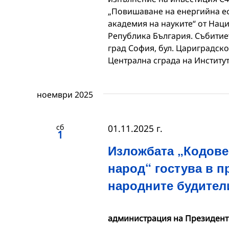
„Повишаване на енергийна еф
академия на науките“ от Нац
Република България. Събитието
град София, бул. Цариградско
Централна сграда на Институ
ноември 2025
сб
01.11.2025 г.
1
Изложбата „Кодове 
народ“ гостува в п
народните будител
администрация на Президент