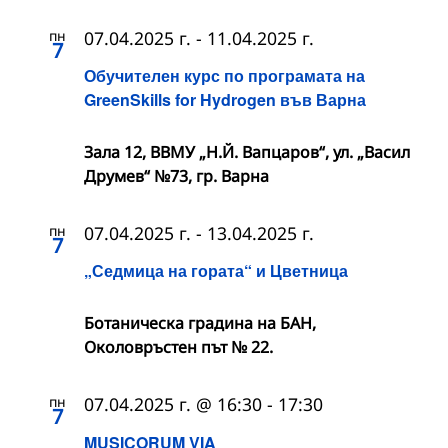
пн
07.04.2025 г.
-
11.04.2025 г.
7
Обучителен курс по програмата на
GreenSkills for Hydrogen във Варна
Зала 12, ВВМУ „Н.Й. Вапцаров“, ул. „Васил
Друмев“ №73, гр. Варна
пн
07.04.2025 г.
-
13.04.2025 г.
7
„Седмица на гората“ и Цветница
Ботаническа градина на БАН,
Околовръстен път № 22.
пн
07.04.2025 г. @ 16:30
-
17:30
7
MUSICORUM VIA