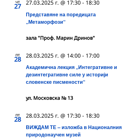
чт
27.03.2025 г. @ 17:30
-
18:30
27
Представяне на поредицата
„Метаморфози“
зала "Проф. Марин Дринов"
пт
28.03.2025 г. @ 14:00
-
17:00
28
Академична лекция „Интегративне и
дезинтегративне силе у историји
словенске писмености“
ул. Московска № 13
пт
28.03.2025 г. @ 17:30
-
18:30
28
ВИЖДАМ ТЕ – изложба в Националния
природонаучен музей