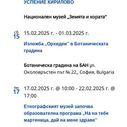
УСПЕНИЕ КИРИЛОВО
Национален музей „Земята и хората“
сб
15.02.2025 г.
-
01.03.2025 г.
15
Изложба „Орхидеи” в Ботаническата
градина
Ботаническа градина на БАН
ул.
Околовръстен път № 22,, София, Bulgaria
пн
17.02.2025 г. @ 10:00
-
22.02.2025 г. @
17
17:00
Етнографският музей започва
образователна програма „На́ на тебе
мартеница, дай на мене здраве“