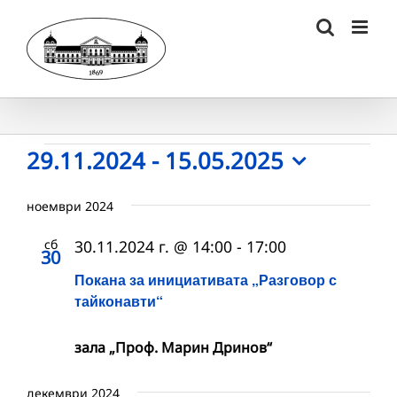
Skip
to
content
Събития
29.11.2024
 - 
15.05.2025
Select
date.
ноември 2024
сб
30.11.2024 г. @ 14:00
-
17:00
30
Покана за инициативата „Разговор с
тайконавти“
зала „Проф. Марин Дринов“
декември 2024