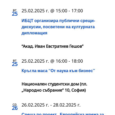
вт
25.02.2025 г. @ 15:00
-
17:00
25
ИБЦТ организира публични срещи-
дискусии, посветени на културната
дипломация
“Акад. Иван Евстратиев Гешов”
вт
25.02.2025 г. @ 16:00
-
18:00
25
Кръгла маса “Oт наука към бизнес”
Национален студентски дом (пл.
„Народно събрание“ 10, София)
ср
26.02.2025 г.
-
28.02.2025 г.
26
Среща по проект „Европейска мрежа за