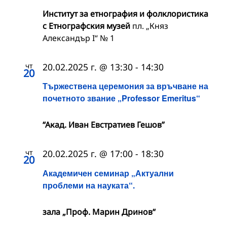
Институт за етнография и фолклористика
с Етнографския музей
пл. „Княз
Александър I“ № 1
чт
20.02.2025 г. @ 13:30
-
14:30
20
Тържествена церемония за връчване на
почетното звание „Professor Emeritus“
“Акад. Иван Евстратиев Гешов”
чт
20.02.2025 г. @ 17:00
-
18:30
20
Академичен семинар „Актуални
проблеми на науката“.
зала „Проф. Марин Дринов“