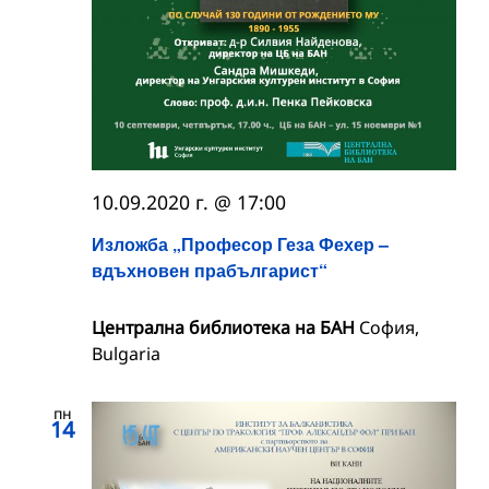
10.09.2020 г. @ 17:00
Изложба „Професор Геза Фехер –
вдъхновен прабългарист“
Централна библиотека на БАН
София,
Bulgaria
пн
14