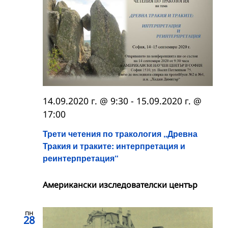
14.09.2020 г. @ 9:30
-
15.09.2020 г. @
17:00
Трети четения по тракология „Древна
Тракия и траките: интерпретация и
реинтерпретация“
Американски изследователски център
пн
28