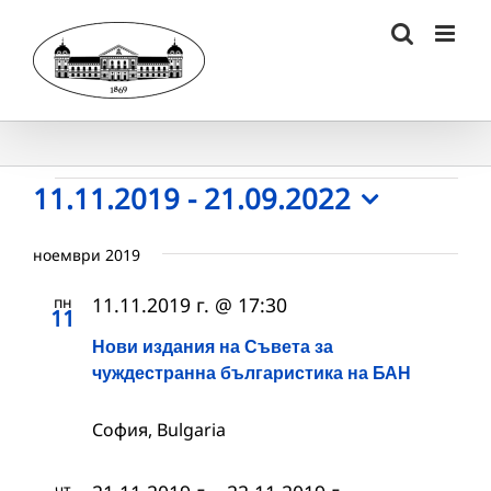
Skip
to
content
Събития
11.11.2019
 - 
21.09.2022
Select
date.
ноември 2019
пн
11.11.2019 г. @ 17:30
11
Нови издания на Съвета за
чуждестранна българистика на БАН
София, Bulgaria
чт