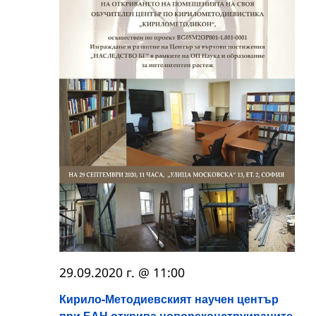
29.09.2020 г. @ 11:00
Кирило-Методиевският научен център
при БАН открива новореконструираните