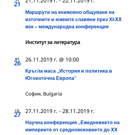
21.11.2019 г.
-
22.11.2019 г.
21
Маршрути на книжовно общуване на
източните и южните славяни през ХI-XX
век – международна конференция
Институт за литература
вт
26.11.2019 г. @ 10:00
26
Кръгла маса „История и политика в
Югоизточна Европа“
София, Bulgaria
ср
27.11.2019 г.
-
28.11.2019 г.
27
Научна конференция „Ежедневието на
империите от средновековието до XX