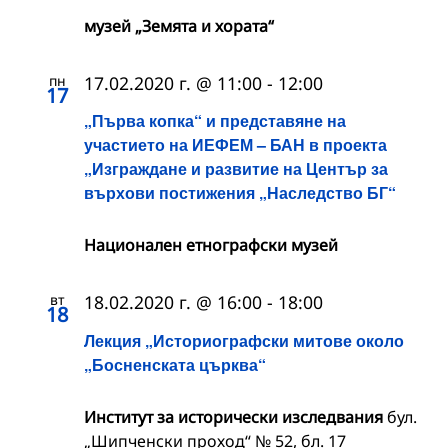
музей „Земята и хората“
пн
17.02.2020 г. @ 11:00
-
12:00
17
„Първа копка“ и представяне на
участието на ИЕФЕМ – БАН в проекта
„Изграждане и развитие на Център за
върхови постижения „Наследство БГ“
Национален етнографски музей
вт
18.02.2020 г. @ 16:00
-
18:00
18
Лекция „Историографски митове около
„Босненската църква“
Институт за исторически изследвания
бул.
„Шипченски проход“ № 52, бл. 17