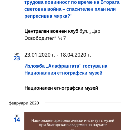
трудова повинност по време на Втората
световна война – спасителен план или
репресивна мярка?“
Централен военен клуб
бул. „Цар
Освободител” № 7
чт
23.01.2020 г.
-
18.04.2020 г.
23
Изложба „Алафрангата“ гостува на
Националния етнографски музей
Националeн етнографски музей
февруари 2020
пт
14