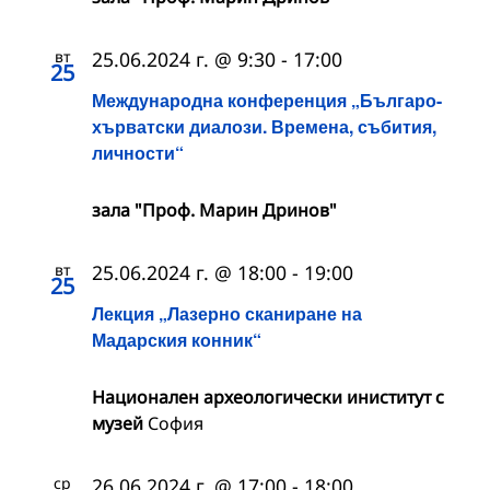
вт
25.06.2024 г. @ 9:30
-
17:00
25
Международна конференция „Българо-
хърватски диалози. Времена, събития,
личности“
зала "Проф. Марин Дринов"
вт
25.06.2024 г. @ 18:00
-
19:00
25
Лекция „Лазерно сканиране на
Мадарския конник“
Национален археологически иниститут с
музей
София
ср
26.06.2024 г. @ 17:00
-
18:00