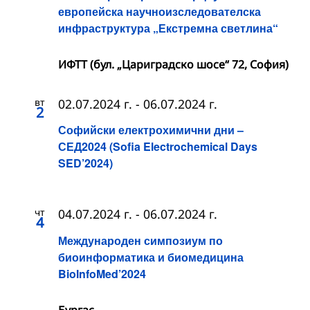
европейска научноизследователска
инфраструктура „Екстремна светлина“
ИФТТ (бул. „Цариградско шосе“ 72, София)
вт
02.07.2024 г.
-
06.07.2024 г.
2
Софийски електрохимични дни –
СЕД2024 (Sofia Electrochemical Days
SED’2024)
чт
04.07.2024 г.
-
06.07.2024 г.
4
Международен симпозиум по
биоинформатика и биомедицина
BioInfoMed’2024
Бургас