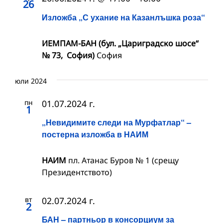
26
Изложба „С ухание на Казанлъшка роза“
ИЕМПАМ-БАН (бул. „Цариградско шосе“
№ 73, София)
София
юли 2024
пн
01.07.2024 г.
1
„Невидимите следи на Мурфатлар“ –
постерна изложба в НАИМ
НАИМ
пл. Атанас Буров № 1 (срещу
Президентството)
вт
02.07.2024 г.
2
БАН – партньор в консорциум за