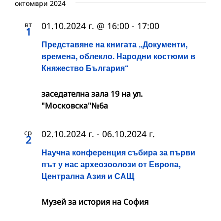
октомври 2024
вт
01.10.2024 г. @ 16:00
-
17:00
1
Представяне на книгата „Документи,
времена, облекло. Народни костюми в
Княжество България“
заседателна зала 19 на ул.
"Московска"№6а
ср
02.10.2024 г.
-
06.10.2024 г.
2
Научна конференция събира за първи
път у нас археозоолози от Европа,
Централна Азия и САЩ
Музей за история на София