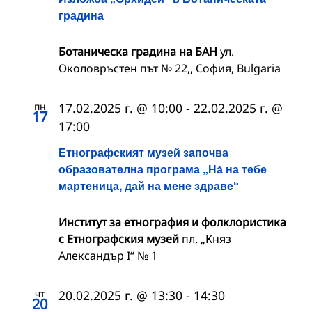
градина
Ботаническа градина на БАН
ул.
Околовръстен път № 22,, София, Bulgaria
пн
17.02.2025 г. @ 10:00
-
22.02.2025 г. @
17
17:00
Етнографският музей започва
образователна програма „На́ на тебе
мартеница, дай на мене здраве“
Институт за етнография и фолклористика
с Етнографския музей
пл. „Княз
Александър I“ № 1
чт
20.02.2025 г. @ 13:30
-
14:30
20