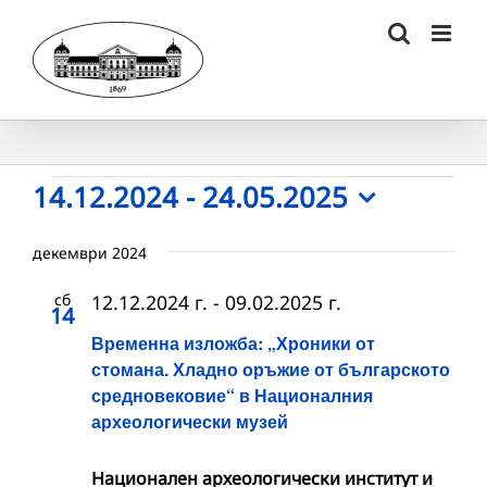
Skip
to
content
Събития
14.12.2024
 - 
24.05.2025
Select
date.
декември 2024
сб
12.12.2024 г.
-
09.02.2025 г.
14
Временна изложба: „Хроники от
стомана. Хладно оръжие от българското
средновековие“ в Националния
археологически музей
Национален археологически институт и