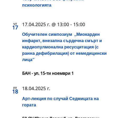
психологията
чт
17.04.2025 г. @ 13:00
-
15:00
17
Обучителен симпозиум „Миокарден
инфаркт, внезапна сърдечна смърт и
кардиопулмонална ресусцитация (с
ранна дефибрилация) от немедицински
лица“
БАН - ул. 15-ти ноември 1
пт
18.04.2025 г.
18
Арт-лекция по случай Седмицата на
гората