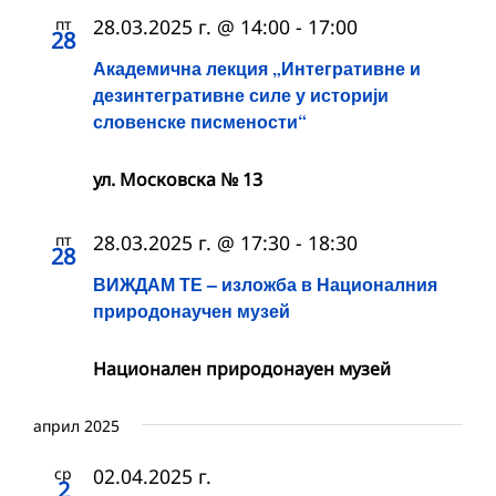
пт
28.03.2025 г. @ 14:00
-
17:00
28
Академична лекция „Интегративне и
дезинтегративне силе у историји
словенске писмености“
ул. Московска № 13
пт
28.03.2025 г. @ 17:30
-
18:30
28
ВИЖДАМ ТЕ – изложба в Националния
природонаучен музей
Национален природонауен музей
април 2025
ср
02.04.2025 г.
2