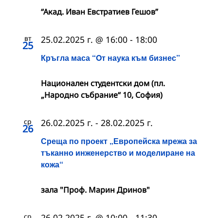
“Акад. Иван Евстратиев Гешов”
вт
25.02.2025 г. @ 16:00
-
18:00
25
Кръгла маса “Oт наука към бизнес”
Национален студентски дом (пл.
„Народно събрание“ 10, София)
ср
26.02.2025 г.
-
28.02.2025 г.
26
Среща по проект „Европейска мрежа за
тъканно инженерство и моделиране на
кожа“
зала "Проф. Марин Дринов"
ср
26.02.2025 г. @ 10:00
-
11:30