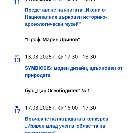
11
Представяне на книгата „Икони от
Националния църковен историко-
археологически музей“
"Проф. Марин Дринов"
чт
13.03.2025 г. @ 17:30
-
18:30
13
SYMBIOSIS: моден дизайн, вдъхновен от
природата
бул. „Цар Освободител“ № 1
пн
17.03.2025 г. @ 16:00
-
17:30
17
Връчване на наградата в конкурса
„Изявен млад учен в областта на
полимерите“