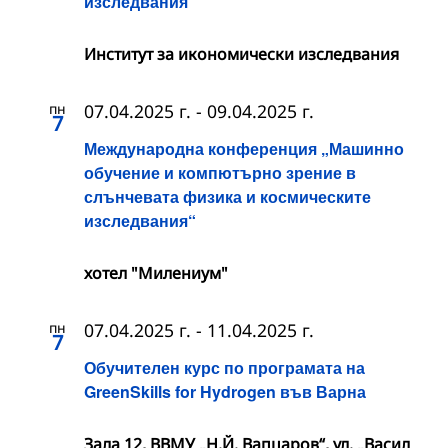
изследвания
Институт за икономически изследвания
пн
07.04.2025 г.
-
09.04.2025 г.
7
Международна конференция „Машинно
обучение и компютърно зрение в
слънчевата физика и космическите
изследвания“
хотел "Милениум"
пн
07.04.2025 г.
-
11.04.2025 г.
7
Обучителен курс по програмата на
GreenSkills for Hydrogen във Варна
Зала 12, ВВМУ „Н.Й. Вапцаров“, ул. „Васил