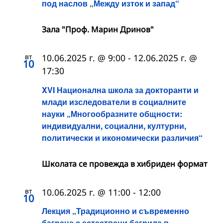
под наслов „Между изток и запад“
Зала "Проф. Марин Дринов"
вт
10.06.2025 г. @ 9:00
-
12.06.2025 г. @
10
17:30
XVI Национална школа за докторанти и
млади изследователи в социалните
науки „Многообразните общности:
индивидуални, социални, културни,
политически и икономически различия“
Школата се провежда в хибриден формат
вт
10.06.2025 г. @ 11:00
-
12:00
10
Лекция „Традиционно и съвременно
багрене с естествени багрила в