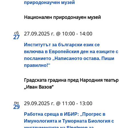
природонаучен музей
Национален природонауен музей
сб
27.09.2025 г. @ 10:00
-
14:00
27
Институтът за български език се
включва в Европейския ден на езиците с
посланието „Написаното остава. Пиши
правилно!“
Градската градина пред Народния театър
„Иван Вазов“
пн
29.09.2025 г. @ 11:00
-
13:00
29
Работна среща в ИБИР: „Прогрес в
Имунологията и Туморната Биология с
инструментите на Singleron за