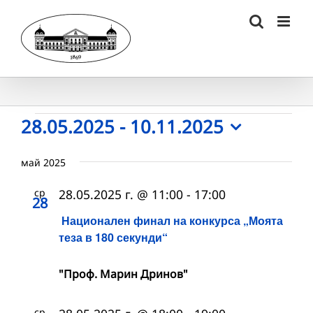
Skip
to
content
Събития
28.05.2025
 - 
10.11.2025
Select
date.
май 2025
ср
28.05.2025 г. @ 11:00
-
17:00
28
Национален финал на конкурса „Моята
теза в 180 секунди“
"Проф. Марин Дринов"
ср