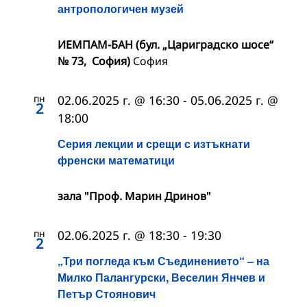
антропологичен музей
ИЕМПАМ-БАН (бул. „Цариградско шосе“
№ 73, София)
София
пн
02.06.2025 г. @ 16:30
-
05.06.2025 г. @
2
18:00
Серия лекции и срещи с изтъкнати
френски математици
зала "Проф. Марин Дринов"
пн
02.06.2025 г. @ 18:30
-
19:30
2
„Три погледа към Съединението“ – на
Милко Палангурски, Веселин Янчев и
Петър Стоянович