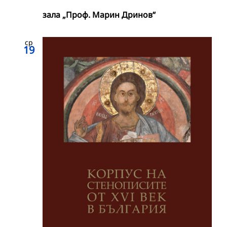
зала „Проф. Марин Дринов“
ср
19