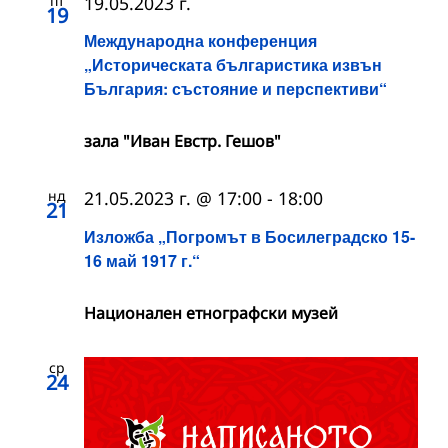
пт
19.05.2023 г.
19
Международна конференция
„Историческата българистика извън
България: състояние и перспективи“
зала "Иван Евстр. Гешов"
нд
21.05.2023 г. @ 17:00
-
18:00
21
Изложба „Погромът в Босилеградско 15-
16 май 1917 г.“
Национален етнографски музей
ср
24