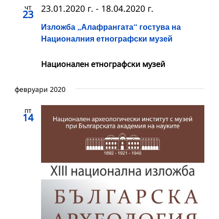
чт
23.01.2020 г.
-
18.04.2020 г.
23
Изложба „Алафрангата“ гостува на
Националния етнографски музей
Националeн етнографски музей
февруари 2020
пт
14