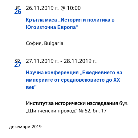
вт
26.11.2019 г. @ 10:00
26
Кръгла маса „История и политика в
Югоизточна Европа“
София, Bulgaria
ср
27.11.2019 г.
-
28.11.2019 г.
27
Научна конференция „Ежедневието на
империите от средновековието до XX
век”
Институт за исторически изследвания
бул.
„Шипченски проход“ № 52, бл. 17
декември 2019