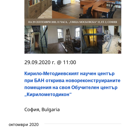
29.09.2020 г. @ 11:00
Кирило-Методиевският научен център
при БАН открива новореконструираните
помещения на своя Обучителен център
„Кирилометодикон“
София, Bulgaria
октомври 2020