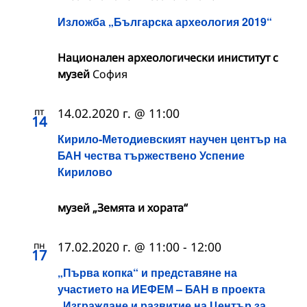
Изложба „Българска археология 2019“
Национален археологически иниститут с
музей
София
пт
14.02.2020 г. @ 11:00
14
Кирило-Методиевският научен център на
БАН чества тържествено Успение
Кирилово
музей „Земята и хората“
пн
17.02.2020 г. @ 11:00
-
12:00
17
„Първа копка“ и представяне на
участието на ИЕФЕМ – БАН в проекта
„Изграждане и развитие на Център за