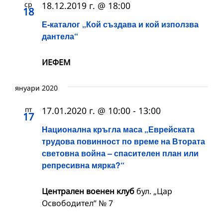
ср
18.12.2019 г. @ 18:00
18
Е-каталог „Кой създава и кой използва
дантела“
ИЕФЕМ
януари 2020
пт
17.01.2020 г. @ 10:00
-
13:00
17
Национална кръгла маса „Еврейската
трудова повинност по време на Втората
световна война – спасителен план или
репресивна мярка?“
Централен военен клуб
бул. „Цар
Освободител” № 7