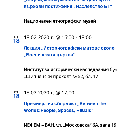
върхови постижения „Наследство БГ“
Национален етнографски музей
вт
18.02.2020 г. @ 16:00
-
18:00
18
Лекция „Историографски митове около
„Босненската църква“
Институт за исторически изследвания
бул.
„Шипченски проход“ № 52, бл. 17
вт
18.02.2020 г. @ 17:00
18
Премиера на сборника „Between the
Worlds:People, Spaces, Rituals“
ИЕФЕМ – БАН, ул. „Московска“ 6А, зала 19