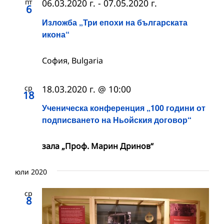
пт
06.03.2020 г.
-
07.05.2020 г.
6
Изложба „Три епохи на българската
икона“
София, Bulgaria
ср
18.03.2020 г. @ 10:00
18
Ученическа конференция „100 години от
подписването на Ньойския договор“
зала „Проф. Марин Дринов“
юли 2020
ср
8