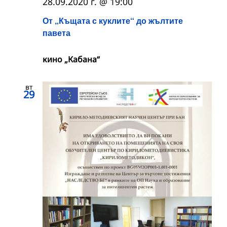
28.09.2020 г. @ 19:00
От „Къщата с куклите“ до жълтите
павета
кино „Кабана“
вт
29