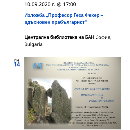
10.09.2020 г. @ 17:00
Изложба „Професор Геза Фехер –
вдъхновен прабългарист“
Централна библиотека на БАН
София,
Bulgaria
пн
14