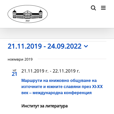
Skip
to
content
Събития
21.11.2019
 - 
24.09.2022
Select
date.
ноември 2019
чт
21.11.2019 г.
-
22.11.2019 г.
21
Маршрути на книжовно общуване на
източните и южните славяни през ХI-XX
век – международна конференция
Институт за литература