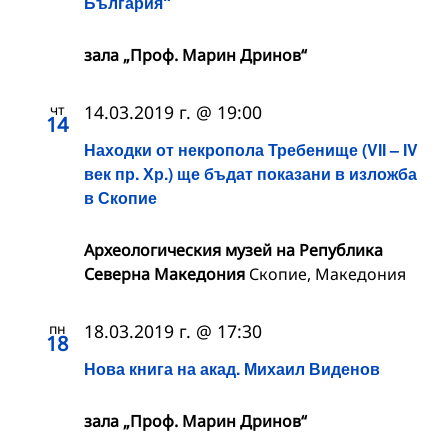
България“
зала „Проф. Марин Дринов“
чт
14.03.2019 г. @ 19:00
14
Находки от некропола Требенище (VІІ – ІV
век пр. Хр.) ще бъдат показани в изложба
в Скопие
Археологическия музей на Република
Северна Македония
Скопие, Македония
пн
18.03.2019 г. @ 17:30
18
Нова книга на акад. Михаил Виденов
зала „Проф. Марин Дринов“