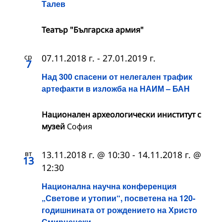
Талев
Театър "Българска армия"
ср
07.11.2018 г.
-
27.01.2019 г.
7
Над 300 спасени от нелегален трафик
артефакти в изложба на НАИМ – БАН
Национален археологически иниститут с
музей
София
вт
13.11.2018 г. @ 10:30
-
14.11.2018 г. @
13
12:30
Национална научна конференция
„Светове и утопии“, посветена на 120-
годишнината от рождението на Христо
Смирненски