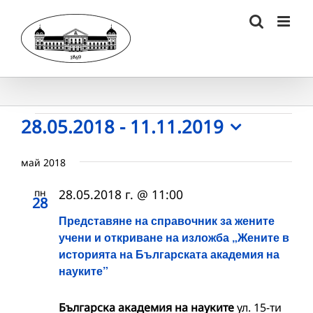
Skip
to
content
Събития
28.05.2018
 - 
11.11.2019
Select
date.
май 2018
пн
28.05.2018 г. @ 11:00
28
Представяне на справочник за жените
учени и откриване на изложба „Жените в
историята на Българската академия на
науките”
Българска академия на науките
ул. 15-ти