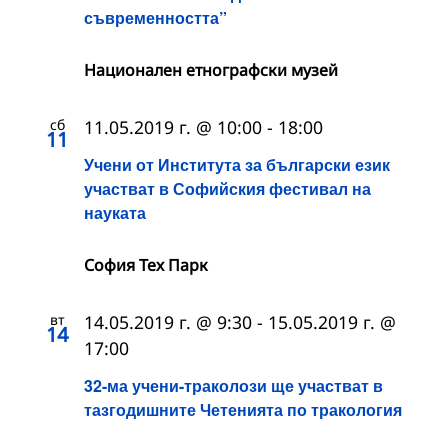
съвременността”
Национален етнографски музей
сб
11.05.2019 г. @ 10:00
-
18:00
11
Учени от Института за български език
участват в Софийския фестивал на
науката
София Тех Парк
вт
14.05.2019 г. @ 9:30
-
15.05.2019 г. @
14
17:00
32-ма учени-траколози ще участват в
тазгодишните Четенията по тракология