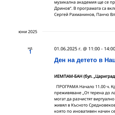
музикална академия ще се про
Дринов“. В програмата са вк
Сергей Рахманинов, Панчо Вл
юни 2025
нд
01.06.2025 г. @ 11:00
-
14:0
1
Ден на детето в Н
ИЕМПАМ-БАН (бул. „Цариград
ПРОГРАМА Начало 11.00 ч. Кр
преживяване „От терена до л
могат да разчистят виртуално
живял в Късното Средновекови
която по иновативен начин с