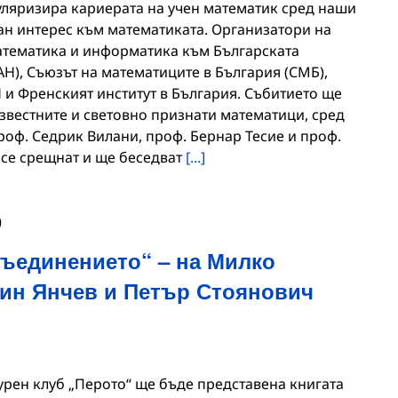
пуляризира кариерата на учен математик сред наши
ан интерес към математиката. Организатори на
математика и информатика към Българската
Н), Съюзът на математиците в България (СМБ),
 и Френският институт в България. Събитието ще
звестните и световно признати математици, сред
роф. Седрик Вилани, проф. Бернар Тесие и проф.
 се срещнат и ще беседват
[...]
0
Съединението“ – на Милко
лин Янчев и Петър Стоянович
атурен клуб „Перото“ ще бъде представена книгата