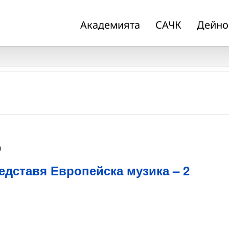
Академията
САЧК
Дейно
0
дставя Европейска музика – 2