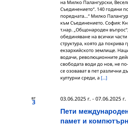
на Милко Палангурски, Весел
Съединението“. 140 години по
поредната…“ Милко Палангурс
към Съединението. София: Кн
т.нар. „Общонароден въпрос“,
обединяване на всички части
структура, която да покрива 
екзархийското землище. Наци
водачи, революционните дейц
свободата води до нов, не п
се озовават в пет различни д
културни среди, а
[...]
вт
03.06.2025 г.
-
07.06.2025 г.
3
Пети международен
памет и компютърн