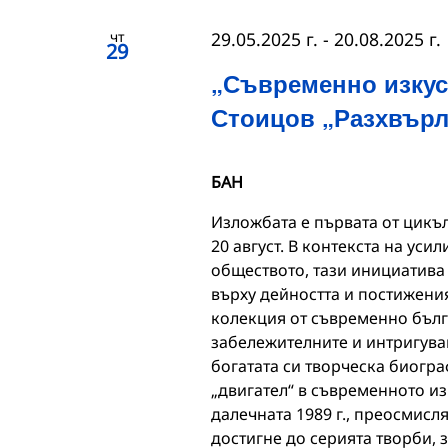
чт
29.05.2025 г.
-
20.08.2025 г.
29
„Съвременно изкус
Стоицов „Разхвър
БАН
Изложбата е първата от цикъл
20 август. В контекста на ус
обществото, тази инициатива
върху дейността и постижения
колекция от съвременно бълга
забележителните и интригува
богатата си творческа биогр
„двигател“ в съвременното из
далечната 1989 г., преосмисл
достигне до серията творби, 