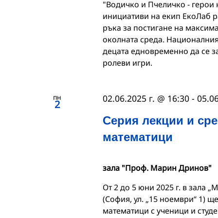
"Водичко и Пчеличко - герои 
инициативи на екип ЕкоЛаб ра
ръка за постигане на максим
околната среда. Националния
децата едновременно да се з
ролеви игри.
пн
02.06.2025 г. @ 16:30
-
05.06
2
Серия лекции и ср
математици
зала "Проф. Марин Дринов"
От 2 до 5 юни 2025 г. в зала
(София, ул. „15 ноември“ 1) 
математици с ученици и студе