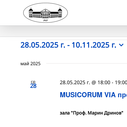
Skip
to
content
Събития
28.05.2025 г.
 - 
10.11.2025 г.
Select
date.
май 2025
ср
28.05.2025 г. @ 18:00
-
19:0
28
MUSICORUM VIA пре
зала "Проф. Марин Дринов"