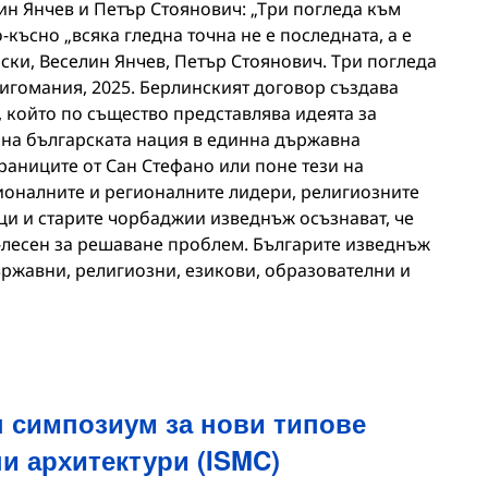
ин Янчев и Петър Стоянович: „Три погледа към
-късно „всяка гледна точна не е последната, а е
ки, Веселин Янчев, Петър Стоянович. Три погледа
игомания, 2025. Берлинският договор създава
 който по същество представлява идеята за
 на българската нация в единна държавна
границите от Сан Стефано или поне тези на
оналните и регионалните лидери, религиозните
и и старите чорбаджии изведнъж осъзнават, че
о-лесен за решаване проблем. Българите изведнъж
ържавни, религиозни, езикови, образователни и
 симпозиум за нови типове
и архитектури (ISMC)