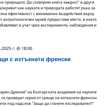
на природата: Да сътворим книга заедно!" и други
зкриват как науката и природата работят ръка за
ална ефективност с минимално въздействие върху
т антропологичен музей предоставя място, в което
абавляват и учат чрез експерименти, наблюдения и
.2025 г. @ 18:00
ещи с изтъкнати френски
 „Марин Дринов“ на Българската академия на науките
ще се проведат серия от срещи на изтъкнати френски
нти под надслов "Защо да станете изследовател?"