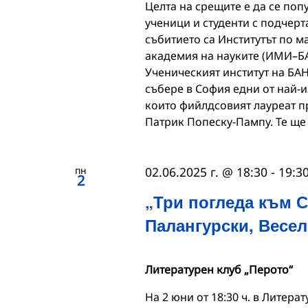
Целта на срещите е да се по
ученици и студенти с подчерт
събитието са Институтът по 
академия на науките (ИМИ–БА
Ученическият институт на БАН
събере в София едни от най-и
които фийлдсовият лауреат п
Патрик Попеску-Пампу. Те ще
пн
02.06.2025 г. @ 18:30
-
19:3
2
„Три погледа към 
Палангурски, Весе
Литературен клуб „Перото“
На 2 юни от 18:30 ч. в Литер