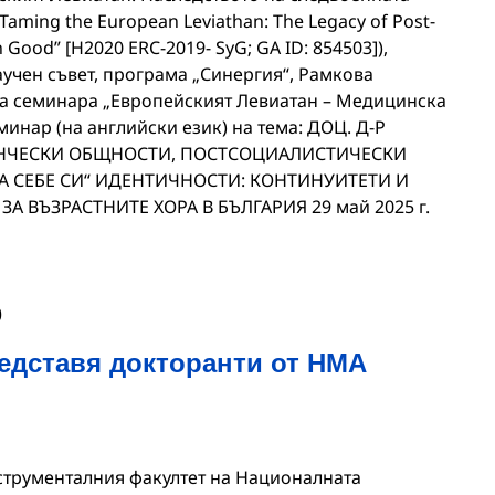
aming the European Leviathan: The Legacy of Post-
ood” [H2020 ERC-2019- SyG; GA ID: 854503]),
учен съвет, програма „Синергия“, Рамкова
на семинара „Европейският Левиатан – Медицинска
минар (на английски език) на тема: ДОЦ. Д-Р
НЧЕСКИ ОБЩНОСТИ, ПОСТСОЦИАЛИСТИЧЕСКИ
А СЕБЕ СИ“ ИДЕНТИЧНОСТИ: КОНТИНУИТЕТИ И
 ВЪЗРАСТНИТЕ ХОРА В БЪЛГАРИЯ 29 май 2025 г.
0
дставя докторанти от НМА
струменталния факултет на Националната