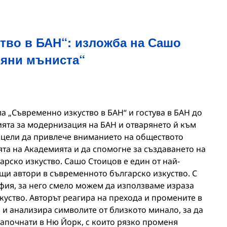
тво в БАН“: изложба на Сашо
ляни мъниста“
а „Съвременно изкуство в БАН“ и гостува в БАН до
илията за модернизация на БАН и отварянето й към
 цели да привлече вниманието на обществото
та на Академията и да спомогне за създаването на
рско изкуство. Сашо Стоицов е един от най-
щи автори в съвременното българско изкуство. С
афия, за него смело можем да използваме израза
куство. Авторът реагира на прехода и промените в
я и анализира символите от близкото минало, за да
започнати в Ню Йорк, с които рязко променя