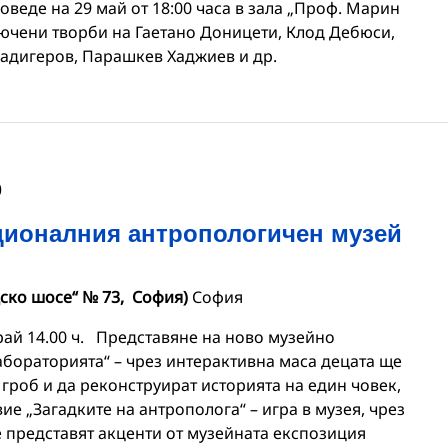
веде на 29 май от 18:00 часа в зала „Проф. Марин
лючени творби на Гаетано Доницети, Клод Дебюси,
адигеров, Парашкев Хаджиев и др.
0
ационалния антропологичен музей
ско шосе“ № 73, София)
София
ай 14.00 ч. Представяне на ново музейно
абораторията“ – чрез интерактивна маса децата ще
 гроб и да реконструират историята на един човек,
е „Загадките на антрополога“ – игра в музея, чрез
е представят акценти от музейната експозиция