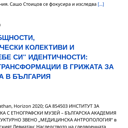
ения. Сашо Стоицов се фокусира и изследва
[...]
0
БЩНОСТИ,
ЧЕСКИ КОЛЕКТИВИ И
ЕБЕ СИ“ ИДЕНТИЧНОСТИ:
ТРАНСФОРМАЦИИ В ГРИЖАТА ЗА
А В БЪЛГАРИЯ
iathan, Horizon 2020; GA 854503 ИНСТИТУТ ЗА
А С ЕТНОГРАФСКИ МУЗЕЙ – БЪЛГАРСКА АКАДЕМИЯ
РУКТУРНО ЗВЕНО „МЕДИЦИНСКА АНТРОПОЛОГИЯ“ в
ският Левиатан: Наследството на следвоенната