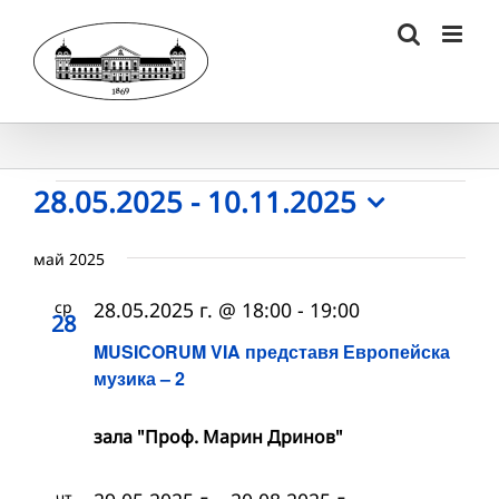
Skip
to
content
Събития
28.05.2025
 - 
10.11.2025
Select
date.
май 2025
ср
28.05.2025 г. @ 18:00
-
19:00
28
MUSICORUM VIA представя Европейска
музика – 2
зала "Проф. Марин Дринов"
чт