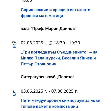
18:00
Серия лекции и срещи с изтъкнати
френски математици
зала "Проф. Марин Дринов"
пн
02.06.2025 г. @ 18:30
-
19:30
2
„Три погледа към Съединението“ – на
Милко Палангурски, Веселин Янчев и
Петър Стоянович
Литературен клуб „Перото“
вт
03.06.2025 г.
-
07.06.2025 г.
3
Пети международен симпозиум за нови
типове памет и компютърни