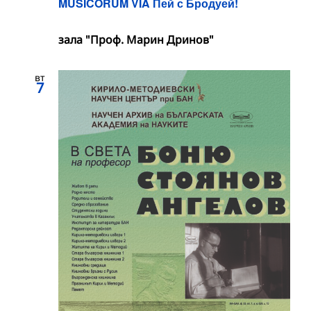
MUSICORUM VIA Пей с Бродуей!
зала "Проф. Марин Дринов"
вт
7