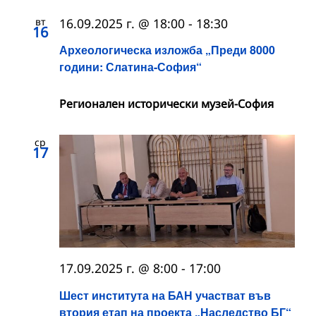
вт
16.09.2025 г. @ 18:00
-
18:30
16
Археологическа изложба „Преди 8000
години: Слатина-София“
Регионален исторически музей-София
ср
17
17.09.2025 г. @ 8:00
-
17:00
Шест института на БАН участват във
втория етап на проекта „Наследство БГ“