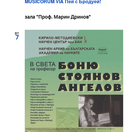
MUSICORUM VIA Пей с Бродуей!
зала "Проф. Марин Дринов"
вт
7