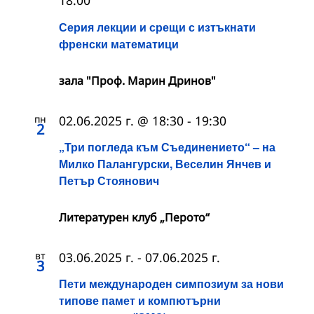
18:00
Серия лекции и срещи с изтъкнати
френски математици
зала "Проф. Марин Дринов"
пн
02.06.2025 г. @ 18:30
-
19:30
2
„Три погледа към Съединението“ – на
Милко Палангурски, Веселин Янчев и
Петър Стоянович
Литературен клуб „Перото“
вт
03.06.2025 г.
-
07.06.2025 г.
3
Пети международен симпозиум за нови
типове памет и компютърни