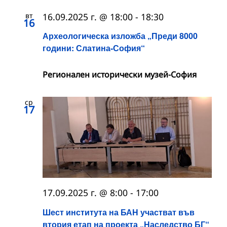
вт
16.09.2025 г. @ 18:00
-
18:30
16
Археологическа изложба „Преди 8000
години: Слатина-София“
Регионален исторически музей-София
ср
17
17.09.2025 г. @ 8:00
-
17:00
Шест института на БАН участват във
втория етап на проекта „Наследство БГ“