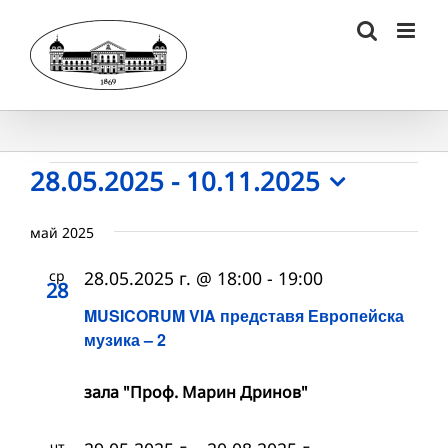
Skip
to
content
Събития
28.05.2025
 - 
10.11.2025
Select
date.
май 2025
ср
28.05.2025 г. @ 18:00
-
19:00
28
MUSICORUM VIA представя Европейска
музика – 2
зала "Проф. Марин Дринов"
чт