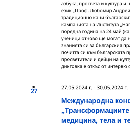
азбука, просвета и култура и 
език „Проф. Любомир Андрейч
традиционно кани българскит
кампанията на Института „Нап
поредна година на 24 май (ка
ученици отново ще могат да н
знанията си за българския пра
почитта си към българската пр
просветители и дейци на култ
диктовка е откъс от интервю 
пн
27.05.2024 г.
-
30.05.2024 г.
27
Международна кон
„Трансформациите 
медицина, тела и т