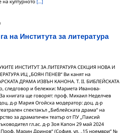
 на културното
[...]
0
га на Института за литература
КИТЕ ИНСТИТУТ ЗА ЛИТЕРАТУРА СЕКЦИЯ НОВА И
РАТУРА ИЦ „БОЯН ПЕНЕВ“ Ви канят на
АРСКАТА ДРАМА ИЗВЪН КАНОНА. Т. II. БИБЛЕЙСКАТА
, следговор и бележки: Мариета Иванова-
 За книгата ще говорят: проф. Михаил Неделчев
оц. д-р Мария Огойска модератор: доц. д-р
еатрален спектакъл „Библейската драма“ на
рство за драматичен театър от ПУ „Паисий
ъководител гл.ас. д-р Зоя Капон 29 май 2024
а „Проф. Марин Дринов“ (София, ул. „15 ноември“ №