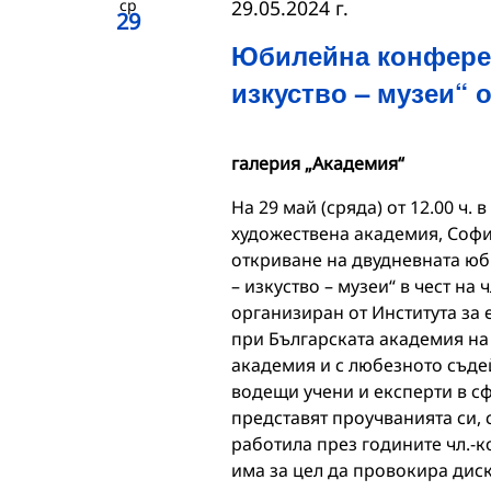
ср
29.05.2024 г.
29
Юбилейна конферен
изкуство – музеи“ 
галерия „Академия“
На 29 май (сряда) от 12.00 ч.
художествена академия, Софи
откриване на двудневната юб
– изкуство – музеи“ в чест на 
организиран от Института за
при Българската академия на
академия и с любезното съде
водещи учени и експерти в с
представят проучванията си, 
работила през годините чл.-к
има за цел да провокира диск