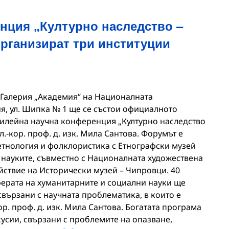
ция „Културно наследство –
организират три институции
 в Галерия „Академия“ на Националната
я, ул. Шипка № 1 ще се състои официалното
илейна научна конференция „Културно наследство
чл.-кор. проф. д. изк. Мила Сантова. Форумът е
 етнология и фолклористика с Етнографски музей
 науките, съвместно с Националната художествена
йствие на Исторически музей – Чипровци. 40
ферата на хуманитарните и социални науки ще
свързани с научната проблематика, в които е
ор. проф. д. изк. Мила Сантова. Богатата програма
усии, свързани с проблемите на опазване,