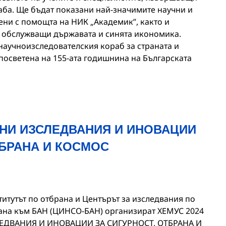
аба. Ще бъдат показани най-значимите научни и
ни с помощта на НИК „Академик”, както и
, обслужващи държавата и синята икономика.
научноизследователския кораб за страната и
посветена на 155-ата годишнина на Българската
УЧНИ ИЗСЛЕДВАНИЯ И ИНОВАЦИИ
ТБРАНА И КОСМОС
ститутът по отбрана и Центърът за изследвания по
ана към БАН (ЦИНСО-БАН) организират ХЕМУС 2024
ЕДВАНИЯ И ИНОВАЦИИ ЗА СИГУРНОСТ, ОТБРАНА И