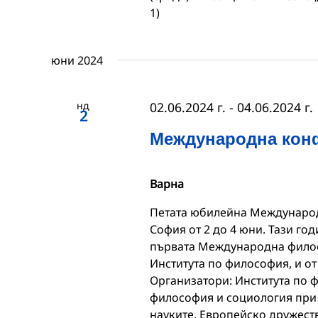
1)
юни 2024
нд
02.06.2024 г.
-
04.06.2024 г.
2
Международна кон
Варна
Петата юбилейна Международ
София от 2 до 4 юни. Тази го
първата Международна филос
Института по философия, и от
Организатори: Института по 
философия и социология при
науките, Европейско дружест