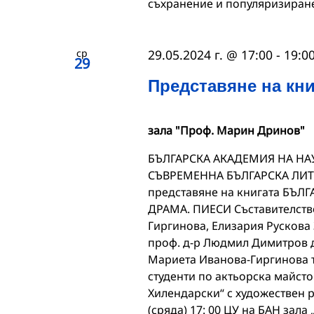
съхранение и популяризиране
ср
29.05.2024 г. @ 17:00
-
19:0
29
Представяне на кни
зала "Проф. Марин Дринов"
БЪЛГАРСКА АКАДЕМИЯ НА НАУ
СЪВРЕМЕННА БЪЛГАРСКА ЛИТЕ
представяне на книгата БЪЛГ
ДРАМА. ПИЕСИ Съставителство
Гиргинова, Елизария Рускова
проф. д-р Людмил Димитров д
Мариета Иванова-Гиргинова т
студенти по актьорска майсто
Хилендарски“ с художествен р
(сряда) 17: 00 ЦУ на БАН зал