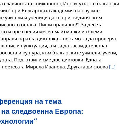
на славянската книжовност, Институтът за български
ин“ при Българската академия на науките
е учители и ученици да се присъединят към
исаното остава. Пиши правилно!“. За десета
кто и през целия месец май) малки и големи
аправят кратка диктовка – не само за да проверят
вопис и пунктуация, а и за да засвидетелстват
освета и култура, към българските учители, учени,
урата. Подготвили сме две диктовки. Едната
с поетесата Мирела Иванова. Другата диктовка
[...]
ференция на тема
на следвоенна Европа:
ехнологии“