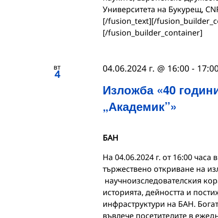
Университета на Букурещ, CNRS
[/fusion_text][/fusion_builder_
[/fusion_builder_container]
вт
04.06.2024 г. @ 16:00
-
17:0
4
Изложба «40 годин
„Академик”»
БАН
На 04.06.2024 г. от 16:00 часа
тържествено откриване на из
научноизследователския кора
историята, дейността и пости
инфраструктури на БАН. Бога
въвлече посетителите в ежед