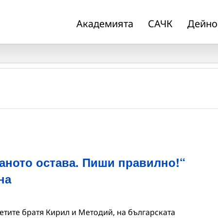
Академията
САЧК
Дейно
аното остава. Пиши правилно!“
на
ветите братя Кирил и Методий, на българската