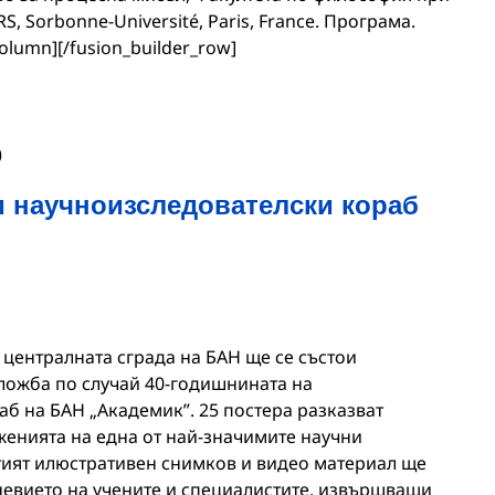
, Sorbonne-Université, Paris, France. Програма.
column][/fusion_builder_row]
0
и научноизследователски кораб
 в централната сграда на БАН ще се състои
ложба по случай 40-годишнината на
б на БАН „Академик”. 25 постера разказват
женията на една от най-значимите научни
тият илюстративен снимков и видео материал ще
невието на учените и специалистите, извършващи