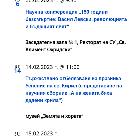
06.02.2023 г. @ 9:30
6
Научна конференция „150 години
безсмъртие: Васил Левски, революцията
и бъдещият свят“
Заседателна зала № 1, Ректорат на СУ „Св.
Климент Охридски“
вт
14.02.2023 г. @ 11:00
14
Тържествено отбелязване на празника
Успение на св. Кирил (с представяне на
научния сборник „А на жената бяха
дадени крила“)
музей „Земята и хората“
ср
15.02.2023 г.