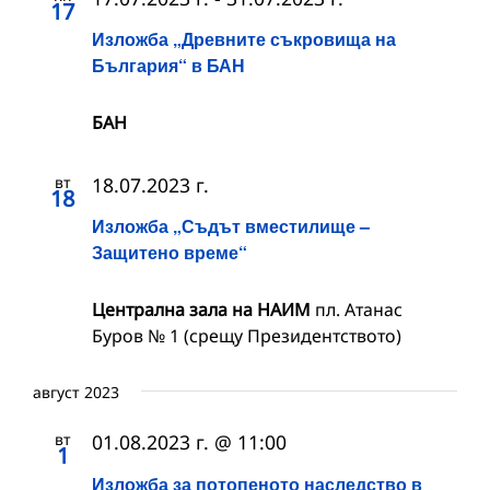
17
Изложба „Древните съкровища на
България“ в БАН
БАН
вт
18.07.2023 г.
18
Изложба „Съдът вместилище –
Защитено време“
Централна зала на НАИМ
пл. Атанас
Буров № 1 (срещу Президентството)
август 2023
вт
01.08.2023 г. @ 11:00
1
Изложба за потопеното наследство в