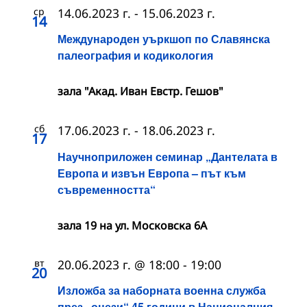
ср
14.06.2023 г.
-
15.06.2023 г.
14
Международен уъркшоп по Славянска
палеография и кодикология
зала "Акад. Иван Евстр. Гешов"
сб
17.06.2023 г.
-
18.06.2023 г.
17
Научноприложен семинар „Дантелата в
Европа и извън Европа – път към
съвременността“
зала 19 на ул. Московска 6А
вт
20.06.2023 г. @ 18:00
-
19:00
20
Изложба за наборната военна служба
през „онези“ 45 години в Националния