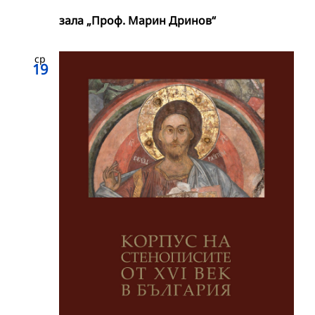
зала „Проф. Марин Дринов“
ср
19