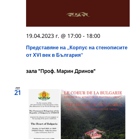
19.04.2023 г. @ 17:00
-
18:00
Представяне на „Корпус на стенописите
от ХVІ век в България“
зала "Проф. Марин Дринов"
пт
21