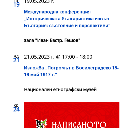
пт
19.05.2023 г.
19
Международна конференция
„Историческата българистика извън
България: състояние и перспективи“
зала "Иван Евстр. Гешов"
нд
21.05.2023 г. @ 17:00
-
18:00
21
Изложба „Погромът в Босилеградско 15-
16 май 1917 г.“
Национален етнографски музей
ср
24