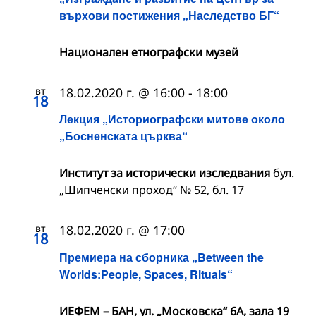
върхови постижения „Наследство БГ“
Национален етнографски музей
вт
18.02.2020 г. @ 16:00
-
18:00
18
Лекция „Историографски митове около
„Босненската църква“
Институт за исторически изследвания
бул.
„Шипченски проход“ № 52, бл. 17
вт
18.02.2020 г. @ 17:00
18
Премиера на сборника „Between the
Worlds:People, Spaces, Rituals“
ИЕФЕМ – БАН, ул. „Московска“ 6А, зала 19