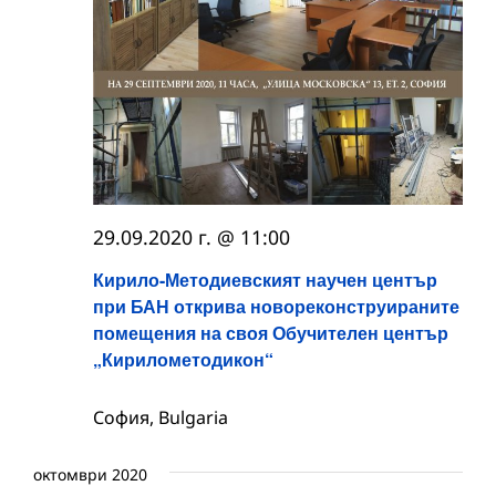
29.09.2020 г. @ 11:00
Кирило-Методиевският научен център
при БАН открива новореконструираните
помещения на своя Обучителен център
„Кирилометодикон“
София, Bulgaria
октомври 2020