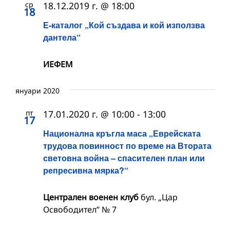
ср
18.12.2019 г. @ 18:00
18
Е-каталог „Кой създава и кой използва
дантела“
ИЕФЕМ
януари 2020
пт
17.01.2020 г. @ 10:00
-
13:00
17
Национална кръгла маса „Еврейската
трудова повинност по време на Втората
световна война – спасителен план или
репресивна мярка?“
Централен военен клуб
бул. „Цар
Освободител” № 7