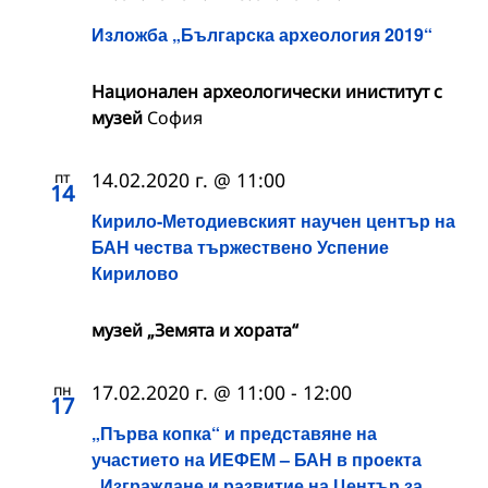
Изложба „Българска археология 2019“
Национален археологически иниститут с
музей
София
пт
14.02.2020 г. @ 11:00
14
Кирило-Методиевският научен център на
БАН чества тържествено Успение
Кирилово
музей „Земята и хората“
пн
17.02.2020 г. @ 11:00
-
12:00
17
„Първа копка“ и представяне на
участието на ИЕФЕМ – БАН в проекта
„Изграждане и развитие на Център за