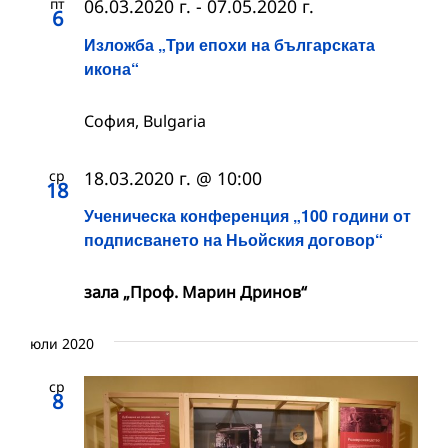
пт
06.03.2020 г.
-
07.05.2020 г.
6
Изложба „Три епохи на българската
икона“
София, Bulgaria
ср
18.03.2020 г. @ 10:00
18
Ученическа конференция „100 години от
подписването на Ньойския договор“
зала „Проф. Марин Дринов“
юли 2020
ср
8