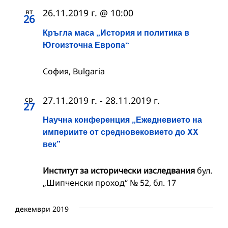
вт
26.11.2019 г. @ 10:00
26
Кръгла маса „История и политика в
Югоизточна Европа“
София, Bulgaria
ср
27.11.2019 г.
-
28.11.2019 г.
27
Научна конференция „Ежедневието на
империите от средновековието до XX
век”
Институт за исторически изследвания
бул.
„Шипченски проход“ № 52, бл. 17
декември 2019