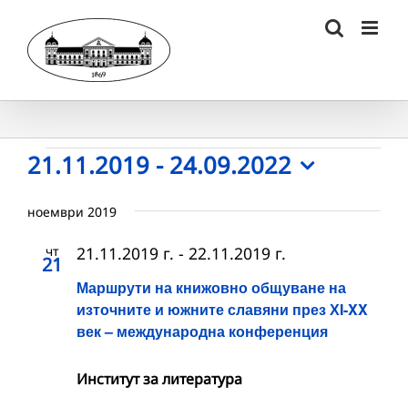
Skip
to
content
Събития
21.11.2019
 - 
24.09.2022
Select
date.
ноември 2019
чт
21.11.2019 г.
-
22.11.2019 г.
21
Маршрути на книжовно общуване на
източните и южните славяни през ХI-XX
век – международна конференция
Институт за литература