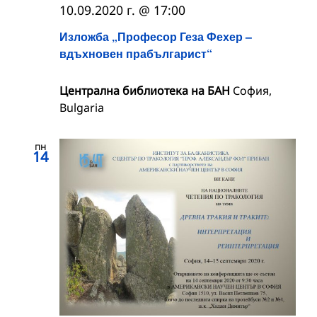
10.09.2020 г. @ 17:00
Изложба „Професор Геза Фехер –
вдъхновен прабългарист“
Централна библиотека на БАН
София,
Bulgaria
пн
14