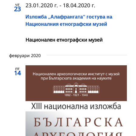
чт
23.01.2020 г.
-
18.04.2020 г.
23
Изложба „Алафрангата“ гостува на
Националния етнографски музей
Националeн етнографски музей
февруари 2020
пт
14