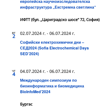
европейска научноизследователска
инфраструктура „Екстремна светлина“
ИФТТ (бул. „Цариградско шосе“ 72, София)
вт
02.07.2024 г.
-
06.07.2024 г.
2
Софийски електрохимични дни –
СЕД2024 (Sofia Electrochemical Days
SED’2024)
чт
04.07.2024 г.
-
06.07.2024 г.
4
Международен симпозиум по
биоинформатика и биомедицина
BioInfoMed’2024
Бургас