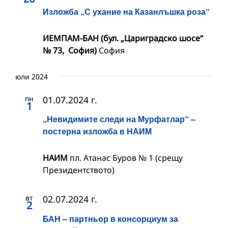
Изложба „С ухание на Казанлъшка роза“
ИЕМПАМ-БАН (бул. „Цариградско шосе“
№ 73, София)
София
юли 2024
пн
01.07.2024 г.
1
„Невидимите следи на Мурфатлар“ –
постерна изложба в НАИМ
НАИМ
пл. Атанас Буров № 1 (срещу
Президентството)
вт
02.07.2024 г.
2
БАН – партньор в консорциум за