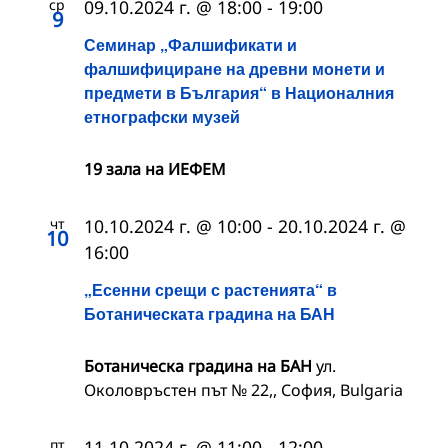
ср
09.10.2024 г. @ 18:00
-
19:00
9
Семинар „Фалшификати и
фалшифициране на древни монети и
предмети в България“ в Националния
етнографски музей
19 зала на ИЕФЕМ
чт
10.10.2024 г. @ 10:00
-
20.10.2024 г. @
10
16:00
„Есенни срещи с растенията“ в
Ботаническата градина на БАН
Ботаническа градина на БАН
ул.
Околовръстен път № 22,, София, Bulgaria
пт
11.10.2024 г. @ 11:00
-
12:00