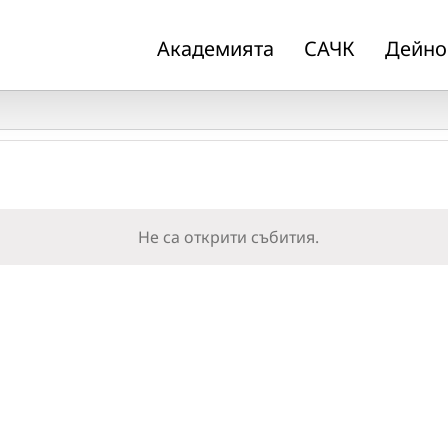
Академията
САЧК
Дейно
Не са открити събития.
Notice