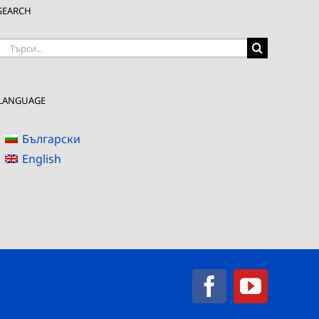
SEARCH
Търсене
на:
LANGUAGE
Български
English
Facebook
YouTub