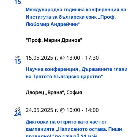
15
Международна годишна конференция на
Института за български език „Проф.
Любомир Андрейчин“
"Проф. Марин Дринов"
чт
15.05.2025 г. @ 13:00
-
17:30
15
Научна конференция „Държавните глави
на Третото българско царство“
Дворец „Врана“, София
сб
24.05.2025 г. @ 10:00
-
14:00
24
Диктовки на открито като част от
кампанията „Написаното остава. Пиши
правилно!“ по случай 24 май