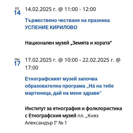
пт
14.02.2025 г. @ 11:00
-
12:00
14
Тържествено честване на празника
УСПЕНИЕ КИРИЛОВО
Национален музей „Земята и хората“
пн
17.02.2025 г. @ 10:00
-
22.02.2025 г. @
17
17:00
Етнографският музей започва
образователна програма „На́ на тебе
мартеница, дай на мене здраве“
Институт за етнография и фолклористика
с Етнографския музей
пл. „Княз
Александър I“ № 1