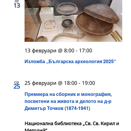
пт
13
13 февруари @ 8:00
-
17:00
Изложба „Българска археология 2025“
ср
25 февруари @ 18:00
-
19:00
25
Премиера на сборник и монография,
посветени на живота и делото на д-р
Димитър Точков (1874-1941)
Национална библиотека „Св. Св. Кирил и
Методий“