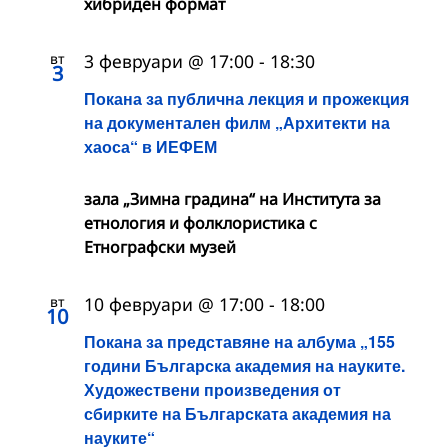
хибриден формат
вт
3 февруари @ 17:00
-
18:30
3
Покана за публична лекция и прожекция
на документален филм „Архитекти на
хаоса“ в ИЕФЕМ
зала „Зимна градина“ на Института за
етнология и фолклористика с
Етнографски музей
вт
10 февруари @ 17:00
-
18:00
10
Покана за представяне на албума „155
години Българска академия на науките.
Художествени произведения от
сбирките на Българската академия на
науките“