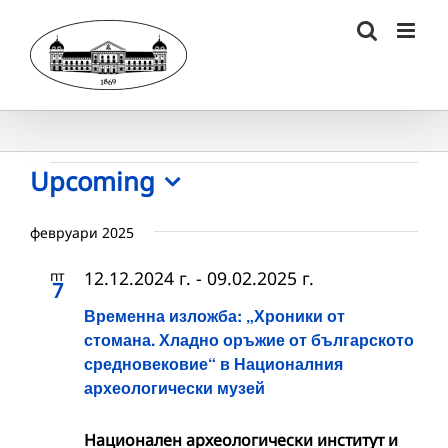
Skip
to
content
Събития
Upcoming
Select
date.
февруари 2025
пт
12.12.2024 г.
-
09.02.2025 г.
7
Временна изложба: „Хроники от
стомана. Хладно оръжие от българското
средновековие“ в Националния
археологически музей
Национален археологически институт и