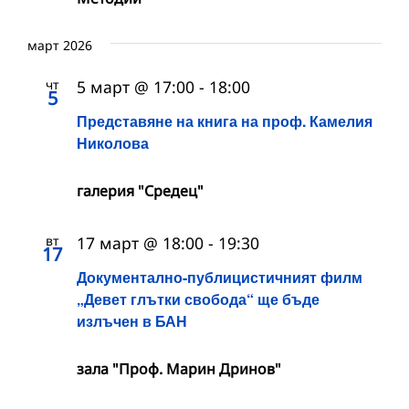
март 2026
чт
5 март @ 17:00
-
18:00
5
Представяне на книга на проф. Камелия
Николова
галерия "Средец"
вт
17 март @ 18:00
-
19:30
17
Документално-публицистичният филм
„Девет глътки свобода“ ще бъде
излъчен в БАН
зала "Проф. Марин Дринов"