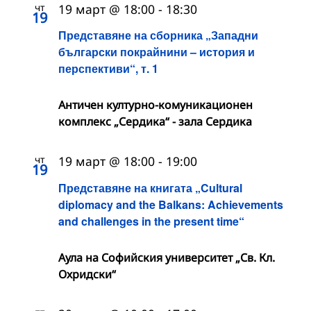
чт
19 март @ 18:00
-
18:30
19
Представяне на сборника „Западни
български покрайнини – история и
перспективи“, т. 1
Античен културно-комуникационен
комплекс „Сердика“ - зала Сердика
чт
19 март @ 18:00
-
19:00
19
Представяне на книгата „Cultural
diplomacy and the Balkans: Achievements
and challenges in the present time“
Аула на Софийския университет „Св. Кл.
Охридски“