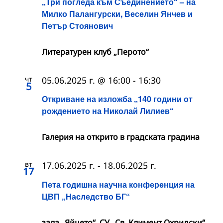
„Три погледа към Съединението“ – на
Милко Палангурски, Веселин Янчев и
Петър Стоянович
Литературен клуб „Перото“
чт
05.06.2025 г. @ 16:00
-
16:30
5
Откриване на изложба „140 години от
рождението на Николай Лилиев“
Галерия на открито в градската градина
вт
17.06.2025 г.
-
18.06.2025 г.
17
Пета годишна научна конференция на
ЦВП „Наследство БГ“
зала „Яйцето“, СУ „Св. Климент Охридски“,