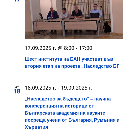
17.09.2025 г. @ 8:00
-
17:00
Шест института на БАН участват във
втория етап на проекта „Наследство БГ“
чт
18.09.2025 г.
-
19.09.2025 г.
18
„Наследство за бъдещето“ – научна
конференция на историци от
Българската академия на науките
посреща учени от България, Румъния и
Хърватия