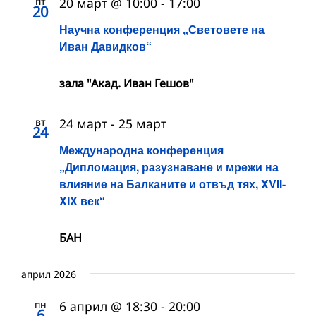
пт
20 март @ 10:00
-
17:00
20
Научна конференция „Световете на
Иван Давидков“
зала "Акад. Иван Гешов"
вт
24 март
-
25 март
24
Международна конференция
„Дипломация, разузнаване и мрежи на
влияние на Балканите и отвъд тях, XVII-
XIX век“
БАН
април 2026
пн
6 април @ 18:30
-
20:00
6