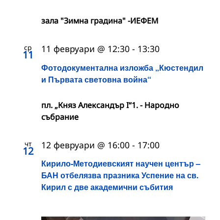
зала "Зимна градина" -ИЕФЕМ
ср
11 февруари @ 12:30
-
13:30
11
Фотодокументална изложба „Кюстендил
и Първата световна война“
пл. „Княз Александър I“1. - Народно
събрание
чт
12 февруари @ 16:00
-
17:00
12
Кирило-Методиевският научен център –
БАН отбелязва празника Успение на св.
Кирил с две академични събития