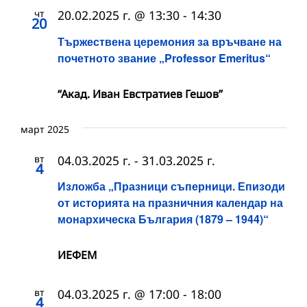
чт
20.02.2025 г. @ 13:30
-
14:30
20
Тържествена церемония за връчване на
почетното звание „Professor Emeritus“
“Акад. Иван Евстратиев Гешов”
март 2025
вт
04.03.2025 г.
-
31.03.2025 г.
4
Изложба „Празници съперници. Епизоди
от историята на празничния календар на
монархическа България (1879 – 1944)“
ИЕФЕМ
вт
04.03.2025 г. @ 17:00
-
18:00
4