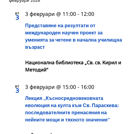
февруари 2026
вт
3 февруари @ 11:00
-
12:00
3
Представяне на резултати от
международен научен проект за
уменията за четене в начална училищна
възраст
Национална библиотека „Св. св. Кирил и
Методий“
вт
3 февруари @ 15:00
-
16:00
3
Лекция „Късносредновековната
еволюция на култа към Св. Параскева:
последователните пренасяния на
нейните мощи и тяхното значение“