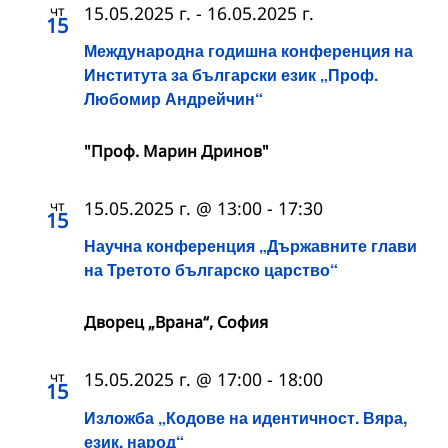
чт
15.05.2025 г.
-
16.05.2025 г.
15
Международна годишна конференция на
Института за български език „Проф.
Любомир Андрейчин“
"Проф. Марин Дринов"
чт
15.05.2025 г. @ 13:00
-
17:30
15
Научна конференция „Държавните глави
на Третото българско царство“
Дворец „Врана“, София
чт
15.05.2025 г. @ 17:00
-
18:00
15
Изложба „Кодове на идентичност. Вяра,
език, народ“