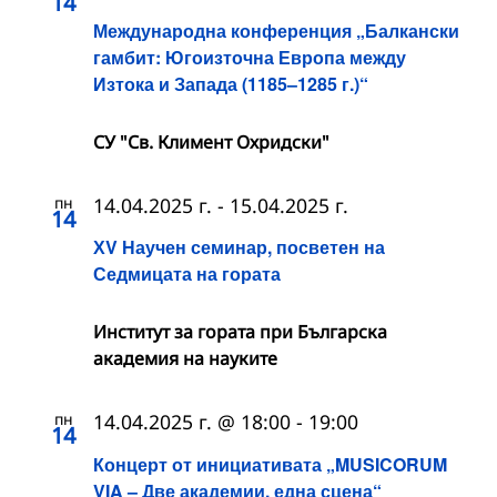
14
Международна конференция „Балкански
гамбит: Югоизточна Европа между
Изтока и Запада (1185–1285 г.)“
СУ "Св. Климент Охридски"
пн
14.04.2025 г.
-
15.04.2025 г.
14
ХV Научен семинар, посветен на
Седмицата на гората
Институт за гората при Българска
академия на науките
пн
14.04.2025 г. @ 18:00
-
19:00
14
Концерт от инициативата „MUSICORUM
VIA – Две академии, една сцена“