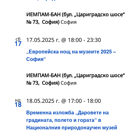
ИЕМПАМ-БАН (бул. „Цариградско шосе“
№ 73, София)
София
сб
17.05.2025 г. @ 18:00
-
23:30
17
„Европейска нощ на музеите 2025 –
София“
ИЕМПАМ-БАН (бул. „Цариградско шосе“
№ 73, София)
София
нд
18.05.2025 г. @ 17:00
-
18:00
18
Временна изложба „Даровете на
градината, полето и гората“ в
Националния природонаучен музей