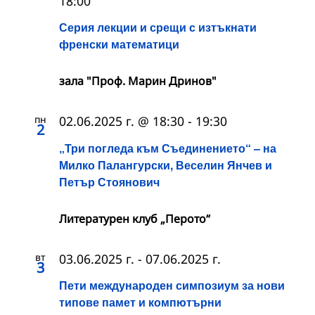
18:00
Серия лекции и срещи с изтъкнати
френски математици
зала "Проф. Марин Дринов"
пн
02.06.2025 г. @ 18:30
-
19:30
2
„Три погледа към Съединението“ – на
Милко Палангурски, Веселин Янчев и
Петър Стоянович
Литературен клуб „Перото“
вт
03.06.2025 г.
-
07.06.2025 г.
3
Пети международен симпозиум за нови
типове памет и компютърни