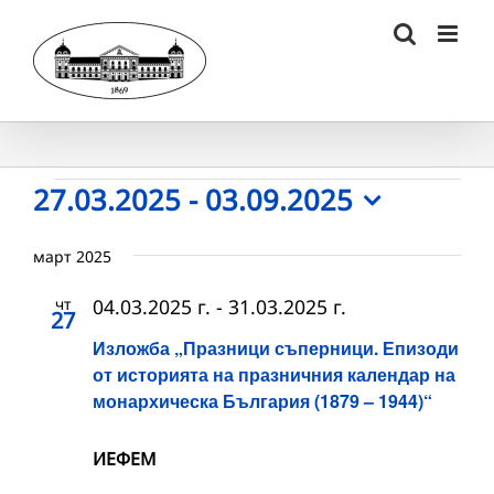
Skip
to
content
Събития
27.03.2025
 - 
03.09.2025
Select
date.
март 2025
чт
04.03.2025 г.
-
31.03.2025 г.
27
Изложба „Празници съперници. Епизоди
от историята на празничния календар на
монархическа България (1879 – 1944)“
ИЕФЕМ