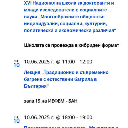
XVI Национална школа за докторанти и
млади изследователи в социалните
науки „Многообразните общности:
индивидуални, социални, културни,
политически и икономически различия“
Школата се провежда в хибриден формат
вт
10.06.2025 г. @ 11:00
-
12:00
10
Лекция „Традиционно и съвременно
багрене с естествени багрила в
България“
зала 19 на ИЕФЕМ - БАН
вт
10.06.2025 г. @ 18:00
-
19:00
10
Представяне на изданието „Македония в