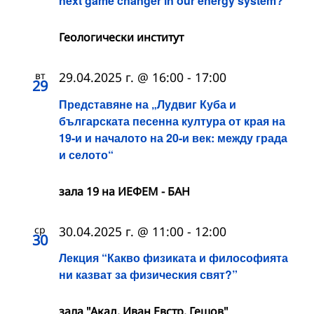
next game changer in our energy system?“
Геологически институт
вт
29.04.2025 г. @ 16:00
-
17:00
29
Представяне на „Лудвиг Куба и
българската песенна култура от края на
19-и и началото на 20-и век: между града
и селото“
зала 19 на ИЕФЕМ - БАН
ср
30.04.2025 г. @ 11:00
-
12:00
30
Лекция “Какво физиката и философията
ни казват за физическия свят?”
зала "Акад. Иван Евстр. Гешов"