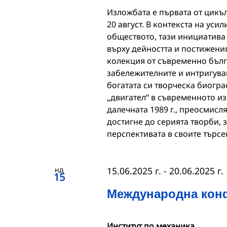
Изложбата е първата от цикъл
20 август. В контекста на ус
обществото, тази инициатива
върху дейността и постижения
колекция от съвременно бълга
забележителните и интригува
богатата си творческа биогр
„двигател“ в съвременното из
далечната 1989 г., преосмисл
достигне до серията творби, 
перспективата в своите търс
нд
15.06.2025 г.
-
20.06.2025 г.
15
Международна кон
Институт по механика