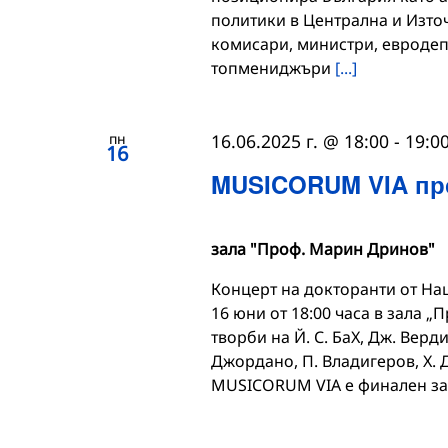
политики в Централна и Изто
комисари, министри, евродеп
топмениджъри
[...]
пн
16.06.2025 г. @ 18:00
-
19:0
16
MUSICORUM VIA пре
зала "Проф. Марин Дринов"
Концерт на докторанти от На
16 юни от 18:00 часа в зала 
творби на Й. С. БаХ, Дж. Верди,
Джордано, П. Владигеров, Х. 
MUSICORUM VIA е финален за