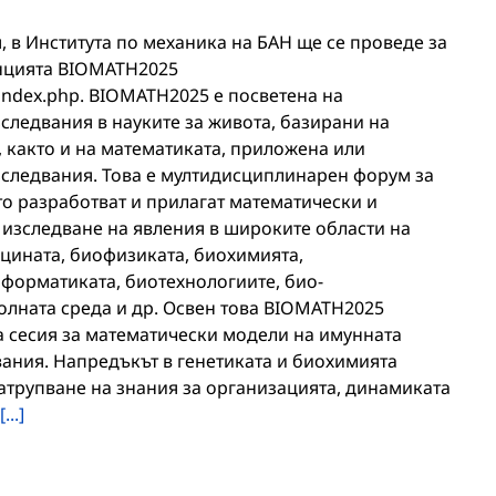
я, в Института по механика на БАН ще се проведе за
енцията BIOMATH2025
index.php. BIOMATH2025 е посветена на
следвания в науките за живота, базирани на
 както и на математиката, приложена или
следвания. Това е мултидисциплинарен форум за
то разработват и прилагат математически и
 изследване на явления в широките области на
ицината, биофизиката, биохимията,
форматиката, биотехнологиите, био-
олната среда и др. Освен това BIOMATH2025
 сесия за математически модели на имунната
ания. Напредъкът в генетиката и биохимията
атрупване на знания за организацията, динамиката
[...]