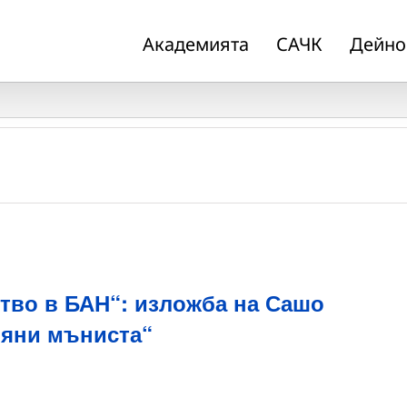
Академията
САЧК
Дейно
тво в БАН“: изложба на Сашо
ляни мъниста“