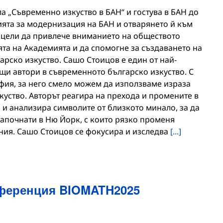
а „Съвременно изкуство в БАН“ и гостува в БАН до
илията за модернизация на БАН и отварянето й към
 цели да привлече вниманието на обществото
та на Академията и да спомогне за създаването на
рско изкуство. Сашо Стоицов е един от най-
щи автори в съвременното българско изкуство. С
афия, за него смело можем да използваме израза
куство. Авторът реагира на прехода и промените в
я и анализира символите от близкото минало, за да
започнати в Ню Йорк, с които рязко променя
ения. Сашо Стоицов се фокусира и изследва
[...]
ференция BIOMATH2025