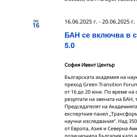
пн
16.06.2025 г.
-
20.06.2025 г.
16
БАН се включва в с
5.0
София Ивент Център
Българската академия на наук
преход Green Transition Foru
от 16 до 20 юни. По време на
резултати на звената на БАН,
Председателят на Академията 
експертния панел „Трансфор
научни изследвания“. Над 35
от Европа, Азия и Северна Ам
позиционира България като а