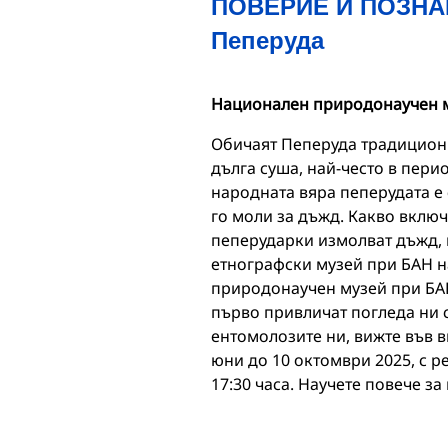
ПОВЕРИЕ И ПОЗНАН
Пеперуда
Национален природонаучен м
Обичаят Пеперуда традиционн
дълга суша, най-често в пери
народната вяра пеперудата е 
го моли за дъжд. Какво включв
пеперударки измолват дъжд, 
етнографски музей при БАН на
природонаучен музей при БАН
първо привличат погледа ни с
ентомолозите ни, вижте във в
юни до 10 октомври 2025, с р
17:30 часа. Научете повече з