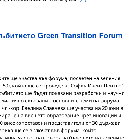
ъбитието Green Transition Forum
ите ще участва във форума, посветен на зеления
m 5.0, който ще се проведе в "София Ивент Център"
 събитието ще бъдат показани разработки и научни
 тематично свързани с основните теми на форума.
чл.-кор. Евелина Славчева ще участва на 20 юни в
миране на висшето образование чрез иновации и
00 високопоставени представители от 30 държави
ерика ще се включат във форума, който
ктивна част от разговора за бъдещето на зелените