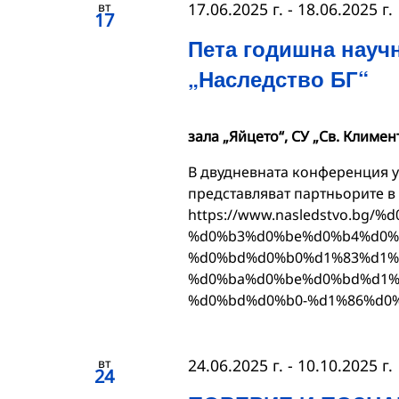
вт
17.06.2025 г.
-
18.06.2025 г.
17
Пета годишна науч
„Наследство БГ“
зала „Яйцето“, СУ „Св. Климен
В двудневната конференция у
представляват партньорите в
https://www.nasledstvo.bg
%d0%b3%d0%be%d0%b4%d0%
%d0%bd%d0%b0%d1%83%d1%
%d0%ba%d0%be%d0%bd%d1%
%d0%bd%d0%b0-%d1%86%d0%
вт
24.06.2025 г.
-
10.10.2025 г.
24