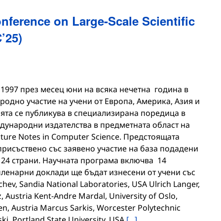
onference on Large-Scale Scientific
’25)
1997 през месец юни на всяка нечетна година в
одно участие на учени от Европа, Америка, Азия и
ята се публикува в специализирана поредица в
дународни издателства в предметната област на
cture Notes in Computer Science. Предстоящата
рисъствено със заявено участие на база подадени
т 24 страни. Научната програма включва 14
ленарни доклади ще бъдат изнесени от учени със
ev, Sandia National Laboratories, USA Ulrich Langer,
z, Austria Kent-Andre Mardal, University of Oslo,
, Austria Marcus Sarkis, Worcester Polytechnic
ski, Portland State University, USA
[...]