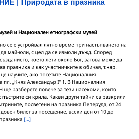
ИЕ | Природата в празника
узей и Национален етнографски музей
о се е устройвал лятно време при настъпването на
ода май-юли, с цел да се измоли дъжд. Според
създанието, което лети около Бог, затова може да
а празника и как участничките в обичая, т.нар.
ще научите, ако посетите Националния
 пл. „Княз Александър I“ 1. В Националния
 ще разберете повече за тези насекоми, които
 пъстрите си крила. Какви други тайни са разкрили
итрините, посветени на празника Пеперуда, от 24
едовен билет за посещение, всеки ден от 10 до
а празника
[...]