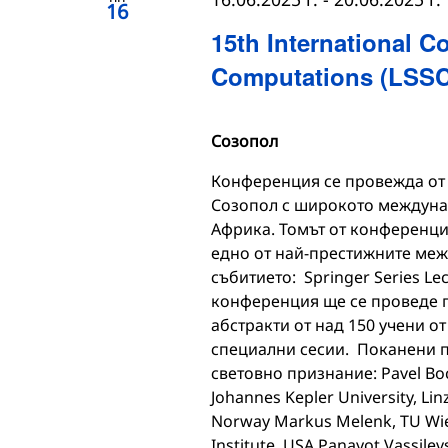
16
15th International C
Computations (LSSC
Созопол
Конференция се провежда от 
Созопол с широкото междунар
Африка. Томът от конференци
едно от най-престижните меж
събитието: Springer Series Le
конференция ще се проведе п
абстракти от над 150 учени о
специални сесии. Поканени п
световно признание: Pavel Boch
Johannes Kepler University, Lin
Norway Markus Melenk, TU Wien
Institute, USA Panayot Vassilev