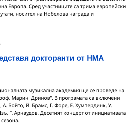
чна Европа. Сред участниците са трима европейски
утати, носител на Нобелова награда и
0
дставя докторанти от НМА
ционалната музикална академия ще се проведе на
„Проф. Марин Дринов“. В програмата са включени
 А. Бойто, Й. Брамс, Г. Форе, Е. Хумпердинк, У.
Дзъ, Г. Арнаудов. Десетият концерт от инициативата
 сезона.