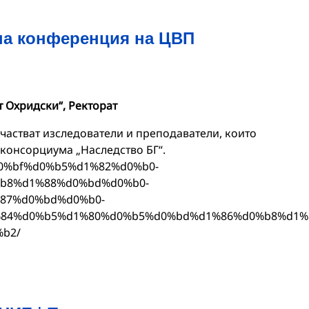
на конференция на ЦВП
т Охридски“, Ректорат
частват изследователи и преподаватели, които
 консорциума „Наследство БГ“.
/%d0%bf%d0%b5%d1%82%d0%b0-
b8%d1%88%d0%bd%d0%b0-
87%d0%bd%d0%b0-
84%d0%b5%d1%80%d0%b5%d0%bd%d1%86%d0%b8%d1%8
b2/