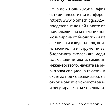
От 15 до 20 юни 2025г в Софи
четиринадесети път конфер
https://www.biomath.bg/2025/
представяне на най-новите из
приложения на математиката,
мотивирана от биологични из
срещи на изследователи, кои
изчислителни инструменти за
биологията, екологията, мед
фармакокинетиката, химиоин
инженерството, науката за ок
включва специална тематична
система при човешки заболяв
откри нови възможности за н
и регулирането на човешката
пн
16.06.2025 г.
-
20.06.2025 г.