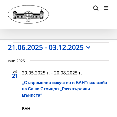
Skip
to
content
Събития
21.06.2025
 - 
03.12.2025
Select
date.
юни 2025
сб
29.05.2025 г.
-
20.08.2025 г.
21
„Съвременно изкуство в БАН“: изложба
на Сашо Стоицов „Разхвърляни
мъниста“
БАН