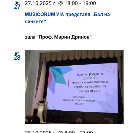
пн
27.10.2025 г. @ 18:00
-
19:00
27
MUSICORUM VIA представя „Бал на
сенките“
зала "Проф. Марин Дринов"
вт
28
28.10.2025 г. @ 8:00
-
17:00