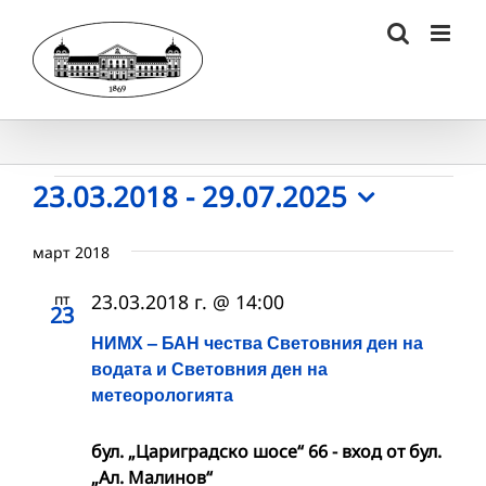
Skip
to
content
Събития
23.03.2018
 - 
29.07.2025
Select
date.
март 2018
пт
23.03.2018 г. @ 14:00
23
НИМХ – БАН чества Световния ден на
водата и Световния ден на
метеорологията
бул. „Цариградско шосе“ 66 - вход от бул.
„Ал. Малинов“