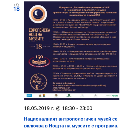
сб
18
18.05.2019 г. @ 18:30
-
23:00
Националният антропологичен музей се
включва в Нощта на музеите с програма,