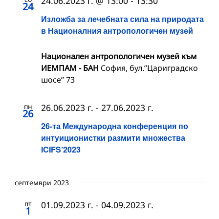
24.06.2023 г. @ 13:00
-
13:30
24
Изложба за лечебната сила на природата
в Националния антропологичен музей
Национален антропологичен музей към
ИЕМПАМ - БАН
София, бул.”Цариградско
шосе” 73
пн
26.06.2023 г.
-
27.06.2023 г.
26
26-та Международна конференция по
интуиционистки размити множества
ICIFS’2023
септември 2023
пт
01.09.2023 г.
-
04.09.2023 г.
1