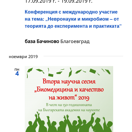
17.09.2019 г.
-
19.09.2019 г.
Конференция с международно участие
на тема: „Невронауки и микробиом – от
теорията до експеримента и практиката“
база Бачиново
Благоевград
ноември 2019
пн
4