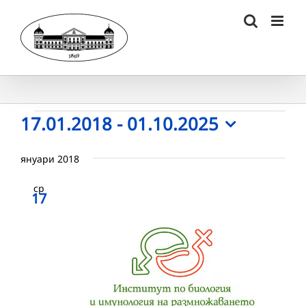
Skip
to
content
Събития
17.01.2018
 - 
01.10.2025
Select
date.
януари 2018
ср
17