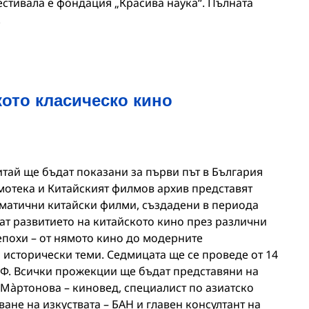
естивала е фондация „Красива наука“. Пълната
.
ото класическо кино
тай ще бъдат показани за първи път в България
отека и Китайският филмов архив представят
матични китайски филми, създадени в периода
ват развитието на китайското кино през различни
епохи – от нямото кино до модерните
 исторически теми. Седмицата ще се проведе от 14
НФ. Всички прожекции ще бъдат представяни на
 Мàртонова – киновед, специалист по азиатско
ване на изкуствата – БАН и главен консултант на