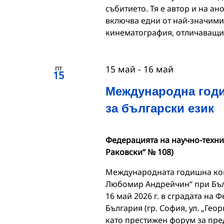
събитието. Тя е автор и на а
включва едни от най-значими
кинематография, отличаващи
пт
15 май
-
16 май
15
Международна годи
за български език
Федерацията на научно-технич
Раковски“ № 108)
Международната годишна кон
Любомир Андрейчин“ при Бълг
16 май 2026 г. в сградата на
България (гр. София, ул. „Гео
като престижен форум за пре