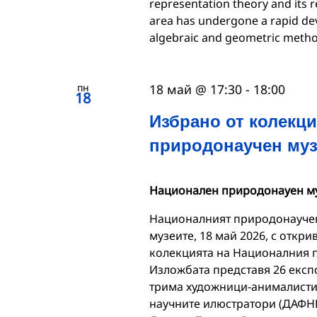
representation theory and its 
area has undergone a rapid dev
algebraic and geometric metho
пн
18 май @ 17:30
-
18:00
18
Избрано от колекц
природонаучен муз
Национален природонауен м
Националният природонаучен
музеите, 18 май 2026, с откр
колекцията на Националния п
Изложбата представя 26 експо
трима художници-анималисти 
научните илюстратори (ДАФНИ) 