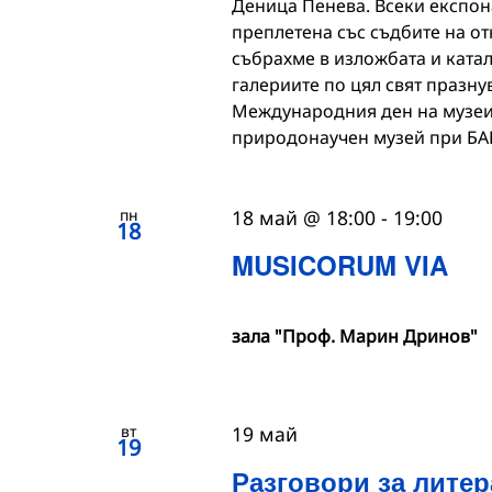
Деница Пенева. Всеки експона
преплетена със съдбите на от
събрахме в изложбата и катало
галериите по цял свят празн
Международния ден на музеит
природонаучен музей при БА
пн
18 май @ 18:00
-
19:00
18
MUSICORUM VIA
зала "Проф. Марин Дринов"
вт
19 май
19
Разговори за литер