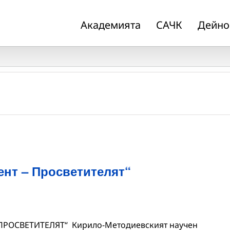
Академията
САЧК
Дейно
ент – Просветителят“
 ПРОСВЕТИТЕЛЯТ“ Кирило-Методиевският научен