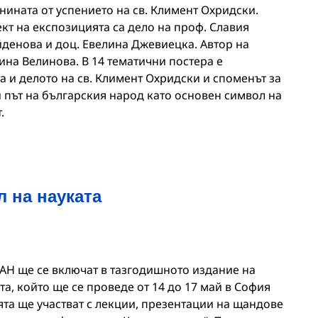
ината от успението на св. Климент Охридски.
кт на експозицията са дело на проф. Славия
йденова и доц. Евелина Джевиецка. Автор на
ина Велинова. В 14 тематични постера е
а и делото на св. Климент Охридски и споменът за
 път на българския народ като основен символ на
.
 на науката
БАН ще се включат в тазгодишното издание на
а, който ще се проведе от 14 до 17 май в София
ята ще участват с лекции, презентации на щандове