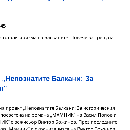
 45
а тоталитаризма на Балканите. Повече за срещата
 „Непознатите Балкани: За
н“
на проект „Непознатите Балкани: За историческия
 посветена на романа „МАМНИК“ на Васил Попов и
ИК“ с режисьор Виктор Божинов. През последните
пов „Мамник“ и екранизацията на Виктор Божинов