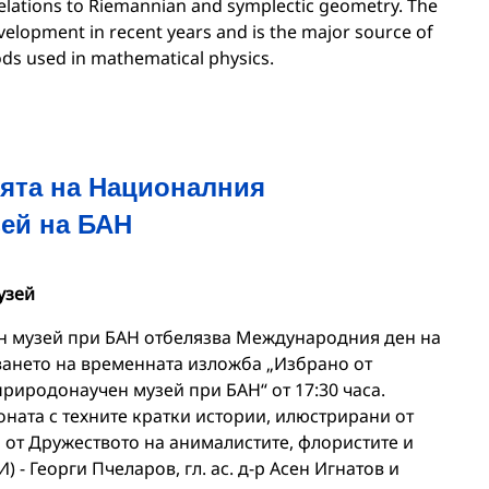
relations to Riemannian and symplectic geometry. The
elopment in recent years and is the major source of
ds used in mathematical physics.
ията на Националния
ей на БАН
узей
 музей при БАН отбелязва Международния ден на
иването на временната изложба „Избрано от
риродонаучен музей при БАН“ от 17:30 часа.
ната с техните кратки истории, илюстрирани от
от Дружеството на анималистите, флористите и
- Георги Пчеларов, гл. ас. д-р Асен Игнатов и