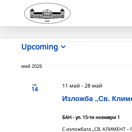
Skip
to
content
Събития
Upcoming
Select
date.
май 2026
чт
11 май
-
28 май
14
Изложба „Св. Клим
БАН - ул. 15-ти ноември 1
С изложбата „СВ. КЛИМЕНТ –