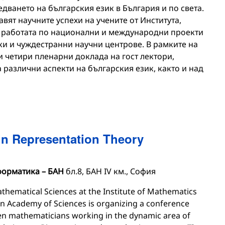
едването на българския език в България и по света.
авят научните успехи на учените от Института,
т работата по национални и международни проекти
ки и чуждестранни научни центрове. В рамките на
 четири пленарни доклада на гост лектори,
 различни аспекти на българския език, както и над
n Representation Theory
форматика – БАН
бл.8, БАН IV км., София
athematical Sciences at the Institute of Mathematics
an Academy of Sciences is organizing a conference
en mathematicians working in the dynamic area of