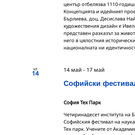
център отбелязва 1110-годишн
Концепцията и идейният прое
Бърлиева, доц. Десислава На
художествения дизайн е Ивел
представен разказът за живот
него в цялостния исторически
националната ни идентичност
чт
14 май
-
17 май
14
Софийски фестивал
София Тех Парк
Четиринадесет института на 
Софийския фестивал на наукат
Тех парк. Учените от Академи