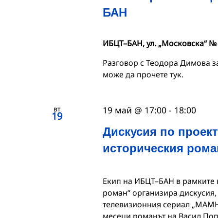
БАН
ИБЦТ–БАН, ул. „Московска“ №
Разговор с Теодора Димова з
може да прочете тук.
вт
19 май @ 17:00
-
18:00
19
Дискусия по проект
историческия рома
Екип на ИБЦТ–БАН в рамките 
роман“ организира дискусия,
телевизионния сериал „МАМН
месеци романът на Васил По