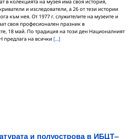
т в колекцията на музея има своя история,
криватели и изследователи, а 26 от тези истории
га към нея. От 1977 г. служителите на музеите и
уват своя професионален празник в
е, 18 май. По традиция на този ден Националният
Н предлага на всички
[...]
атурата и полуострова в ИБЦТ–