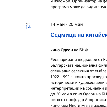
и изложби. Организатор на ф
програма може да видите тук
чт
14 май
-
20 май
14
Седмица на китайск
кино Одеон на БНФ
Реставрирани шедьоври от Ки
Българската национална филм
специална селекция от ембле
1922–1992 г., които проследя
исторически и художествени 
интерпретации на социални и
до 20 май в кино Одеон на Б
живо от проф. д-р Андроника
кино към Института за изслед