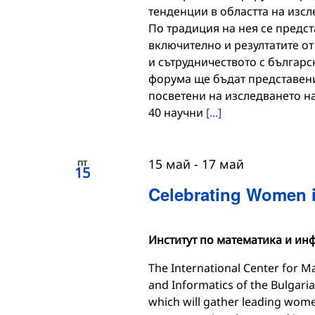
тенденции в областта на изсл
По традиция на нея се предст
включително и резултатите о
и сътрудничеството с българс
форума ще бъдат представени
посветени на изследването на
40 научни
[...]
пт
15 май
-
17 май
15
Celebrating Women i
Институт по математика и ин
The International Center for M
and Informatics of the Bulgari
which will gather leading wom