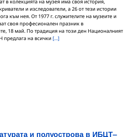
т в колекцията на музея има своя история,
криватели и изследователи, а 26 от тези истории
га към нея. От 1977 г. служителите на музеите и
уват своя професионален празник в
е, 18 май. По традиция на този ден Националният
Н предлага на всички
[...]
атурата и полуострова в ИБЦТ–