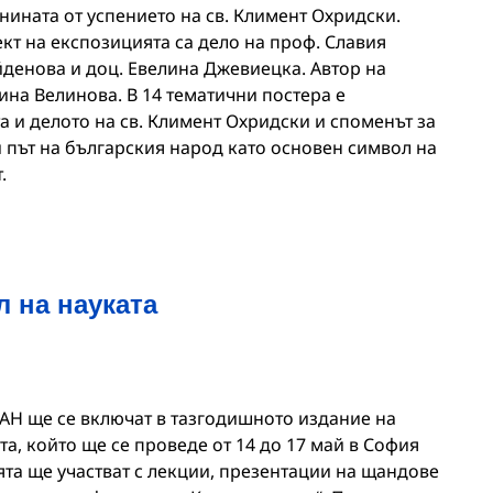
ината от успението на св. Климент Охридски.
кт на експозицията са дело на проф. Славия
йденова и доц. Евелина Джевиецка. Автор на
ина Велинова. В 14 тематични постера е
а и делото на св. Климент Охридски и споменът за
 път на българския народ като основен символ на
.
 на науката
БАН ще се включат в тазгодишното издание на
а, който ще се проведе от 14 до 17 май в София
ята ще участват с лекции, презентации на щандове