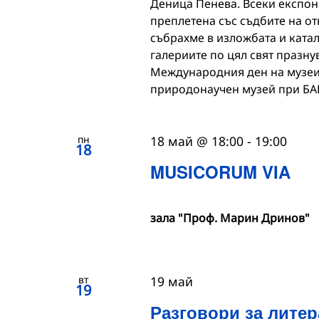
Деница Пенева. Всеки експона
преплетена със съдбите на от
събрахме в изложбата и катало
галериите по цял свят празн
Международния ден на музеит
природонаучен музей при БА
пн
18 май @ 18:00
-
19:00
18
MUSICORUM VIA
зала "Проф. Марин Дринов"
вт
19 май
19
Разговори за литер