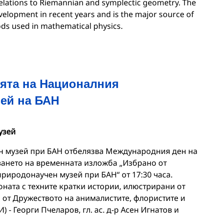
relations to Riemannian and symplectic geometry. The
elopment in recent years and is the major source of
ds used in mathematical physics.
ията на Националния
ей на БАН
узей
 музей при БАН отбелязва Международния ден на
иването на временната изложба „Избрано от
риродонаучен музей при БАН“ от 17:30 часа.
ната с техните кратки истории, илюстрирани от
от Дружеството на анималистите, флористите и
- Георги Пчеларов, гл. ас. д-р Асен Игнатов и