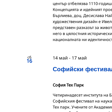
център отбелязва 1110-годишн
Концепцията и идейният прое
Бърлиева, доц. Десислава На
художествения дизайн е Ивел
представен разказът за живот
него в цялостния исторически
националната ни идентичност
сб
14 май
-
17 май
16
Софийски фестивал
София Тех Парк
Четиринадесет института на 
Софийския фестивал на наукат
Тех парк. Учените от Академи