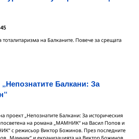
 45
а тоталитаризма на Балканите. Повече за срещата
 „Непознатите Балкани: За
н“
на проект „Непознатите Балкани: За историческия
 посветена на романа „МАМНИК“ на Васил Попов и
ИК“ с режисьор Виктор Божинов. През последните
пов „Мамник“ и екранизацията на Виктор Божинов