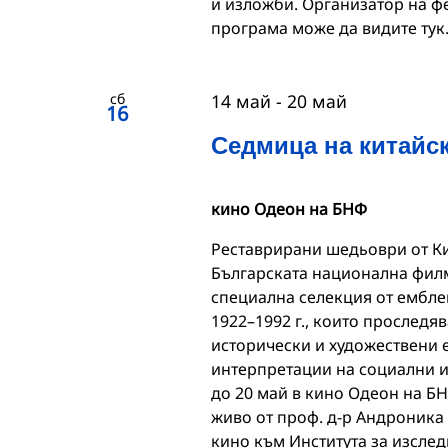
и изложби. Организатор на ф
програма може да видите тук
сб
14 май
-
20 май
16
Седмица на китайск
кино Одеон на БНФ
Реставрирани шедьоври от Ки
Българската национална филм
специална селекция от ембле
1922–1992 г., които проследя
исторически и художествени 
интерпретации на социални и
до 20 май в кино Одеон на Б
живо от проф. д-р Андроника
кино към Института за изслед