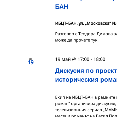
БАН
ИБЦТ–БАН, ул. „Московска“ №
Разговор с Теодора Димова з
може да прочете тук.
вт
19 май @ 17:00
-
18:00
19
Дискусия по проект
историческия рома
Екип на ИБЦТ–БАН в рамките 
роман“ организира дискусия,
телевизионния сериал „МАМН
месеци романът на Васил По