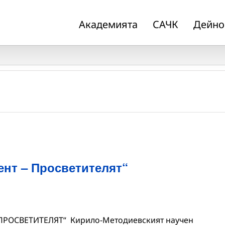
Академията
САЧК
Дейно
ент – Просветителят“
 ПРОСВЕТИТЕЛЯТ“ Кирило-Методиевският научен