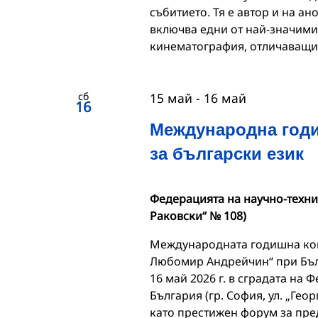
събитието. Тя е автор и на а
включва едни от най-значими
кинематография, отличаващи
сб
15 май
-
16 май
16
Международна годи
за български език
Федерацията на научно-технич
Раковски“ № 108)
Международната годишна кон
Любомир Андрейчин“ при Бълг
16 май 2026 г. в сградата на
България (гр. София, ул. „Гео
като престижен форум за пре