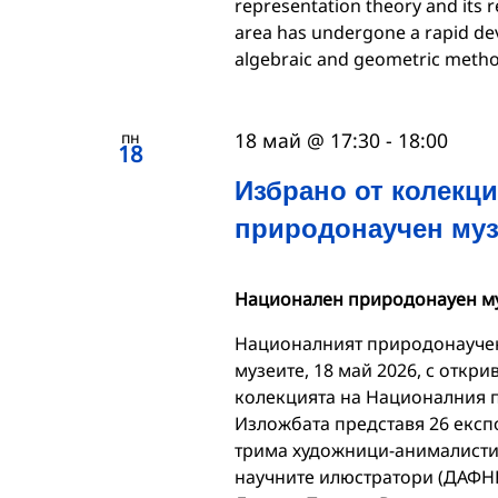
representation theory and its 
area has undergone a rapid dev
algebraic and geometric metho
пн
18 май @ 17:30
-
18:00
18
Избрано от колекц
природонаучен муз
Национален природонауен м
Националният природонаучен
музеите, 18 май 2026, с откр
колекцията на Националния п
Изложбата представя 26 експо
трима художници-анималисти 
научните илюстратори (ДАФНИ) 