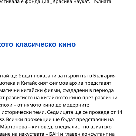
естивала е фондация „Красива наука“. Пълната
.
ото класическо кино
тай ще бъдат показани за първи път в България
отека и Китайският филмов архив представят
матични китайски филми, създадени в периода
ват развитието на китайското кино през различни
епохи – от нямото кино до модерните
 исторически теми. Седмицата ще се проведе от 14
НФ. Всички прожекции ще бъдат представяни на
 Мàртонова – киновед, специалист по азиатско
ване на изкуствата – БАН и главен консултант на