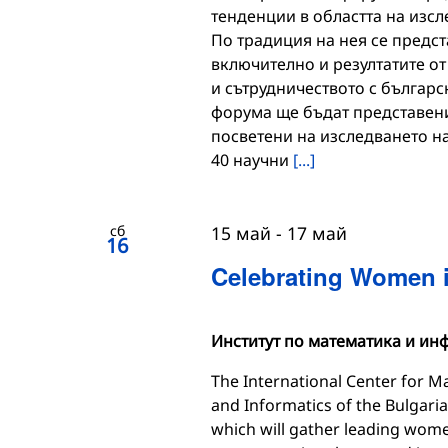
тенденции в областта на изсл
По традиция на нея се предст
включително и резултатите о
и сътрудничеството с българс
форума ще бъдат представени
посветени на изследването на
40 научни
[...]
сб
15 май
-
17 май
16
Celebrating Women i
Институт по математика и ин
The International Center for M
and Informatics of the Bulgari
which will gather leading wom