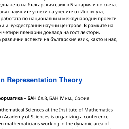
едването на българския език в България и по света.
авят научните успехи на учените от Института,
т работата по национални и международни проекти
ки и чуждестранни научни центрове. В рамките на
 четири пленарни доклада на гост лектори,
 различни аспекти на българския език, както и над
n Representation Theory
форматика – БАН
бл.8, БАН IV км., София
athematical Sciences at the Institute of Mathematics
an Academy of Sciences is organizing a conference
en mathematicians working in the dynamic area of