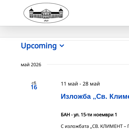
Skip
to
content
Събития
Upcoming
Select
date.
май 2026
сб
11 май
-
28 май
16
Изложба „Св. Клим
БАН - ул. 15-ти ноември 1
С изложбата „СВ. КЛИМЕНТ –