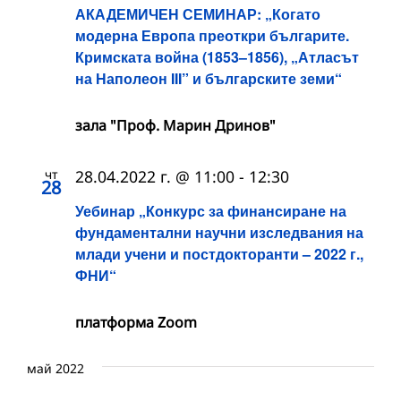
АКАДЕМИЧЕН СЕМИНАР: „Когато
модерна Европа преоткри българите.
Кримската война (1853–1856), „Атласът
на Наполеон III” и българските земи“
зала "Проф. Марин Дринов"
чт
28.04.2022 г. @ 11:00
-
12:30
28
Уебинар „Конкурс за финансиране на
фундаментални научни изследвания на
млади учени и постдокторанти – 2022 г.,
ФНИ“
платформа Zoom
май 2022