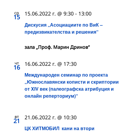
ср
15.06.2022 г. @ 9:30
-
13:00
15
Дискусия „Асоциациите по ВиК –
предизвикателства и решения“
зала „Проф. Марин Дринов“
чт
16.06.2022 г. @ 17:30
16
Международен семинар по проекта
„Южнославянски кописти и скриптории
от XIV век (палеографска атрибуция и
онлайн реперториум)“
вт
21.06.2022 г. @ 10:30
21
ЦК ХИТМОБИЛ кани на втори