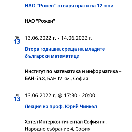
НАО “Рожен” отваря врати на 12 юни
НАО "Рожен"
пн
13.06.2022 г.
-
14.06.2022 г.
13
Втора годишна среща на младите
български математици
Институт по математика и информатика –
БАН
бл.8, БАН IV км., София
пн
13.06.2022 г. @ 17:30
-
20:00
13
Лекция на проф. Юрий Чинкел
Хотел Интерконтинентал София
пл.
Народно събрание 4, София