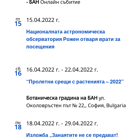
- БАН
Онлайн събитие
пт
15.04.2022 г.
15
Националната астрономическа
обсерватория Рожен отваря врати за
посещения
сб
16.04.2022 г.
-
22.04.2022 г.
16
“Пролетни срещи с растенията – 2022”
Ботаническа градина на БАН
ул.
Околовръстен път № 22,, София, Bulgaria
пн
18.04.2022 г.
-
29.04.2022 г.
18
Изложба „Занаятите не се предават!