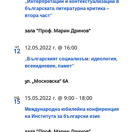
„Интерпретации и контекстуализации в
българската литературна критика –
втора част“
зала "Проф. Марин Дринов"
чт
12.05.2022 г. @ 16:00
12
„Българският социализъм: идеология,
всекидневие, памет“
ул. „Московска“ 6А
нд
15.05.2022 г. @ 9:00
-
18:00
15
Международна юбилейна конференция
на Института за български език
зала "Проф. Марин Дринов"