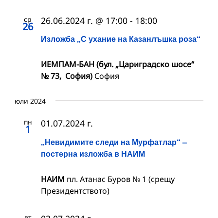
ср
26.06.2024 г. @ 17:00
-
18:00
26
Изложба „С ухание на Казанлъшка роза“
ИЕМПАМ-БАН (бул. „Цариградско шосе“
№ 73, София)
София
юли 2024
пн
01.07.2024 г.
1
„Невидимите следи на Мурфатлар“ –
постерна изложба в НАИМ
НАИМ
пл. Атанас Буров № 1 (срещу
Президентството)
вт