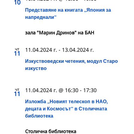
10
Представяне на книгата „Япония за
напреднали“
зала "Марин Дринов" на БАН
чт
11.04.2024 г.
-
13.04.2024 г.
11
Изкуствоведски четения, модул Старо
изкуство
чт
11.04.2024 г. @ 16:30
-
17:30
11
Изложба „Новият телескоп в НАО,
децата и Космосът“ в Столичната
библиотека
Столична библиотека