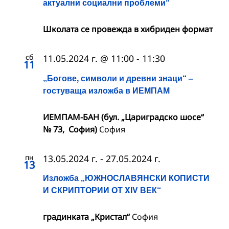
актуални социални проблеми“
Школата се провежда в хибриден формат
сб
11.05.2024 г. @ 11:00
-
11:30
11
„Богове, символи и древни знаци“ –
гостуваща изложба в ИЕМПАМ
ИЕМПАМ-БАН (бул. „Цариградско шосе“
№ 73, София)
София
пн
13.05.2024 г.
-
27.05.2024 г.
13
Изложба „ЮЖНОСЛАВЯНСКИ КОПИСТИ
И СКРИПТОРИИ ОТ XIV ВЕК“
градинката „Кристал“
София