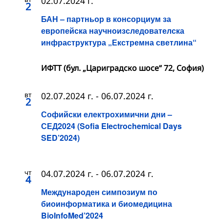
02.07.2024 г.
2
БАН – партньор в консорциум за
европейска научноизследователска
инфраструктура „Екстремна светлина“
ИФТТ (бул. „Цариградско шосе“ 72, София)
вт
02.07.2024 г.
-
06.07.2024 г.
2
Софийски електрохимични дни –
СЕД2024 (Sofia Electrochemical Days
SED’2024)
чт
04.07.2024 г.
-
06.07.2024 г.
4
Международен симпозиум по
биоинформатика и биомедицина
BioInfoMed’2024