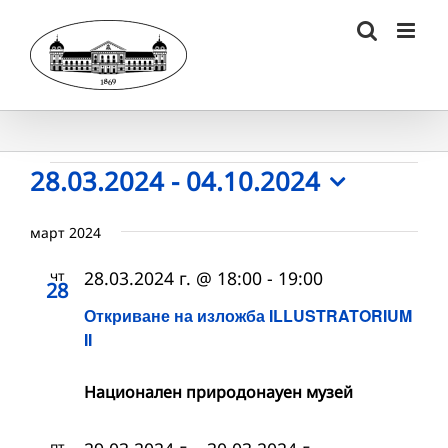
Skip
to
content
Събития
28.03.2024
 - 
04.10.2024
Select
date.
март 2024
чт
28.03.2024 г. @ 18:00
-
19:00
28
Откриване на изложба ILLUSTRATORIUM
II
Национален природонауен музей
пт