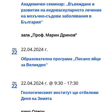
Академичен семинар: „Въвеждане и
развитие на ендоваскуларното лечение
на мозъчно-съдови заболявания в
България“
зала „Проф. Марин Дринов“
пн
22.04.2024 г.
22
Образователна програма „Писано яйце
за Великден“
пн
22.04.2024 г. @ 9:30
-
17:30
22
Геологическият институт ще отбележи
Деня на Земята
кино Одеон