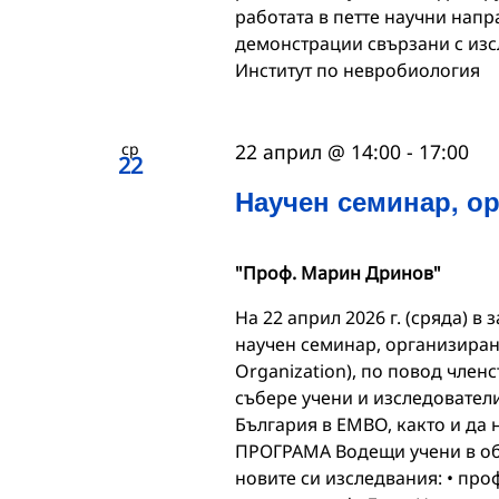
работата в петте научни нап
демонстрации свързани с изсл
Институт по невробиология
ср
22 април @ 14:00
-
17:00
22
Научен семинар, о
"Проф. Марин Дринов"
На 22 април 2026 г. (сряда) 
научен семинар, организиран
Organization), по повод член
събере учени и изследователи
България в EMBO, както и да 
ПРОГРАМА Водещи учени в обл
новите си изследвания: • про