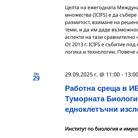
Целта на ежегодната Междун
множества (ICIFS) е да събер
размитост, взимане на решен
теми, и да им даде възможнос
аспекти на тази сравнително 
От 2013 г. ICIFS е събитие по
логика и технологии. Повече и
пн
29.09.2025 г. @ 11:00
-
13:0
29
Работна среща в И
Туморната Биология
едноклетъчни изсл
Институт по биология и имун