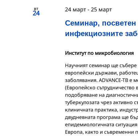
вт
24 март
-
25 март
24
Семинар, посветен 
инфекциозните за
Институт по микробиология
Научният семинар ще събере 
европейски държави, работещ
заболявания. ADVANCE-TB e 
(Европейско сътрудничество в
подобряване на диагностични
туберкулозата чрез активно 
клиничната практика, индустр
двудневната програма ще бъд
епидемиологичната ситуация 
Европа, както и съвременни 