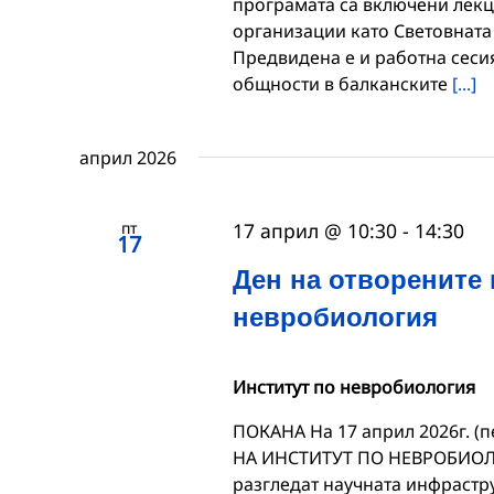
програмата са включени лекц
организации като Световната 
Предвидена е и работна сесия
общности в балканските
[...]
април 2026
пт
17 април @ 10:30
-
14:30
17
Ден на отворените 
невробиология
Институт по невробиология
ПОКАНА На 17 април 2026г. (п
НА ИНСТИТУТ ПО НЕВРОБИОЛО
разгледат научната инфраструк