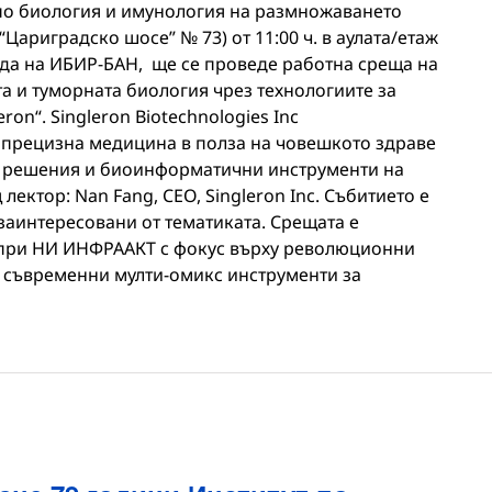
 по биология и имунология на размножаването
 “Цариградско шосе” № 73) от 11:00 ч. в аулата/етаж
ада на ИБИР-БАН, ще се проведе работна среща на
а и туморната биология чрез технологиите за
ron“. Singleron Biotechnologies Inc
ива прецизна медицина в полза на човешкото здраве
с решения и биоинформатични инструменти на
ектор: Nan Fang, CEO, Singleron Inc. Събитието е
 заинтересовани от тематиката. Срещата е
при НИ ИНФРААКТ с фокус върху революционни
 съвременни мулти-омикс инструменти за