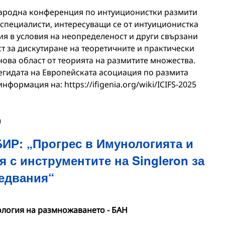
ародна конференция по интуиционистки размити
е специалисти, интересуващи се от интуиционистка
ия в условия на неопределеност и други свързани
т за дискутиране на теоретичните и практически
нова област от теорията на размитите множества.
д егидата на Европейската асоциация по размита
нформация на: https://ifigenia.org/wiki/ICIFS-2025
0
БИР: „Прогрес в Имунологията и
 с инструментите на Singleron за
едвания“
ология на размножаването - БАН