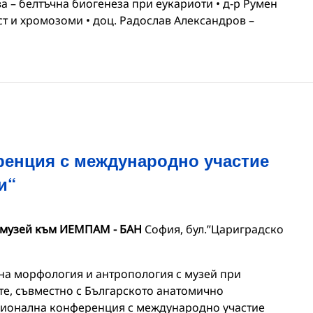
а – белтъчна биогенеза при еукариоти • д-р Румен
т и хромозоми • доц. Радослав Александров –
енция с международно участие
и“
 музей към ИЕМПАМ - БАН
София, бул.”Цариградско
на морфология и антропология с музей при
те, съвместно с Българското анатомично
ационална конференция с международно участие