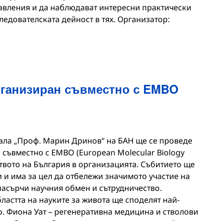
равления и да наблюдават интересни практически
едователската дейност в тях. Организатор:
рганизиран съвместно с EMBO
в зала „Проф. Марин Дринов“ на БАН ще се проведе
 съвместно с EMBO (European Molecular Biology
ството на България в организацията. Събитието ще
 и има за цел да отбележи значимото участие на
насърчи научния обмен и сътрудничество.
астта на науките за живота ще споделят най-
ф. Фиона Уат – регенеративна медицина и стволови