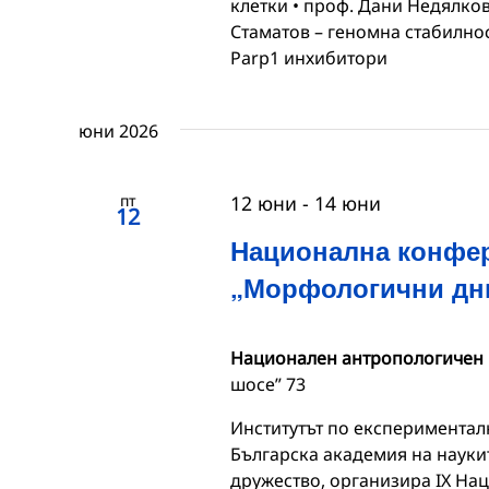
клетки • проф. Дани Недялков
Стаматов – геномна стабилнос
Parp1 инхибитори
юни 2026
пт
12 юни
-
14 юни
12
Национална конфер
„Морфологични дн
Национален антропологичен
шосе” 73
Институтът по експериментал
Българска академия на науки
дружество, организира IX Н