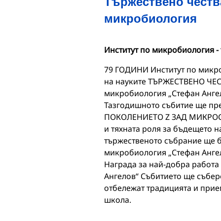
Тържествено честв
микробиология
Институт по микробиология -
79 ГОДИНИ Институт по микро
на науките ТЪРЖЕСТВЕНО ЧЕ
микробиология „Стефан Ангел
Тазгодишното събитие ще пр
ПОКОЛЕНИЕТО Z ЗАД МИКРОСКО
и тяхната роля за бъдещето 
тържественото събрание ще б
микробиология „Стефан Ангел
Награда за най-добра работа
Ангелов“ Събитието ще събере
отбележат традицията и прие
школа.