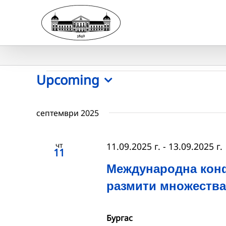
Skip
to
content
Събития
Upcoming
Select
date.
септември 2025
чт
11.09.2025 г.
-
13.09.2025 г.
11
Международна кон
размити множества
Бургас