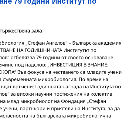
ане 79 години Институт по
 тържествена зала
биология „Стефан Ангелов“ – Българска академия
СТВАНЕ НА ГОДИШНИНАТА Институтът по
ов“ отбелязва 79 години от своето основаване
емине под надслов: „ИНВЕСТИЦИЯ В ЗНАНИЕ:
ПА“ Във фокуса на честването са младите учени
на съвременната микробиология. По време на
ъдат връчени: Годишната награда на Института по
ов“ за високи научни постижения на колектив
 на млад микробиолог на Фондация „Стефан
 учени, партньори и приятели на Института, за да
мствеността на българската микробиологична