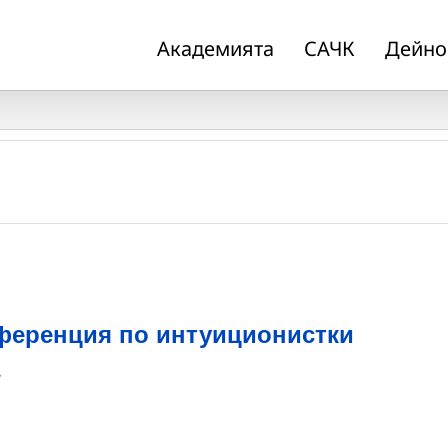
Академията
САЧК
Дейно
ференция по интуиционистки