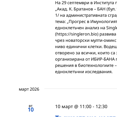
На 29 септември в Института
„Акад. К. Братанов – БАН (бул.
1/ на административната сгр
тема: „Прогрес в Имунологият
едноклетъчен анализ на Single
(https://singleron.bio) разв
чрез новаторски мулти-омик
ниво единични клетки. Водещ л
отворено за всички, които са
организирана от ИБИР-БАНА 
решения в биотехнологиите –
едноклетъчни изследвания.
март 2026
вт
10 март @ 11:00
-
12:30
10