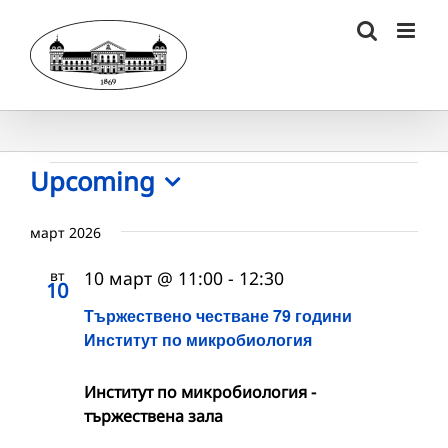
Skip
to
content
Събития
Upcoming
Select
date.
март 2026
вт
10 март @ 11:00
-
12:30
10
Тържествено честване 79 години
Институт по микробиология
Институт по микробиология -
тържествена зала