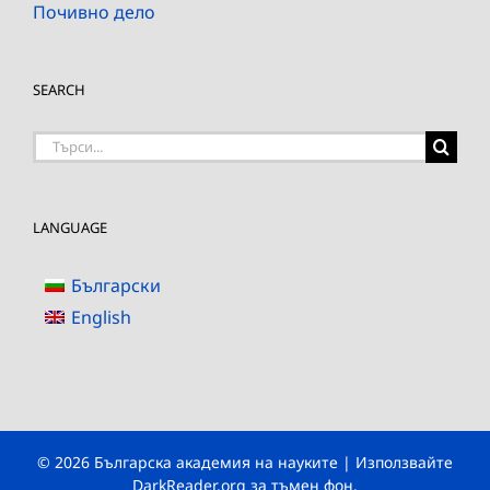
Почивно дело
SEARCH
Търсене
на:
LANGUAGE
Български
English
© 2026 Българска академия на науките | Използвайте
DarkReader.org
за тъмен фон.