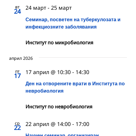
вт
24 март
-
25 март
24
Семинар, посветен на туберкулозата и
инфекциозните заболявания
Институт по микробиология
април 2026
пт
17 април @ 10:30
-
14:30
17
Ден на отворените врати в Института по
невробиология
Институт по невробиология
ср
22 април @ 14:00
-
17:00
22
Научен семинар, организиран