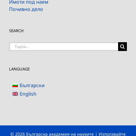
Имоти под наем
Почивно дело
SEARCH
Търсене
на:
LANGUAGE
Български
English
© 2026 Българска академия на науките | Използвайте