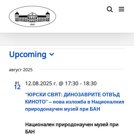
Skip
to
content
Събития
Upcoming
Select
date.
август 2025
вт
12.08.2025 г. @ 17:30
-
18:30
12
“ЮРСКИ СВЯТ: ДИНОЗАВРИТЕ ОТВЪД
КИНОТО” – нова изложба в Националния
природонаучен музей при БАН
Национален природонаучен музей при
БАН