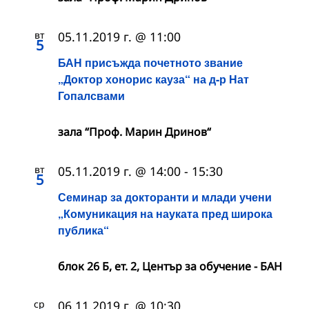
вт
05.11.2019 г. @ 11:00
5
БАН присъжда почетното звание
„Доктор хонорис кауза“ на д-р Нат
Гопалсвами
зала “Проф. Марин Дринов“
вт
05.11.2019 г. @ 14:00
-
15:30
5
Семинар за докторанти и млади учени
„Комуникация на науката пред широка
публика“
блок 26 Б, ет. 2, Център за обучение - БАН
ср
06.11.2019 г. @ 10:30