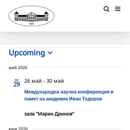
Skip
to
content
Събития
Upcoming
Select
date.
май 2026
пт
26 май
-
30 май
29
Международна научна конференция в
памет на академик Иван Тодоров
зала "Марин Дринов"
юни 2026