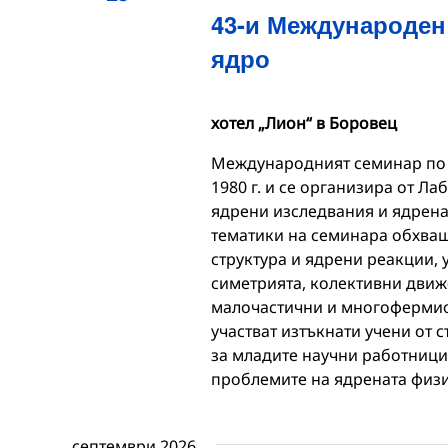
43-и Международен
ядро
хотел „Лион“ в Боровец
Международният семинар по т
1980 г. и се организира от Ла
ядрени изследвания и ядрена
тематики на семинара обхващ
структура и ядрени реакции, 
симетрията, колективни движ
малочастични и многофермио
участват изтъкнати учени от 
за младите научни работници,
проблемите на ядрената физи
септември 2026