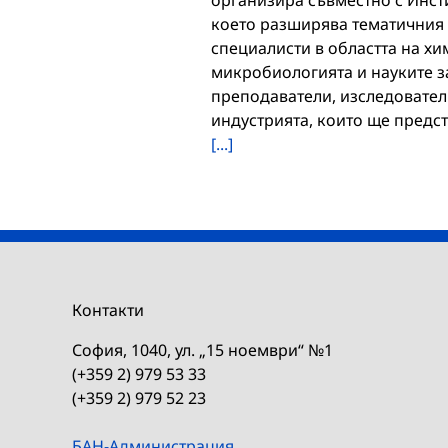
организира съвместно с Инст
което разширява тематичния 
специалисти в областта на х
микробиологията и науките з
преподаватели, изследовател
индустрията, които ще предст
[...]
Контакти
София, 1040, ул. „15 ноември“ №1
(+359 2) 979 53 33
(+359 2) 979 52 23
БАН-Администрация