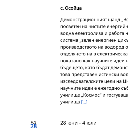
с. Осойца
Демонстрационният щанд „Во
посветен на чистите енергий
водна електролиза и работа 
система „зелен енергиен цикъ
производството на водород о
отделянето на в електрическа
показано как научните идеи 
бъдещето, като бъдат демонс
това представен истински во
изследователските цели на Ц
научните идеи е ежегодно съ
училище „Космос“ и гостуващи
училища
[...]
нд
28 юни
-
4 юли
28