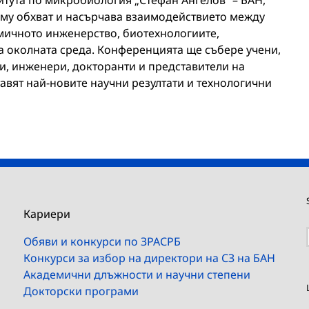
итута по микробиология „Стефан Ангелов“ – БАН,
му обхват и насърчава взаимодействието между
имичното инженерство, биотехнологиите,
а околната среда. Конференцията ще събере учени,
и, инженери, докторанти и представители на
авят най-новите научни резултати и технологични
Кариери
Обяви и конкурси по ЗРАСРБ
Конкурси за избор на директори на СЗ на БАН
Академични длъжности и научни степени
Докторски програми