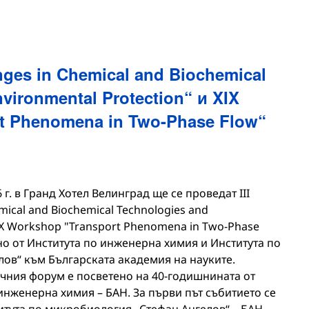
ges in Chemical and Biochemical
vironmental Protection“ и XIX
t Phenomena in Two-Phase Flow“
г. в Гранд Хотел Велинград ще се проведат III
ical and Biochemical Technologies and
XIX Workshop "Transport Phenomena in Two-Phase
о от Института по инженерна химия и Института по
ов“ към Българската академия на науките.
чния форум е посветено на 40-годишнината от
инженерна химия – БАН. За първи път събитието се