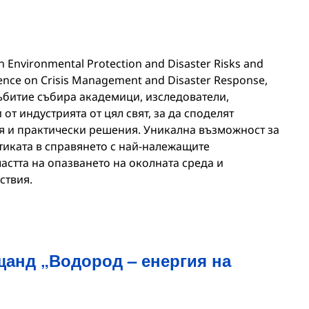
n Environmental Protection and Disaster Risks and
nce on Crisis Management and Disaster Response,
ъбитие събира академици, изследователи,
т индустрията от цял свят, за да споделят
я и практически решения. Уникална възможност за
тиката в справянето с най-належащите
астта на опазването на околната среда и
ствия.
анд „Водород – енергия на