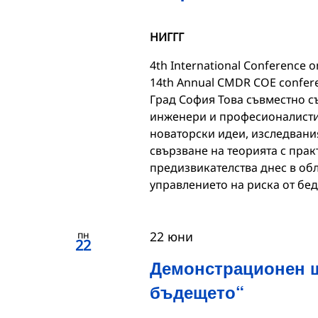
НИГГГ
4th International Conference o
14th Annual CMDR COE confere
Град София Това съвместно с
инженери и професионалисти о
новаторски идеи, изследвани
свързване на теорията с прак
предизвикателства днес в обл
управлението на риска от бед
пн
22 юни
22
Демонстрационен щ
бъдещето“