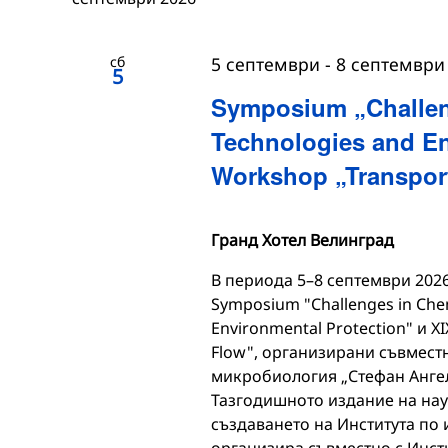
сб
5 септември
-
8 септември
5
Symposium „Challen
Technologies and En
Workshop „Transpor
Гранд Хотел Велинград
В периода 5–8 септември 2026 
Symposium "Challenges in Chem
Environmental Protection" и 
Flow", организирани съвместн
микробиология „Стефан Ангел
Тазгодишното издание на нау
създаването на Института по 