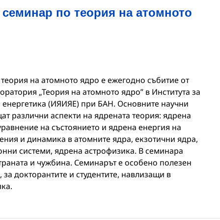
 семинар по теория на атомното
еория на атомното ядро e ежегодно събитие от
боратория „Теория на атомното ядро” в Института за
 енергетика (ИЯИЯЕ) при БАН. Основните научни
ат различни аспекти на ядрената теория: ядрена
уравнение на състоянието и ядрена енергия на
ения и динамика в атомните ядра, екзотични ядра,
нни системи, ядрена астрофизика. В семинара
страната и чужбина. Семинарът е особено полезен
 за докторантите и студентите, навлизащи в
ка.