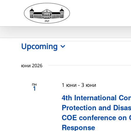
Skip
to
content
Събития
Upcoming
Select
date.
юни 2026
пн
1 юни
-
3 юни
1
4th International C
Protection and Disa
COE conference on C
Response