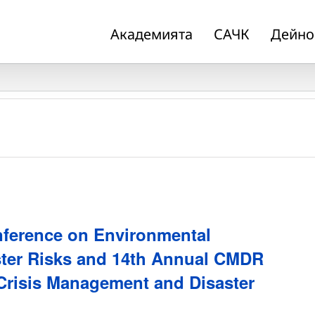
Академията
САЧК
Дейно
onference on Environmental
ster Risks and 14th Annual CMDR
risis Management and Disaster