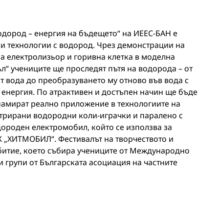
дород – енергия на бъдещето“ на ИЕЕС-БАН е
ни технологии с водород. Чрез демонстрации на
на електролизьор и горивна клетка в моделна
л“ учениците ще проследят пътя на водорода – от
т вода до преобразуването му отново във вода с
 енергия. По атрактивен и достъпен начин ще бъде
намират реално приложение в технологиите на
трирани водородни коли-играчки и паралено с
дороден електромобил, който се използва за
К „ХИТМОБИЛ“. Фестивалът на творчеството и
битие, което събира учениците от Международно
 групи от Българската асоциация на частните