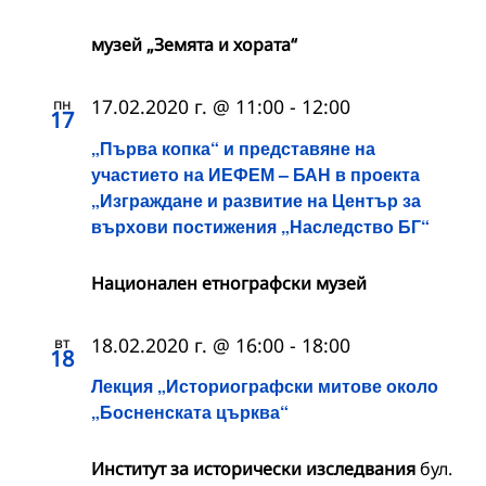
музей „Земята и хората“
пн
17.02.2020 г. @ 11:00
-
12:00
17
„Първа копка“ и представяне на
участието на ИЕФЕМ – БАН в проекта
„Изграждане и развитие на Център за
върхови постижения „Наследство БГ“
Национален етнографски музей
вт
18.02.2020 г. @ 16:00
-
18:00
18
Лекция „Историографски митове около
„Босненската църква“
Институт за исторически изследвания
бул.