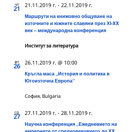
чт
21.11.2019 г.
-
22.11.2019 г.
21
Маршрути на книжовно общуване на
източните и южните славяни през ХI-XX
век – международна конференция
Институт за литература
вт
26.11.2019 г. @ 10:00
26
Кръгла маса „История и политика в
Югоизточна Европа“
София, Bulgaria
ср
27.11.2019 г.
-
28.11.2019 г.
27
Научна конференция „Ежедневието на
империите от средновековието до XX