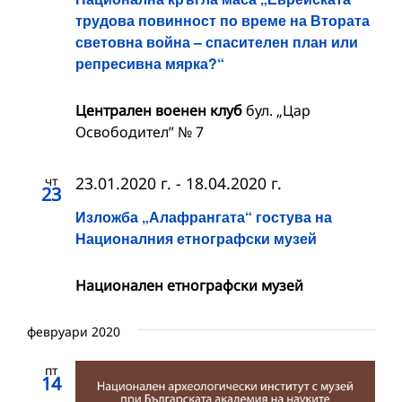
трудова повинност по време на Втората
световна война – спасителен план или
репресивна мярка?“
Централен военен клуб
бул. „Цар
Освободител” № 7
чт
23.01.2020 г.
-
18.04.2020 г.
23
Изложба „Алафрангата“ гостува на
Националния етнографски музей
Националeн етнографски музей
февруари 2020
пт
14