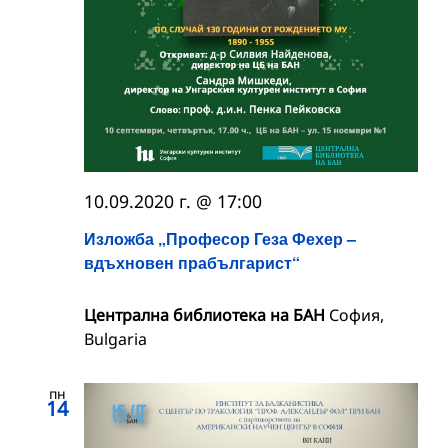
10.09.2020 г. @ 17:00
Изложба „Професор Геза Фехер –
вдъхновен прабългарист“
Централна библиотека на БАН
София,
Bulgaria
пн
14