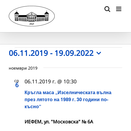
Skip
to
content
Събития
06.11.2019
 - 
19.09.2022
Select
date.
ноември 2019
ср
06.11.2019 г. @ 10:30
6
Кръгла маса „Изселническата вълна
през лятото на 1989 г. 30 години по-
късно“
ИЕФЕМ, ул. "Московска" № 6А