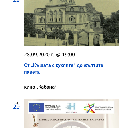
28.09.2020 г. @ 19:00
От „Къщата с куклите“ до жълтите
павета
кино „Кабана“
вт
29