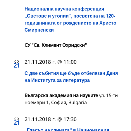
Национална научна конференция
„Светове и утопии“, посветена на 120-
годишнината от рождението на Христо
Смирненски
СУ "Св. Климент Охридски"
ср
21.11.2018 г. @ 11:00
21
С две събития ще бъде отбелязан Деня
на Института за литература
Българска академия на науките
ул. 15-ти
ноември 1, София, Bulgaria
ср
21.11.2018 г. @ 17:30
21
„Гласът на глината“ в Националния