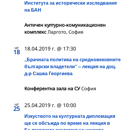
Института за исторически изследвания
на БАН
Античен културно-комуникационен
комплекс
Ларгото, София
чт
18.04.2019 г. @ 17:30
18
„Брачната политика на средновековните
български владетели“ – лекция на доц.
д-р Сашка Георгиева
Конферентна зала на СУ
София
чт
25.04.2019 г. @ 10:00
25
Изкуството на културната дипломация
ще се обсъжда по време на лекция в
Българската академия на науките