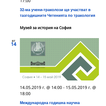
17:00
32-ма учени-траколози ще участват в
тазгодишните Четенията по тракология
Музей за история на София
вт
14
14.05.2019 г. @ 14:00
-
15.05.2019 г. @
18:00
Международна годишна научна