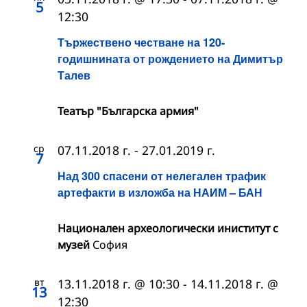
5
12:30
Тържествено честване на 120-
годишнината от рождението на Димитър
Талев
Театър "Българска армия"
ср
07.11.2018 г.
-
27.01.2019 г.
7
Над 300 спасени от нелегален трафик
артефакти в изложба на НАИМ – БАН
Национален археологически иниститут с
музей
София
вт
13.11.2018 г. @ 10:30
-
14.11.2018 г. @
13
12:30