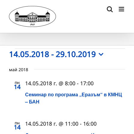
Skip
to
content
Събития
14.05.2018
 - 
29.10.2019
Select
date.
май 2018
пн
14.05.2018 г. @ 8:00
-
17:00
14
Семинар по програма „Еразъм“ в КМНЦ
– БАН
пн
14.05.2018 г. @ 11:00
-
16:00
14