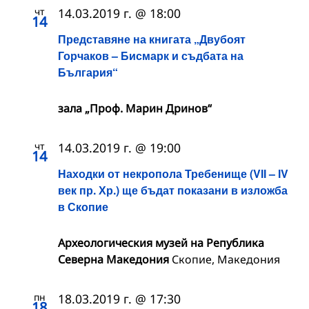
чт
14.03.2019 г. @ 18:00
14
Представяне на книгата „Двубоят
Горчаков – Бисмарк и съдбата на
България“
зала „Проф. Марин Дринов“
чт
14.03.2019 г. @ 19:00
14
Находки от некропола Требенище (VІІ – ІV
век пр. Хр.) ще бъдат показани в изложба
в Скопие
Археологическия музей на Република
Северна Македония
Скопие, Македония
пн
18.03.2019 г. @ 17:30
18