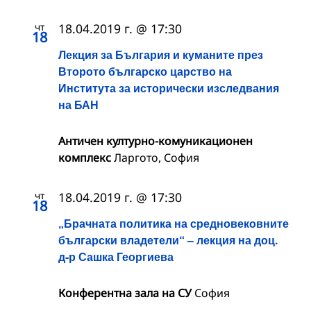
чт
18.04.2019 г. @ 17:30
18
Лекция за България и куманите през
Второто българско царство на
Института за исторически изследвания
на БАН
Античен културно-комуникационен
комплекс
Ларгото, София
чт
18.04.2019 г. @ 17:30
18
„Брачната политика на средновековните
български владетели“ – лекция на доц.
д-р Сашка Георгиева
Конферентна зала на СУ
София