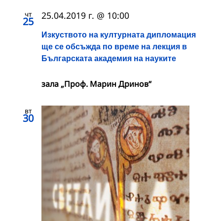
чт
25.04.2019 г. @ 10:00
25
Изкуството на културната дипломация
ще се обсъжда по време на лекция в
Българската академия на науките
зала „Проф. Марин Дринов“
вт
30