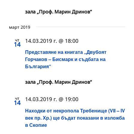
зала „Проф. Марин Дринов“
март 2019
чт
14.03.2019 г. @ 18:00
14
Представяне на книгата „Двубоят
Горчаков – Бисмарк и съдбата на
България“
зала „Проф. Марин Дринов“
чт
14.03.2019 г. @ 19:00
14
Находки от некропола Требенище (VІІ – ІV
век пр. Хр.) ще бъдат показани в изложба
в Скопие