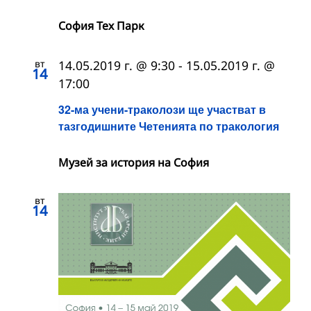
София Тех Парк
вт
14.05.2019 г. @ 9:30
-
15.05.2019 г. @
14
17:00
32-ма учени-траколози ще участват в
тазгодишните Четенията по тракология
Музей за история на София
вт
14