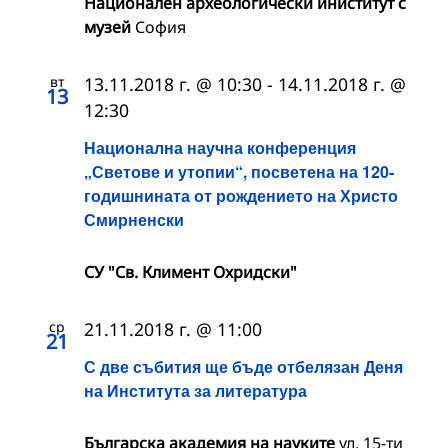
Национален археологически иниститут с
музей
София
вт
13.11.2018 г. @ 10:30
-
14.11.2018 г. @
13
12:30
Национална научна конференция
„Светове и утопии“, посветена на 120-
годишнината от рождението на Христо
Смирненски
СУ "Св. Климент Охридски"
ср
21.11.2018 г. @ 11:00
21
С две събития ще бъде отбелязан Деня
на Института за литература
Българска академия на науките
ул. 15-ти