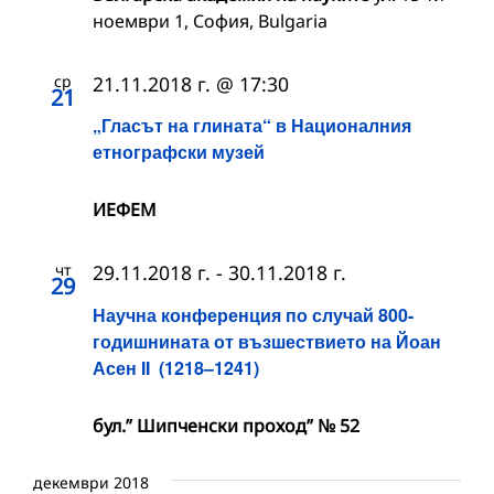
ноември 1, София, Bulgaria
ср
21.11.2018 г. @ 17:30
21
„Гласът на глината“ в Националния
етнографски музей
ИЕФЕМ
чт
29.11.2018 г.
-
30.11.2018 г.
29
Научна конференция по случай 800-
годишнината от възшествието на Йоан
Асен II (1218–1241)
бул.” Шипченски проход” № 52
декември 2018