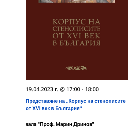
19.04.2023 г. @ 17:00
-
18:00
Представяне на „Корпус на стенописите
от ХVІ век в България“
зала "Проф. Марин Дринов"