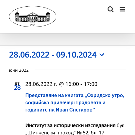
Skip
to
content
Събития
28.06.2022
 - 
09.10.2024
Select
date.
юни 2022
вт
28.06.2022 г. @ 16:00
-
17:00
28
Представяне на книгата „Охридско утро,
софийска привечер: Градовете и
годините на Иван Снегаров”
Институт за исторически изследвания
бул.
„Шипченски проход“ № 52, бл. 17