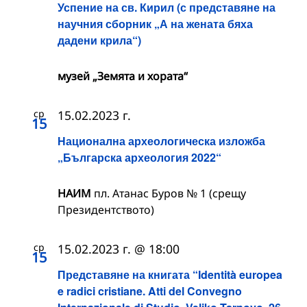
Успение на св. Кирил (с представяне на
научния сборник „А на жената бяха
дадени крила“)
музей „Земята и хората“
ср
15.02.2023 г.
15
Национална археологическа изложба
„Българска археология 2022“
НАИМ
пл. Атанас Буров № 1 (срещу
Президентството)
ср
15.02.2023 г. @ 18:00
15
Представяне на книгата “Identità europea
e radici cristiane. Atti del Convegno