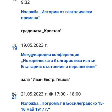
9:32
Изложба „Истории от глаголически
времена“
градината „Кристал“
пт
19.05.2023 г.
19
Международна конференция
„Историческата българистика извън
България: състояние и перспективи“
зала "Иван Евстр. Гешов"
нд
21.05.2023 г. @ 17:00
-
18:00
21
Изложба „Погромът в Босилеградско 15-
16 май 1917 г.“