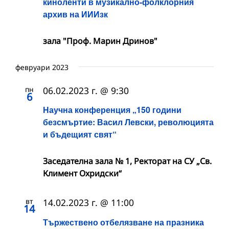
киноленти в музикално-фолклорния
архив на ИИИзк
зала "Проф. Марин Дринов"
февруари 2023
пн
06.02.2023 г. @ 9:30
6
Научна конференция „150 години
безсмъртие: Васил Левски, революцията
и бъдещият свят“
Заседателна зала № 1, Ректорат на СУ „Св.
Климент Охридски“
вт
14.02.2023 г. @ 11:00
14
Тържествено отбелязване на празника