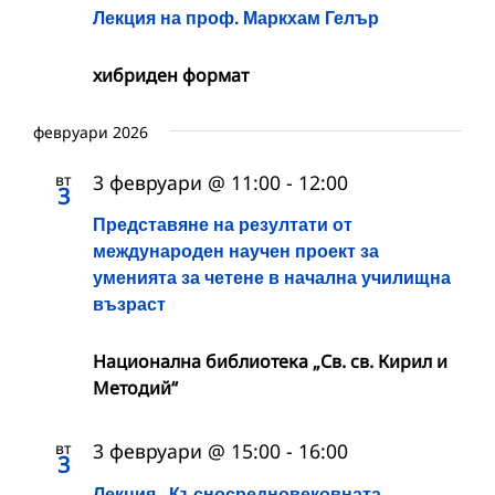
Лекция на проф. Маркхам Гелър
хибриден формат
февруари 2026
вт
3 февруари @ 11:00
-
12:00
3
Представяне на резултати от
международен научен проект за
уменията за четене в начална училищна
възраст
Национална библиотека „Св. св. Кирил и
Методий“
вт
3 февруари @ 15:00
-
16:00
3
Лекция „Късносредновековната