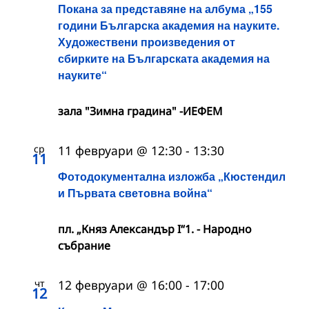
Покана за представяне на албума „155
години Българска академия на науките.
Художествени произведения от
сбирките на Българската академия на
науките“
зала "Зимна градина" -ИЕФЕМ
ср
11 февруари @ 12:30
-
13:30
11
Фотодокументална изложба „Кюстендил
и Първата световна война“
пл. „Княз Александър I“1. - Народно
събрание
чт
12 февруари @ 16:00
-
17:00
12