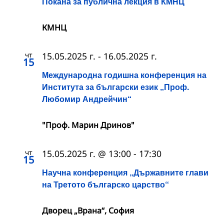
Покана за публична лекция в КМНЦ
КМНЦ
чт
15.05.2025 г.
-
16.05.2025 г.
15
Международна годишна конференция на
Института за български език „Проф.
Любомир Андрейчин“
"Проф. Марин Дринов"
чт
15.05.2025 г. @ 13:00
-
17:30
15
Научна конференция „Държавните глави
на Третото българско царство“
Дворец „Врана“, София