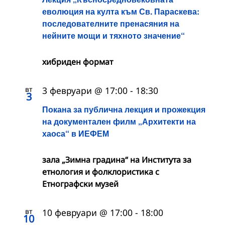
еволюция на култа към Св. Параскева:
последователните пренасяния на
нейните мощи и тяхното значение“
хибриден формат
вт
3 февруари @ 17:00
-
18:30
3
Покана за публична лекция и прожекция
на документален филм „Архитекти на
хаоса“ в ИЕФЕМ
зала „Зимна градина“ на Института за
етнология и фолклористика с
Етнографски музей
вт
10 февруари @ 17:00
-
18:00
10