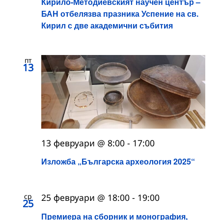
Кирило-Методиевският научен център –
БАН отбелязва празника Успение на св.
Кирил с две академични събития
пт
13
13 февруари @ 8:00
-
17:00
Изложба „Българска археология 2025“
ср
25 февруари @ 18:00
-
19:00
25
Премиера на сборник и монография,