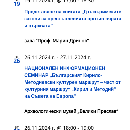
19.11.2024 г. @ 17:00
-
18:30
19
Представяне на книгата „Гръко-римските
закони за престъпленията против вярата
и църквата“
зала “Проф. Марин Дринов”
вт
26.11.2024 г.
-
27.11.2024 г.
26
НАЦИОНАЛЕН ИНФОРМАЦИОНЕН
СЕМИНАР „Българският Кирило-
Методиевски културен маршрут – част от
културния маршрут „Кирил и Методий“
на Съвета на Европа“
Археологически музей „Велики Преслав“
вт
26.11.2024 г. @ 18:00
-
19:00