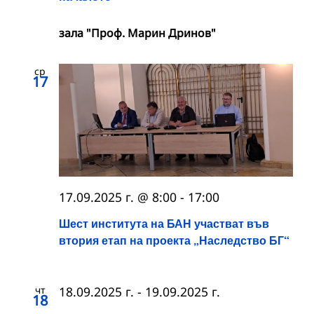
зала "Проф. Марин Дринов"
ср
17
17.09.2025 г. @ 8:00
-
17:00
Шест института на БАН участват във
втория етап на проекта „Наследство БГ“
чт
18.09.2025 г.
-
19.09.2025 г.
18