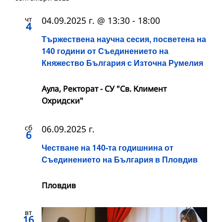
чт
04.09.2025 г. @ 13:30
-
18:00
4
Тържествена научна сесия, посветена на
140 години от Съединението на
Княжество България с Източна Румелия
Аула, Ректорат - СУ "Св. Климент
Охридски"
сб
06.09.2025 г.
6
Честване на 140-та годишнина от
Съединението на България в Пловдив
Пловдив
вт
16