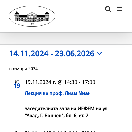
Skip
to
content
Събития
14.11.2024
 - 
23.06.2026
Select
date.
ноември 2024
вт
19.11.2024 г. @ 14:30
-
17:00
19
Лекция на проф. Лиам Миан
заседателната зала на ИЕФЕМ на ул.
"Акад. Г. Бончев", бл. 6, ет. 7
вт