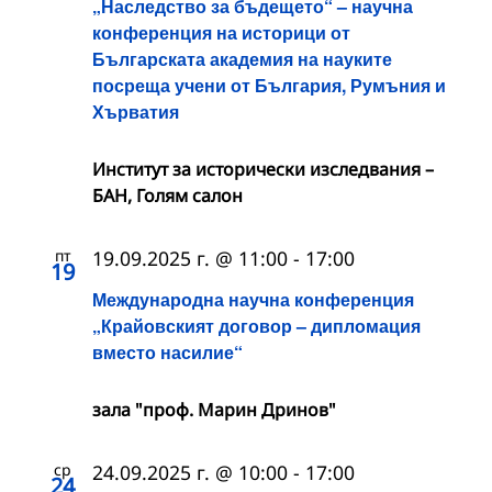
„Наследство за бъдещето“ – научна
конференция на историци от
Българската академия на науките
посреща учени от България, Румъния и
Хърватия
Институт за исторически изследвания –
БАН, Голям салон
пт
19.09.2025 г. @ 11:00
-
17:00
19
Международна научна конференция
„Крайовският договор – дипломация
вместо насилие“
зала "проф. Марин Дринов"
ср
24.09.2025 г. @ 10:00
-
17:00
24