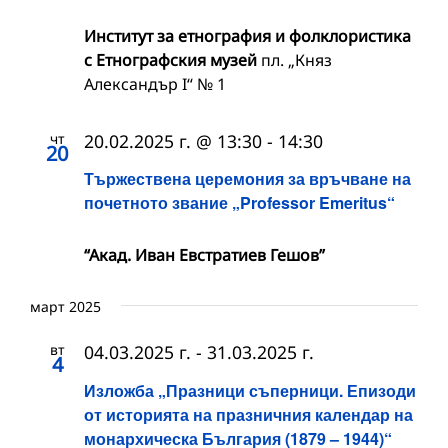
Институт за етнография и фолклористика
с Етнографския музей
пл. „Княз
Александър I“ № 1
чт
20.02.2025 г. @ 13:30
-
14:30
20
Тържествена церемония за връчване на
почетното звание „Professor Emeritus“
“Акад. Иван Евстратиев Гешов”
март 2025
вт
04.03.2025 г.
-
31.03.2025 г.
4
Изложба „Празници съперници. Епизоди
от историята на празничния календар на
монархическа България (1879 – 1944)“